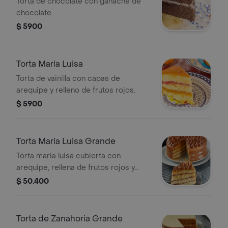
Torta de chocolate con ganache de
chocolate.
$ 5900
Torta Maria Luisa
Torta de vainilla con capas de
arequipe y relleno de frutos rojos.
$ 5900
Torta Maria Luisa Grande
Torta maria luisa cubierta con
arequipe, rellena de frutos rojos y
arequipe. aprox 10 - 12 porciones.
$ 50.400
plu:1438442.
Torta de Zanahoria Grande