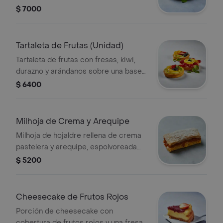
$ 7000
Tartaleta de Frutas (Unidad)
Tartaleta de frutas con fresas, kiwi,
durazno y arándanos sobre una base
de masa crujiente.
$ 6400
Milhoja de Crema y Arequipe
Milhoja de hojaldre rellena de crema
pastelera y arequipe, espolvoreada
con azúcar glas.
$ 5200
Cheesecake de Frutos Rojos
Porción de cheesecake con
cobertura de frutos rojos y una fresa