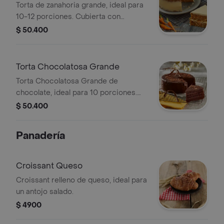
Torta de zanahoria grande, ideal para
10-12 porciones. Cubierta con
glaseado.
$ 50.400
Torta Chocolatosa Grande
Torta Chocolatosa Grande de
chocolate, ideal para 10 porciones.
Cubierta con ganache y decorada
$ 50.400
con virutas de chocolate.
Panadería
Croissant Queso
Croissant relleno de queso, ideal para
un antojo salado.
$ 4900