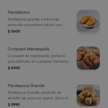
Pandebono
Pandebono grande, tradicional
panecillo colombiano hecho con
queso y almidón de yuca.
$ 3600
Croissant Mantequilla
Croissant de mantequilla, perfecto
para disfrutar en cualquier momento
del día.
$ 4300
Pandeyuca Grande
Pandeyuca Grande: panecillo de
almidón de yuca con queso, típico de
Colombia.
$ 3990