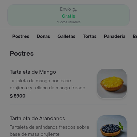
Envío
Gratis
(nuevos usuarios)
Postres
Donas
Galletas
Tortas
Panadería
B
Postres
Tartaleta de Mango
Tartaleta de mango con base
crujiente y relleno de mango fresco.
$ 5900
Tartaleta de Arandanos
Tartaleta de arándanos frescos sobre
base de masa crujiente.