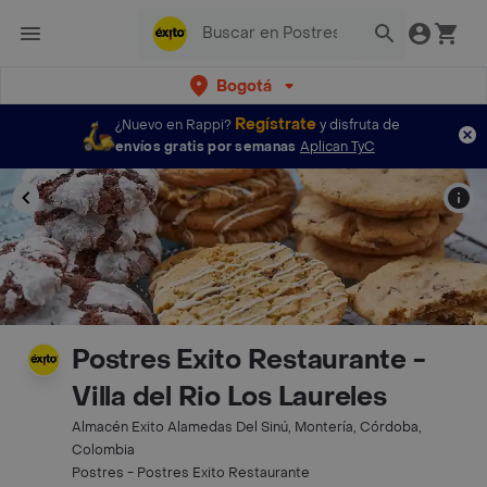
Bogotá
Regístrate
¿Nuevo en Rappi?
y disfruta de
envíos gratis por semanas
Aplican TyC
Postres Exito Restaurante -
Villa del Rio Los Laureles
Almacén Exito Alamedas Del Sinú, Montería, Córdoba,
Colombia
Postres - Postres Exito Restaurante