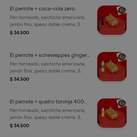
El perrote + coca-cola zero
400ml
Pan horneado, salchicha americana,
jamón fino, queso doble crema, 3
huevos de codorniz, cebolla, salsas
$ 34.500
de la casa y papas chips+coca-cola
zero 400ml.
El perrote + scheweppes ginger
ale
Pan horneado, salchicha americana,
jamón fino, queso doble crema, 3
huevos de codorniz, cebolla, salsas
$ 34.500
de la casa y papas chips + ginger ale
400 ml.
El perrote + quatro toronja 400
ml
Pan horneado, salchicha americana,
jamón fino, queso doble crema, 3
huevos de codorniz, cebolla, salsas
$ 34.500
de la casa y papas chips+quatro