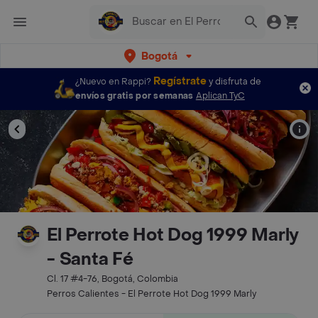
Bogotá
Regístrate
¿Nuevo en Rappi?
y disfruta de
envíos gratis por semanas
Aplican TyC
El Perrote Hot Dog 1999 Marly
- Santa Fé
Cl. 17 #4-76, Bogotá, Colombia
Perros Calientes - El Perrote Hot Dog 1999 Marly