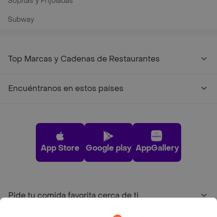
Sopitas y Frijoladas
Subway
Top Marcas y Cadenas de Restaurantes
Encuéntranos en estos países
App Store
Google play
AppGallery
Pide tu comida favorita cerca de ti