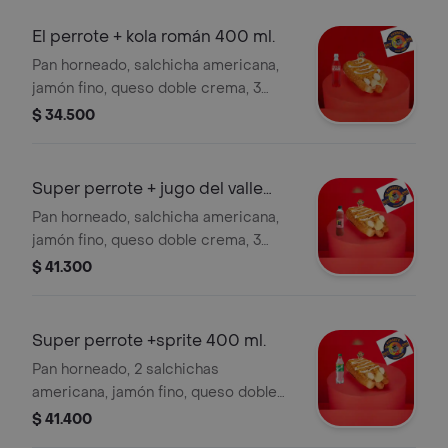
toronja 400 ml.
El perrote + kola román 400 ml.
Pan horneado, salchicha americana,
jamón fino, queso doble crema, 3
huevos de codorniz, cebolla, salsas
$ 34.500
de la casa y papas chips+kola román
400 ml.
Super perrote + jugo del valle
500 ml
Pan horneado, salchicha americana,
jamón fino, queso doble crema, 3
huevos de codorniz, cebolla, salsas
$ 41.300
de la casa y papas chips+jugo del
valle 500 ml.
Super perrote +sprite 400 ml.
Pan horneado, 2 salchichas
americana, jamón fino, queso doble
crema, 3 huevos de codorniz, cebolla,
$ 41.400
salsas de la casa y papas chips +