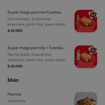
400 ml.
Super mega perrote+fuzetea
durazno400ml
Pan horneado, 3 salchichas
americana, jamón fino, queso doble
crema, 3 huevos de codorniz, cebolla,
$ 42.000
salsas y papas chips+fuzetea durazno
400 ml.
Super mega perrote + fuzetea
manzanilla.
Pan horneado, 3 salchichas
americana, jamón fino, queso doble
crema, 3 huevos de codorniz, cebolla,
$ 42.000
salsas y papas chips+fuzetea
manzanilla 400 ml.
Main
Perrote
1 salchicha.