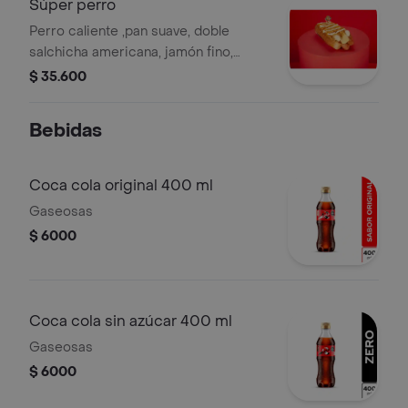
Súper perro
Perro caliente ,pan suave, doble
salchicha americana, jamón fino,
queso doble crema, 3 huevos de
$ 35.600
codorniz, cebolla picada, salsas de la
casa y papa chips.
Bebidas
Coca cola original 400 ml
Gaseosas
$ 6000
Coca cola sin azúcar 400 ml
Gaseosas
$ 6000