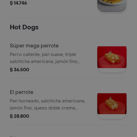
$ 14.746
Hot Dogs
Súper mega perrote
Perro caliente, pan suave, triple
salchicha americana, jamón fino,
queso doble crema, 3 huevos de
$ 36.500
codorniz, cebolla picada, salsas de la
casa y papa chip.
El perrote
Pan horneado, salchicha americana,
jamón fino, queso doble crema,
cebolla finamente picada desangrada,
$ 28.800
3 huevos de codorniz, salsas de la
casa y papa chips.