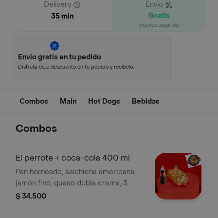
Delivery
Envío
Gratis
35 min
(nuevos usuarios)
Envío gratis en tu pedido
Disfruta este descuento en tu pedido y recíbelo
en minutos.
Combos
Main
Hot Dogs
Bebidas
Combos
El perrote + coca-cola 400 ml
Pan horneado, salchicha americana,
jamón fino, queso doble crema, 3
huevos de codorniz, cebolla, salsas
$ 34.500
de la casa y papas chips + coca-cola
400 ml.