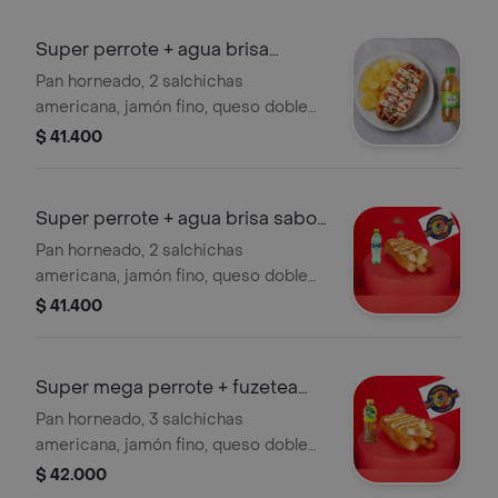
sprite 400 ml.
Super perrote + agua brisa
manzana 600ml
Pan horneado, 2 salchichas
americana, jamón fino, queso doble
crema, 3 huevos de codorniz, cebolla,
$ 41.400
salsas y papas chips+agua brisa
manzana 600ml.
Super perrote + agua brisa sabor
lima
Pan horneado, 2 salchichas
americana, jamón fino, queso doble
crema, 3 huevos de codorniz, cebolla,
$ 41.400
salsas de la casa y papas chips+brisa
lima 600 ml.
Super mega perrote + fuzetea
limon 400ml
Pan horneado, 3 salchichas
americana, jamón fino, queso doble
crema, 3 huevos de codorniz, cebolla,
$ 42.000
salsas y papas chips+fuzetea limon