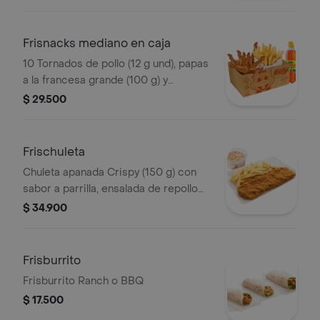
Frisnacks mediano en caja
10 Tornados de pollo (12 g und), papas
a la francesa grande (100 g) y
gaseosa (470 ml)
$ 29.500
Frischuleta
Chuleta apanada Crispy (150 g) con
sabor a parrilla, ensalada de repollo
personal (145 g) y papas a la francesa
$ 34.900
grande (100 g)
Frisburrito
Frisburrito Ranch o BBQ
$ 17.500