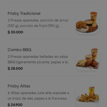
Frisby Tradicional
2 Presas apanadas, porción de arroz
(120 g), porción de frijol (190 g),
ensalada de repollo personal (145 g), 2
$ 30.000
arepas y gaseosa (325 ml)
Combo BBQ
2 Presas apanadas bañadas en salsa
BBQ ligeramente picante, papas a la
francesa mediana (60 g), ensalada de
$ 28.500
repollo personal (145 g) y gaseosa
(325 ml)
Frisby Alitas
6 Alitas apanadas (una alita equivale a
un trozo de ala), papas a la francesa
mediana (60 g) y gaseosa (325 ml)
$ 24.900