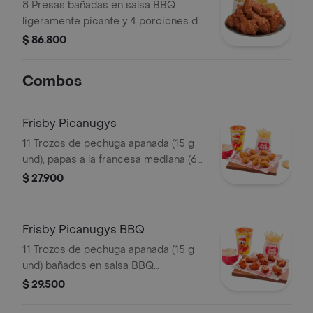
8 Presas bañadas en salsa BBQ
ligeramente picante y 4 porciones de
papas a la francesa mediana (60 g
$ 86.800
und)
Combos
Frisby Picanugys
11 Trozos de pechuga apanada (15 g
und), papas a la francesa mediana (60
g), ensalada de repollo personal (145
$ 27.900
g) y gaseosa (325 ml)
Frisby Picanugys BBQ
11 Trozos de pechuga apanada (15 g
und) bañados en salsa BBQ
ligeramente picante, papas a la
$ 29.500
francesa mediana (60 g), ensalada de