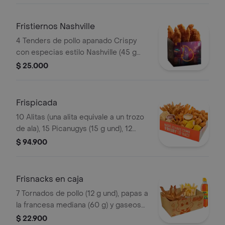
Fristiernos Nashville
4 Tenders de pollo apanado Crispy
con especias estilo Nashville (45 g
und), sirope de miel picante. Imagen
$ 25.000
de producto corresponde a producto
agrandado
Frispicada
10 Alitas (una alita equivale a un trozo
de ala), 15 Picanugys (15 g und), 12
tornados de pollo (12 g und), 15
$ 94.900
croquetas de yuca sticks, 5 trozos de
mazorca dulce, 8 arepas fritas
Frisnacks en caja
7 Tornados de pollo (12 g und), papas a
la francesa mediana (60 g) y gaseosa
(470 ml)
$ 22.900