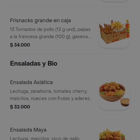
Frisnacks grande en caja
13 Tornados de pollo (12 g und), papas
a la francesa grande (100 g), gaseosa
(470 ml)
$ 34.000
Ensaladas y Bio
Ensalada Asiática
Lechuga, zanahoria, tomates cherry,
maicitos, nueces con frutas y aderezo
sésamo. Elige tu proteína entre
$ 32.000
nuggets de pollo (9 und, 15 g und),
filete asado (En trozos, 150 g) o nugg
Ensalada Maya
Lechuga, maicitos, pico de gallo,