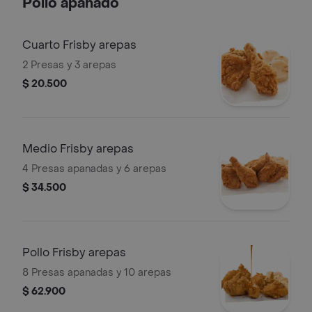
Pollo apanado
sals
Cuarto Frisby arepas
2 Presas y 3 arepas
$ 20.500
Medio Frisby arepas
4 Presas apanadas y 6 arepas
$ 34.500
Pollo Frisby arepas
8 Presas apanadas y 10 arepas
$ 62.900