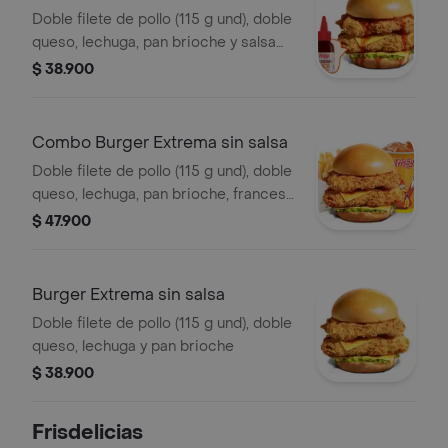
Beach
Doble filete de pollo (115 g und), doble
queso, lechuga, pan brioche y salsa
Polynesian beach
$ 38.900
Combo Burger Extrema sin salsa
Doble filete de pollo (115 g und), doble
queso, lechuga, pan brioche, francesa
mediana (60 g) y gaseosa (325 ml)
$ 47.900
Burger Extrema sin salsa
Doble filete de pollo (115 g und), doble
queso, lechuga y pan brioche
$ 38.900
Frisdelicias