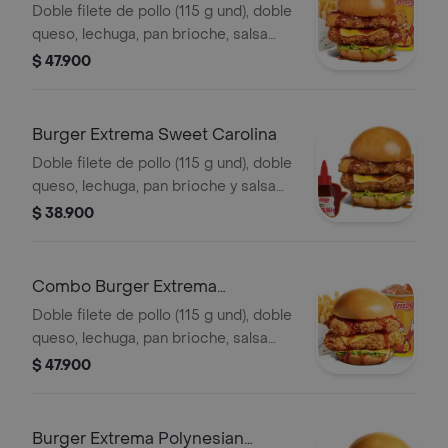
Carolina
Doble filete de pollo (115 g und), doble
queso, lechuga, pan brioche, salsa
sweet Carolina,francesa mediana (60
$ 47.900
g) y gaseosa (325 ml)
Burger Extrema Sweet Carolina
Doble filete de pollo (115 g und), doble
queso, lechuga, pan brioche y salsa
sweet Carolina
$ 38.900
Combo Burger Extrema
Polynesian Beach
Doble filete de pollo (115 g und), doble
queso, lechuga, pan brioche, salsa
Polynesian beach, francesa mediana
$ 47.900
(60g) y gaseosa (325 ml)
Burger Extrema Polynesian