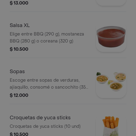
$ 13.000
Salsa XL
Elige entre BBQ (290 g), mostaneza
BBQ (280 g) o coreana (320 g)
$ 10.500
Sopas
Escoge entre sopas de verduras,
ajiaquillo, consomé o sancochito (350
g)
$ 12.000
Croquetas de yuca sticks
Croquetas de yuca sticks (10 und)
$ 10.500