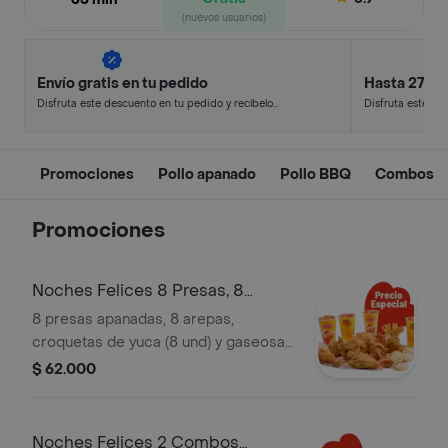
(nuevos usuarios)
Envío gratis en tu pedido
Hasta 27% 
Disfruta este descuento en tu pedido y recíbelo
Disfruta este de
en minutos.
en minutos.
Promociones
Pollo apanado
Pollo BBQ
Combos
Promociones
Noches Felices 8 Presas, 8
arepas, 8 yuc
8 presas apanadas, 8 arepas,
croquetas de yuca (8 und) y gaseosa
(1.5 litros)
$ 62.000
Noches Felices 2 Combos