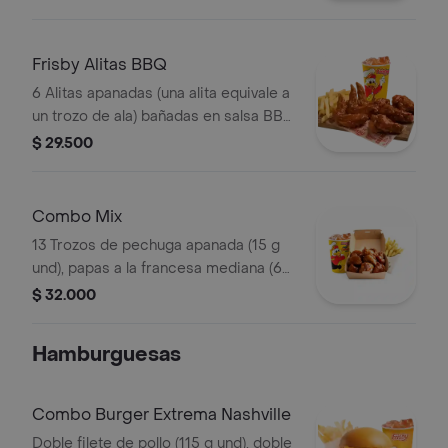
Frisby Alitas BBQ
6 Alitas apanadas (una alita equivale a
un trozo de ala) bañadas en salsa BBQ
ligeramente picante , papas a la
$ 29.500
francesa mediana (60 g) y gaseosa
(325 ml)
Combo Mix
13 Trozos de pechuga apanada (15 g
und), papas a la francesa mediana (60
g) y gaseosa (325 ml)
$ 32.000
Hamburguesas
Combo Burger Extrema Nashville
Doble filete de pollo (115 g und), doble