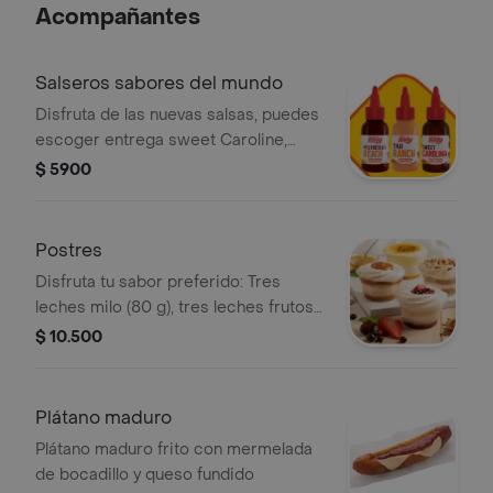
Acompañantes
Salseros sabores del mundo
Disfruta de las nuevas salsas, puedes
escoger entrega sweet Caroline,
Polynesian beach o Thai ranch
$ 5900
Postres
Disfruta tu sabor preferido: Tres
leches milo (80 g), tres leches frutos
rojos (90 g), combinado de maracuyá
$ 10.500
(130 g) y tres leches arequipe (90 g)
Plátano maduro
Plátano maduro frito con mermelada
de bocadillo y queso fundido