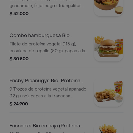
guacamole, frijol negro, triangulitos
de maíz y aderezo mexicano. Elige tu
$ 32.000
proteína entre nuggets de pollo (9
und, 15 g und), filete asado (En tro
Combo hamburguesa Bio
(Proteína Vegetal)
Filete de proteína vegetal (115 g),
ensalada de repollo (50 g), papas a la
francesa mediana (60 g) y gaseosa
$ 30.500
(325 ml). Escoge entre salsa búfalo
Sriracha, BBQ o coreana
Frisby Picanugys Bio (Proteína
Vegetal)
9 Trozos de proteína vegetal apanado
(12 g und), papas a la francesa
mediana (60 g), ensalada de repollo
$ 24.900
personal (145 g) y gaseosa (325 ml)
Frisnacks Bio en caja (Proteína