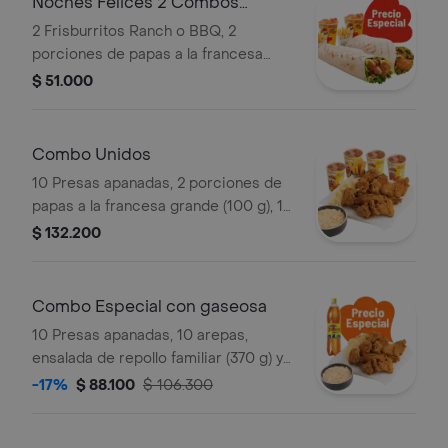
Noches Felices 2 Combos
Frisburritos
2 Frisburritos Ranch o BBQ, 2
porciones de papas a la francesa
mediana (60 g und) y 2 gaseosas (325
$ 51.000
ml)
Combo Unidos
10 Presas apanadas, 2 porciones de
papas a la francesa grande (100 g), 1
porción de yuca stick (10 und),
$ 132.200
ensalada de repollo familiar (370 g) y
gaseosa (1.5 litros)
Combo Especial con gaseosa
10 Presas apanadas, 10 arepas,
ensalada de repollo familiar (370 g) y
gaseosa (1.5 litros)
-17%
$ 88.100
$ 106.300