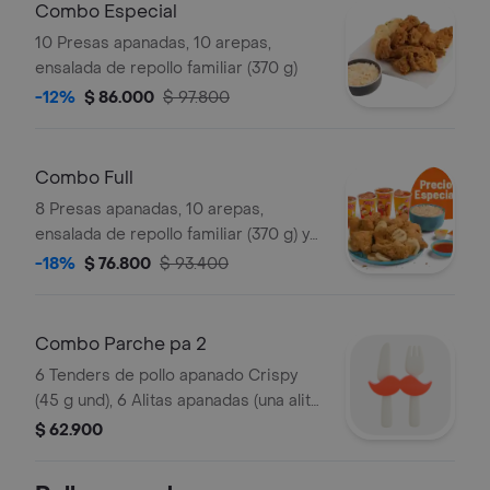
Combo Especial
10 Presas apanadas, 10 arepas,
ensalada de repollo familiar (370 g)
-12%
$ 86.000
$ 97.800
Combo Full
8 Presas apanadas, 10 arepas,
ensalada de repollo familiar (370 g) y
gaseosa (1.5 litros)
-18%
$ 76.800
$ 93.400
Combo Parche pa 2
6 Tenders de pollo apanado Crispy
(45 g und), 6 Alitas apanadas (una alita
equivale a un trozo de ala), 2
$ 62.900
porciones de papas a la francesa
mediana (60 g), 2 gaseosa (325 ml) y