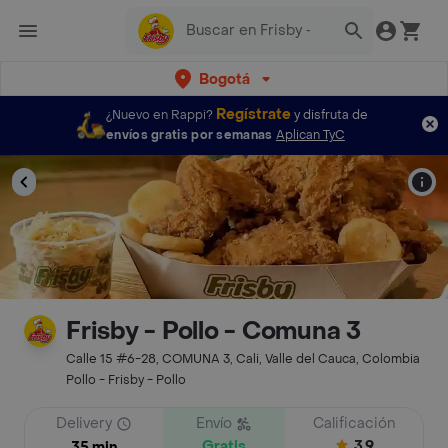
Bogotá
Regístrate
¿Nuevo en Rappi?
y disfruta de
envíos gratis por semanas
Aplican TyC
Frisby - Pollo - Comuna 3
Calle 15 #6-28, COMUNA 3, Cali, Valle del Cauca, Colombia
Pollo - Frisby - Pollo
Delivery
Envío
Calificación
Gratis
3.9
35 min