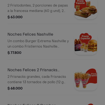
Fristodontes
2 Fristodontes, 2 porciones de papas
a la francesa mediana (60 g und), 2
gaseosas (325 ml und). Escoge entre
$ 63.000
búfalo Sriracha, BBQ, salsa Frisby o
coreana
Noches Felices Nashville
Un combo Burger Extrema Nashville y
un combo Fristiernos Nashville
(imagen de producto corresponde a
$ 77.800
producto agrandado)
Noches Felices 2 Frisnacks
grandes en ca
2 Frisnacks grandes, cada Frisnacks
contiene 13 tornados de pollo (12 g
und), papas a la francesa grande (100
$ 68.000
g )y gaseosa (470 ml)