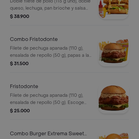
Doble filete de pollo (115 g und), doble
queso, lechuga, pan brioche y salsa
Thai ranch
$ 38.900
Combo Fristodonte
Filete de pechuga apanada (110 g),
ensalada de repollo (50 g), papas a la
francesa mediana (60 g) y gaseosa
$ 31.500
(325 ml). Escoge entre salsa búfalo
Sriracha, BBQ, salsa Frisby o corean
Fristodonte
Filete de pechuga apanada (110 g),
ensalada de repollo (50 g). Escoge
entre salsa búfalo sriracha, BBQ, salsa
$ 25.000
Frisby o coreana
Combo Burger Extrema Sweet