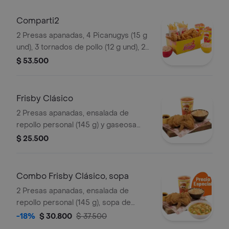
(325 ml)
Comparti2
2 Presas apanadas, 4 Picanugys (15 g
und), 3 tornados de pollo (12 g und), 2
porciones de papas francesas
$ 53.500
medianas (60 g und), 2 ensaladas de
repollo personal (145 g und) y 2 gaseo
Frisby Clásico
2 Presas apanadas, ensalada de
repollo personal (145 g) y gaseosa
(325 ml)
$ 25.500
Combo Frisby Clásico, sopa
2 Presas apanadas, ensalada de
repollo personal (145 g), sopa de
verduras, ajiaquillo o consomé (350 g)
-18%
$ 30.800
$ 37.500
y gaseosa (325 ml)