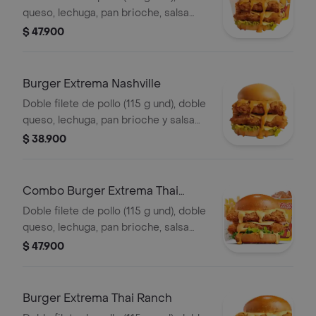
queso, lechuga, pan brioche, salsa
picante estilo Nashville, francesa
$ 47.900
mediana (60 g) y gaseosa (325 ml)
Burger Extrema Nashville
Doble filete de pollo (115 g und), doble
queso, lechuga, pan brioche y salsa
picante estilo Nashville
$ 38.900
Combo Burger Extrema Thai
Ranch
Doble filete de pollo (115 g und), doble
queso, lechuga, pan brioche, salsa
Thai ranch, francesa mediana (60 g) y
$ 47.900
gaseosa (325 ml)
Burger Extrema Thai Ranch