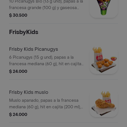
Vegetal)
10 Picanugys Bio (13 g und), papas a la
francesa grande (100 g) y gaseosa
(470 ml)
$ 30.500
FrisbyKids
Frisby Kids Picanugys
6 Picanugys (15 g und), papas a la
francesa mediana (60 g), hit en cajita
(200 ml), golosina y un divertido
$ 24.000
juguete
Frisby Kids muslo
Muslo apanado, papas a la francesa
mediana (60 g), hit en cajita (200 ml),
golosina y un divertido juguete
$ 24.000