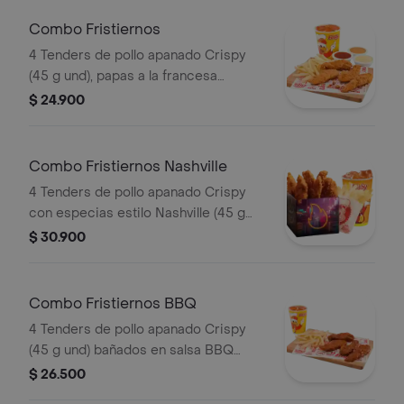
repollo personal (145 g) y gaseosa
(325 ml)
Combo Fristiernos
4 Tenders de pollo apanado Crispy
(45 g und), papas a la francesa
mediana (60 g) y gaseosa (325 ml)
$ 24.900
Combo Fristiernos Nashville
4 Tenders de pollo apanado Crispy
con especias estilo Nashville (45 g
und), sirope de miel picante, papas a
$ 30.900
la francesa mediana (60 g) y gaseosa
(325 ml). Imagen de producto corres
Combo Fristiernos BBQ
4 Tenders de pollo apanado Crispy
(45 g und) bañados en salsa BBQ
ligeramente picante, papas a la
$ 26.500
francesa mediana (60 g) y gaseosa