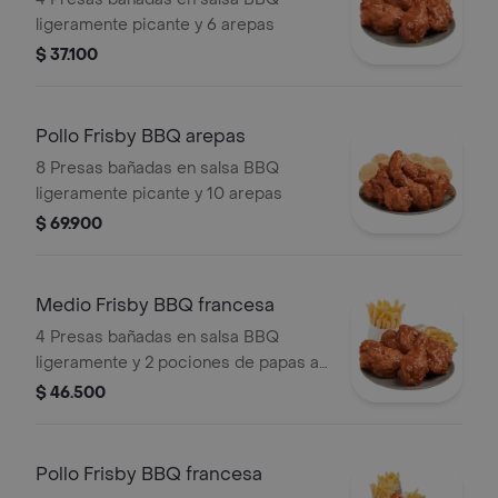
ligeramente picante y 6 arepas
$ 37.100
Pollo Frisby BBQ arepas
8 Presas bañadas en salsa BBQ
ligeramente picante y 10 arepas
$ 69.900
Medio Frisby BBQ francesa
4 Presas bañadas en salsa BBQ
ligeramente y 2 pociones de papas a
la francesa mediana (60 g und)
$ 46.500
Pollo Frisby BBQ francesa