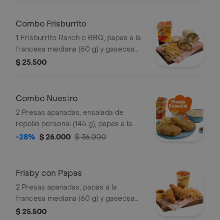
Combo Frisburrito
1 Frisburrito Ranch o BBQ, papas a la
francesa mediana (60 g) y gaseosa
(325 ml)
$ 25.500
Combo Nuestro
2 Presas apanadas, ensalada de
repollo personal (145 g), papas a la
francesa mediana (60 g) y gaseosa
-28%
$ 26.000
$ 36.000
(325 ml)
Frisby con Papas
2 Presas apanadas, papas a la
francesa mediana (60 g) y gaseosa
(325 ml)
$ 25.500