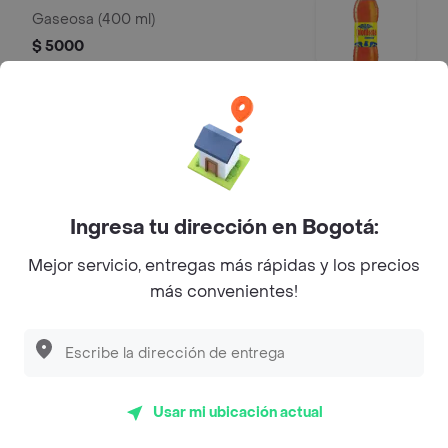
Gaseosa (400 ml)
$ 5000
Gaseosa 1.5 litros
Gaseosa (1.5 litros)
$ 8500
Ingresa tu dirección en Bogotá:
Mejor servicio, entregas más rápidas y los precios
Mr Tea 500 ml
más convenientes!
Mr Tea limón (500 ml)
$ 5000
Usar mi ubicación actual
Agua Saborizada H2OH! 600 ml