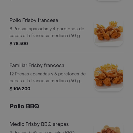
Pollo Frisby francesa
8 Presas apanadas y 4 porciones de
papas a la francesa mediana (60 g
und)
$ 78.300
Familiar Frisby francesa
12 Presas apanadas y 6 porciones de
papas a la francesa mediana (60 g
und)
$ 106.200
Pollo BBQ
Medio Frisby BBQ arepas
4 Presas bañadas en salsa BBQ