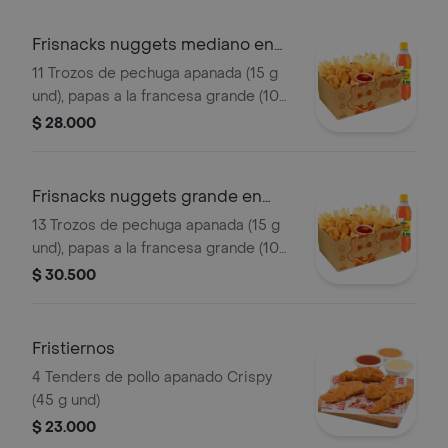
Frisnacks nuggets mediano en
caja
11 Trozos de pechuga apanada (15 g
und), papas a la francesa grande (100
g), gaseosa (400 ml)
$ 28.000
Frisnacks nuggets grande en
caja
13 Trozos de pechuga apanada (15 g
und), papas a la francesa grande (100
g), gaseosa (400 ml)
$ 30.500
Fristiernos
4 Tenders de pollo apanado Crispy
(45 g und)
$ 23.000