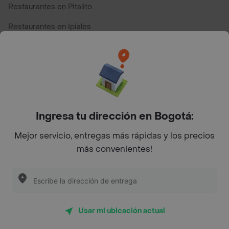
Restaurantes en Pitalito
Restaurantes en Ipiales
Restaurantes en San Andres
Restaurantes cerca de mi para pedir Comida a Domicilio -
Top Marcas y Cadenas de Restaurantes
Ingresa tu dirección en Bogotá:
Encuéntranos en estos países
Mejor servicio, entregas más rápidas y los precios
más convenientes!
App Store
Google play
AppGallery
Usar mi ubicación actual