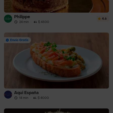
Philippe
4.6
24 min
·
$ 4500
Envío Gratis
Aqui España
14 min
·
$ 4000