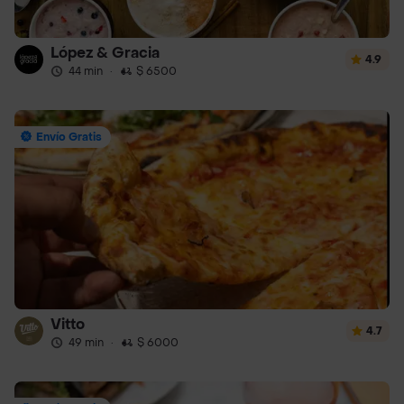
López & Gracia
4.9
44 min
·
$ 6500
Envío Gratis
Vitto
4.7
49 min
·
$ 6000