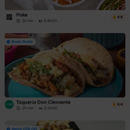
Poke
4.8
24 min
·
$ 4000
Envío Gratis
Taquería Don Clemente
4.4
29 min
·
$ 5000
Hasta 23% Off