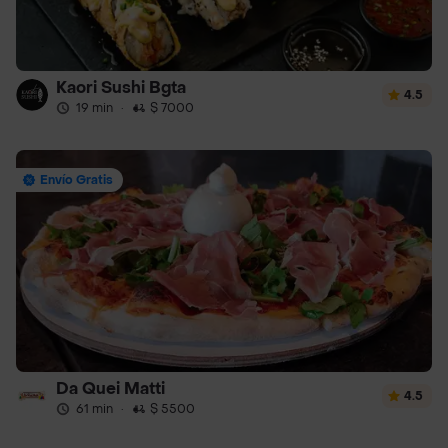
Kaori Sushi Bgta
4.5
19 min
·
$ 7000
Envío Gratis
Da Quei Matti
4.5
61 min
·
$ 5500