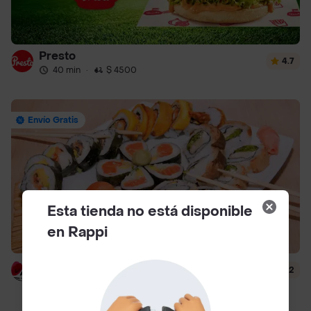
Presto
4.7
40 min
·
$ 4500
Envío Gratis
Esta tienda no está disponible
en Rappi
Hanashi Sushi
4.2
51 min
·
$ 6500