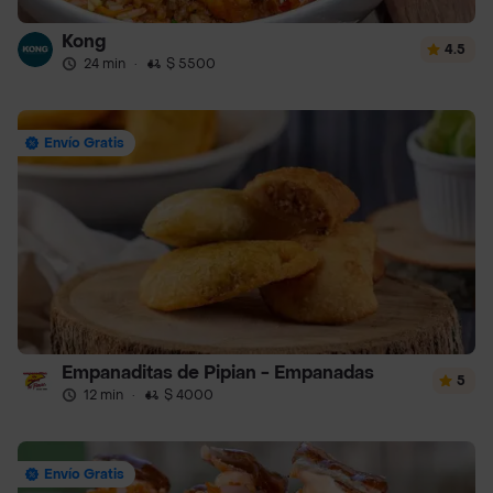
Kong
4.5
24 min
·
$ 5500
Envío Gratis
Empanaditas de Pipian - Empanadas
5
12 min
·
$ 4000
Envío Gratis