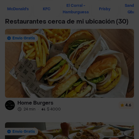
El Corral -
Sandwi
McDonald's
KFC
Frisby
Hamburguesa
Qban
Restaurantes cerca de mi ubicación
(30)
Envío Gratis
Home Burgers
4.6
24 min
·
$ 4000
Envío Gratis