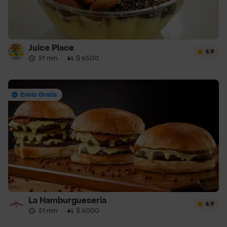
Juice Place
4.9
51 min
·
$ 6500
Envío Gratis
La Hamburgueseria
4.9
51 min
·
$ 6000