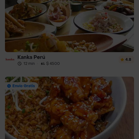
Kanka Perú
4.8
12 min
·
$ 4500
Envío Gratis