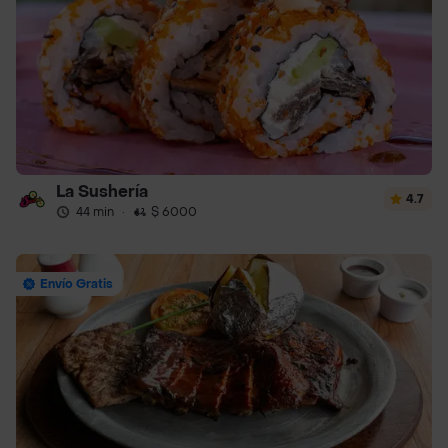
La Sushería
4.7
44 min
·
$ 6000
Envío Gratis