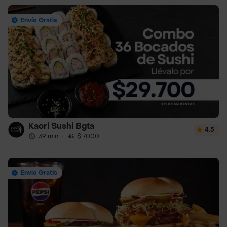
Envío Gratis
Kaori Sushi Bgta
4.5
39 min
·
$ 7000
Envío Gratis