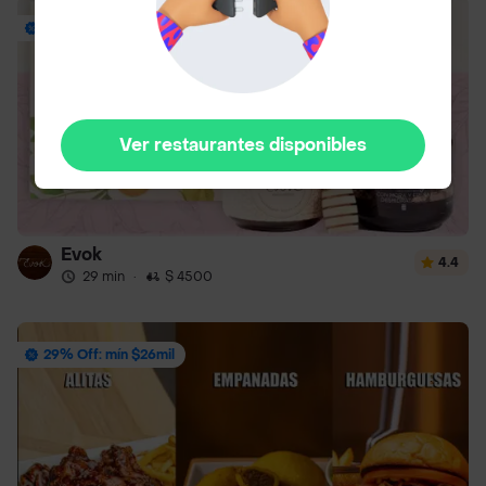
Envío Gratis
Ver restaurantes disponibles
Evok
4.4
29 min
·
$ 4500
29% Off: mín $26mil