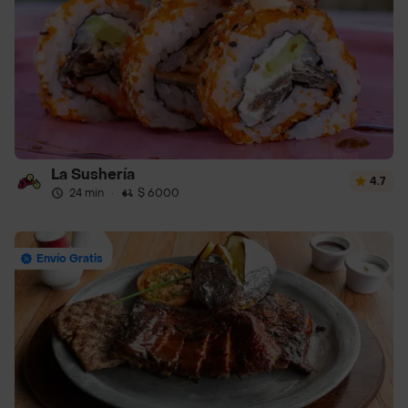
La Sushería
4.7
24 min
·
$ 6000
Envío Gratis