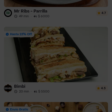
Mr Ribs - Parrilla
4.7
49 min
·
$ 6000
Hasta 23% Off
Bimbi
4.5
20 min
·
$ 5500
Envío Gratis