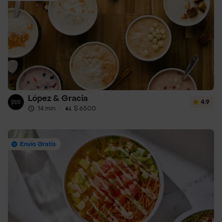
López & Gracia
4.9
14 min
·
$ 6500
Envío Gratis