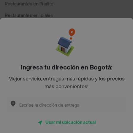
Restaurantes en Pitalito
Restaurantes en Ipiales
Restaurantes en San Andres
Restaurantes cerca de mi para pedir Comida a Domicilio -
Top Marcas y Cadenas de Restaurantes
Ingresa tu dirección en Bogotá:
Encuéntranos en estos países
Mejor servicio, entregas más rápidas y los precios
más convenientes!
App Store
Google play
AppGallery
Usar mi ubicación actual