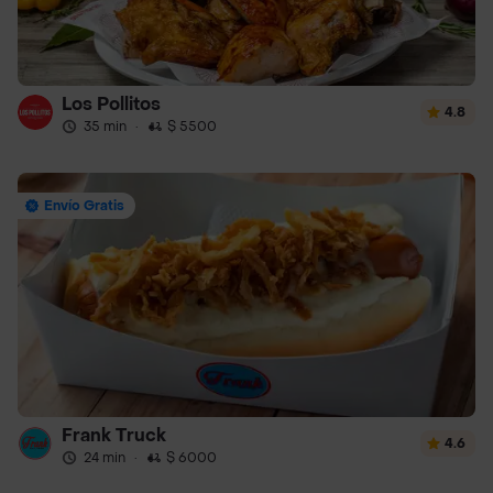
Los Pollitos
4.8
35 min
·
$ 5500
Envío Gratis
Frank Truck
4.6
24 min
·
$ 6000