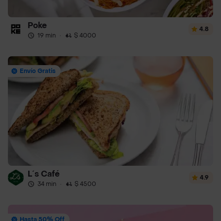
Poke
4.8
19 min
·
$ 4000
Envío Gratis
L´s Café
4.9
34 min
·
$ 4500
Hasta 50% Off