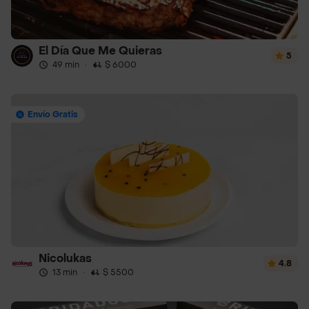
El Día Que Me Quieras
5
49 min
·
$ 6000
Envío Gratis
Nicolukas
4.8
13 min
·
$ 5500