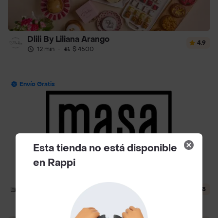
Dlili By Liliana Arango
4.9
12 min
·
$ 4500
Envío Gratis
Esta tienda no está disponible
en Rappi
Masa
4.8
24 min
·
$ 4000