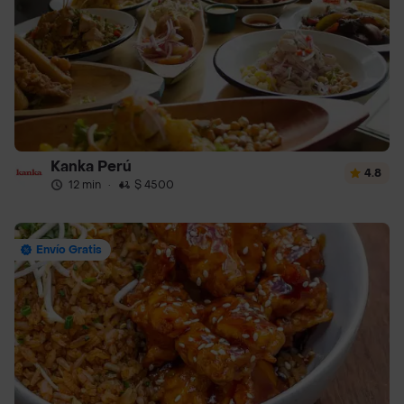
Kanka Perú
4.8
12 min
·
$ 4500
Envío Gratis