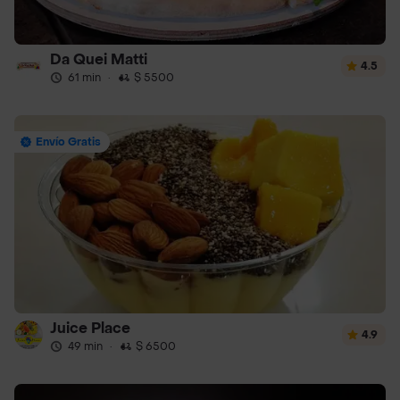
Da Quei Matti
4.5
61 min
·
$ 5500
Envío Gratis
Juice Place
4.9
49 min
·
$ 6500