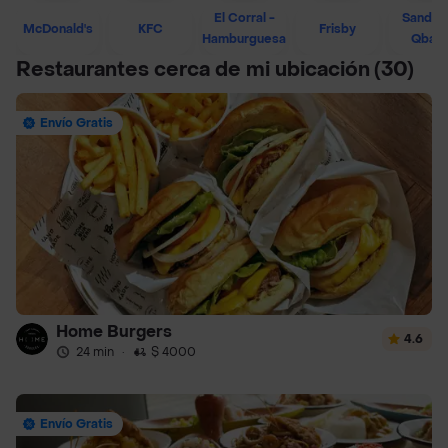
El Corral -
Sandwi
McDonald's
KFC
Frisby
Hamburguesa
Qban
Restaurantes cerca de mi ubicación
(30)
Envío Gratis
Home Burgers
4.6
24 min
·
$ 4000
Envío Gratis