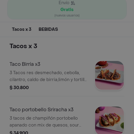
Envío
Gratis
(nuevos usuarios)
Tacos x 3
BEBIDAS
Tacos x 3
Taco Birria x3
3 Tacos res desmechado, cebolla,
cilantro, caldo de birria,limón y tortilla
de maíz con costra + consome
$ 30.800
Taco portobello Sriracha x3
3 tacos de champiñón portobello
apanado con mix de quesos, sour
cream de sriracha, pico e gallo y
$ 34.900