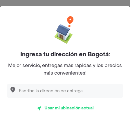
Categorías
Únete a Rappi
Sobre Rappi
Ingresa tu dirección en Bogotá:
Mejor servicio, entregas más rápidas y los precios
Facebook
Twitter
Instagram
más convenientes!
©
2026
Rappi Inc. All rights reserved.
Usar mi ubicación actual
Rappi S.A.S. --- NIT 900.843.898-9 --- Calle 63 # 16A-02
Bogotá D.C. --- notificacionesrappi@rappi.com