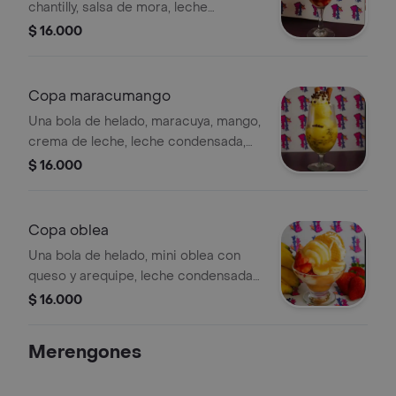
chantilly, salsa de mora, leche
condensada, crema de leche y
$ 16.000
cereza.
Copa maracumango
Una bola de helado, maracuya, mango,
crema de leche, leche condensada,
chips de chocolate, barquillos,
$ 16.000
chantilly, cereza.
Copa oblea
Una bola de helado, mini oblea con
queso y arequipe, leche condensada,
fresas, banano, chantilly, cereza.
$ 16.000
Merengones