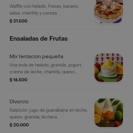
Waffle con helado, fresas, banano,
salsa, chantilly y cereza.
$ 21.500
Ensaladas de Frutas
Mix tentacion pequeña
Una bola de helado, granola, yogurt,
crema de leche, chantilly, queso
rayado, papaya, sandía, mango, fresa,
$ 16.500
banano, pera, manzana.
Divorcio
Salpicón, jugo de guanábana en leche,
queso, granola, lechera.
$ 20.000