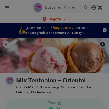
Bogotá
Regístrate
¿Nuevo en Rappi?
y disfruta de
envíos gratis por semanas
Aplican TyC
Mix Tentacion - Oriental
Cra. 30 #19-36, Bucaramanga, Santander, Colombia
Helados - Mix Tentacion
Envío
Gratis