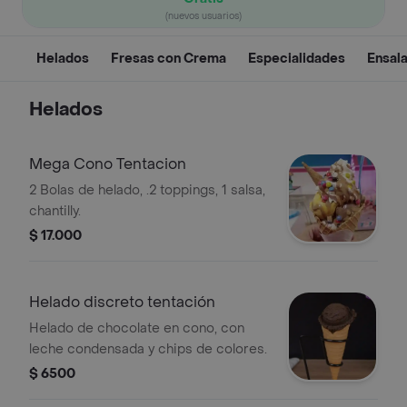
(nuevos usuarios)
Helados
Fresas con Crema
Especialidades
Ensala
Helados
Mega Cono Tentacion
2 Bolas de helado, .2 toppings, 1 salsa,
chantilly.
$ 17.000
Helado discreto tentación
Helado de chocolate en cono, con
leche condensada y chips de colores.
$ 6500