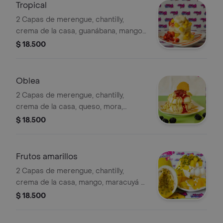
Tropical
2 Capas de merengue, chantilly,
crema de la casa, guanábana, mango,
fresa y durazno
$ 18.500
Oblea
2 Capas de merengue, chantilly,
crema de la casa, queso, mora,
arequipe y una mini oblea
$ 18.500
Frutos amarillos
2 Capas de merengue, chantilly,
crema de la casa, mango, maracuyá y
durazno.
$ 18.500