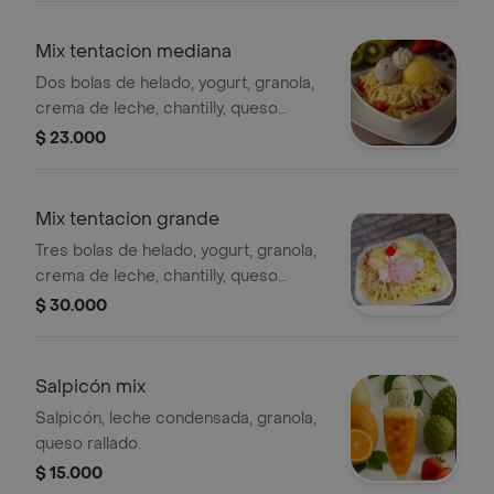
Mix tentacion mediana
Dos bolas de helado, yogurt, granola,
crema de leche, chantilly, queso
rayado, papaya, sandía, mango, fresa,
$ 23.000
banano, pera, manzana.
Mix tentacion grande
Tres bolas de helado, yogurt, granola,
crema de leche, chantilly, queso
rayado, papaya, sandía, mango, fresa,
$ 30.000
banano, pera, manzana.
Salpicón mix
Salpicón, leche condensada, granola,
queso rallado.
$ 15.000