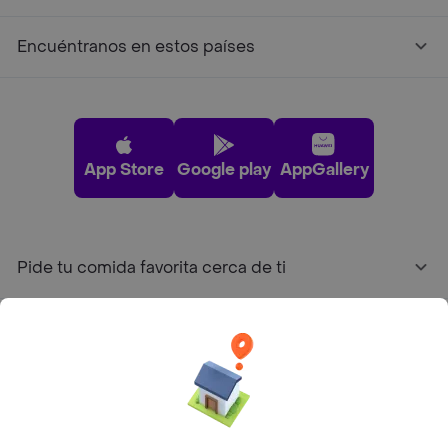
Encuéntranos en estos países
App Store
Google play
AppGallery
Pide tu comida favorita cerca de ti
Categorías
Únete a Rappi