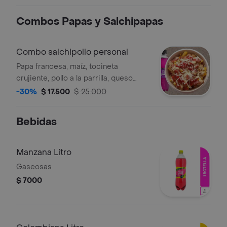
acompañado de dos papas francesas
y dos bebidas 250 ml a elección.
Combos Papas y Salchipapas
Combo salchipollo personal
Papa francesa, maíz, tocineta
crujiente, pollo a la parrilla, queso
parmesano y salsa de la casa,
-30%
$ 17.500
$ 25.000
acompañada de una bebida 250 ml a
elección.
Bebidas
Manzana Litro
Gaseosas
$ 7000