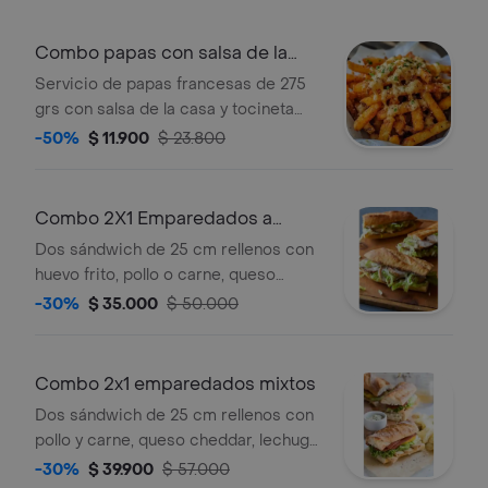
Combo papas con salsa de la
casa y bacon
Servicio de papas francesas de 275
grs con salsa de la casa y tocineta
crujiente, acompañado de una bebida
-50%
$ 11.900
$ 23.800
250 ml a elección.
Combo 2X1 Emparedados a
Elección
Dos sándwich de 25 cm rellenos con
huevo frito, pollo o carne, queso
cheddar, lechuga, tomate y salsas de
-30%
$ 35.000
$ 50.000
la casa, acompañado de dos papas
francesas y dos bebida 250 ml a
elección.
Combo 2x1 emparedados mixtos
Dos sándwich de 25 cm rellenos con
pollo y carne, queso cheddar, lechuga,
tomate y salsas de la casa,
-30%
$ 39.900
$ 57.000