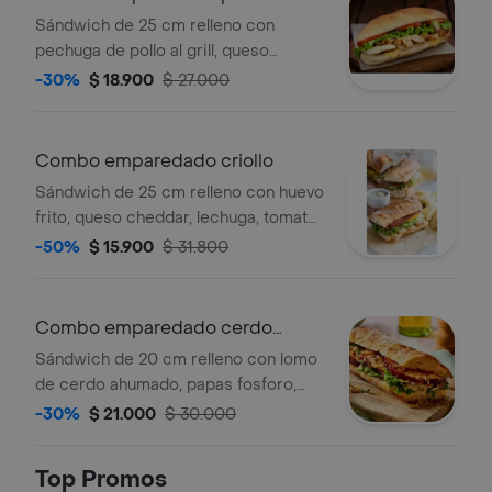
Sándwich de 25 cm relleno con
pechuga de pollo al grill, queso
cheddar, lechuga, tomate y salsas de
-30%
$ 18.900
$ 27.000
la casa, acompañado de papas
francesas y una bebida 250 ml a
elección.
Combo emparedado criollo
Sándwich de 25 cm relleno con huevo
frito, queso cheddar, lechuga, tomate
y salsas de la casa, acompañado de
-50%
$ 15.900
$ 31.800
papas francesas y una bebida 250 ml
a elección.
Combo emparedado cerdo
ahumado
Sándwich de 20 cm relleno con lomo
de cerdo ahumado, papas fosforo,
queso cheddar, lechuga, tomate y
-30%
$ 21.000
$ 30.000
salsas de la casa, acompañado de
papas francesas pequeña y una
Top Promos
bebida 250 ml a elección.