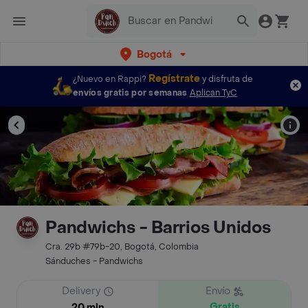
Bogotá
Regístrate
¿Nuevo en Rappi?
y disfruta de
envíos gratis por semanas
Aplican TyC
Pandwichs - Barrios Unidos
Cra. 29b #79b-20, Bogotá, Colombia
Sánduches - Pandwichs
Delivery
Envío
Gratis
20 min