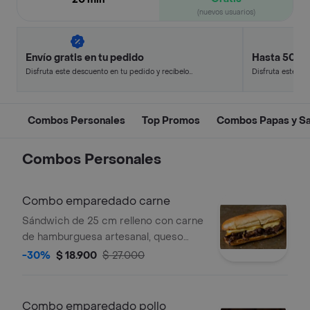
(nuevos usuarios)
Envío gratis en tu pedido
Hasta 50% 
Disfruta este descuento en tu pedido y recíbelo
Disfruta este de
en minutos.
en minutos.
Combos Personales
Top Promos
Combos Papas y Sa
Combos Personales
Combo emparedado carne
Sándwich de 25 cm relleno con carne
de hamburguesa artesanal, queso
cheddar, lechuga, tomate y salsas de
-30%
$ 18.900
$ 27.000
la casa, acompañado de papas
francesas y una bebida 250 ml a
elección.
Combo emparedado pollo