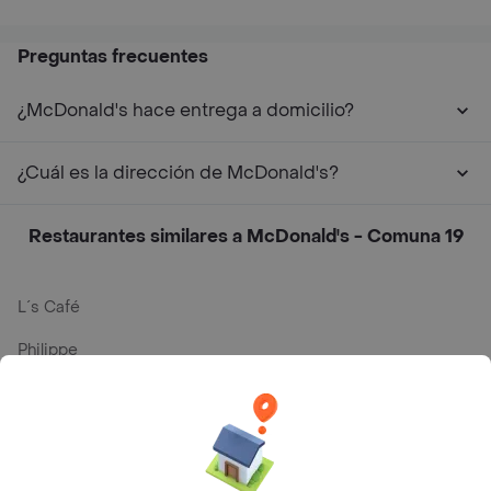
Preguntas frecuentes
¿McDonald's hace entrega a domicilio?
¿Cuál es la dirección de McDonald's?
Restaurantes similares a McDonald's - Comuna 19
L´s Café
Philippe
Baskin Robbins
La Cesta
Mercari - Postres