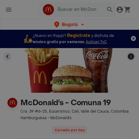
Bogotá
Regístrate
¿Nuevo en Rappi?
y disfruta de
envíos gratis por semanas
Aplican TyC
McDonald's - Comuna 19
Cra. 39 #6-25, Eucaristico, Cali, Valle del Cauca, Colombia
Hamburguesa - McDonald's
Cerrado por hoy