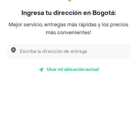
Myriam Camhi Co
Ingresa tu dirección en Bogotá:
Magnifique
Mejor servicio, entregas más rápidas y los precios
Empanaditas de Pipian - Empanadas
más convenientes!
Desayunadero de la 42
Luisa Postres
Sopitas y Frijoladas
Usar mi ubicación actual
Subway
Top Marcas y Cadenas de Restaurantes
Encuéntranos en estos países