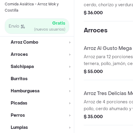
Comida Asiática - Arroz Wok y
cerdo, chorizo y verdura
Costilla
compartir.
$ 36.000
Gratis
Envío
Arroces
(nuevos usuarios)
Arroz Combo
Arroz Al Gusto Mega 
Arroces
Arroz para 12 porciones
ternera, pollo, jamón, c
Salchipapa
verduras de temporada y
$ 55.000
Burritos
Hamburguesa
Arroz Tres Delicias 
Arroz de 4 porciones c
Picadas
pollo, cerdo ahumado y
Perros
$ 35.000
Lumpias