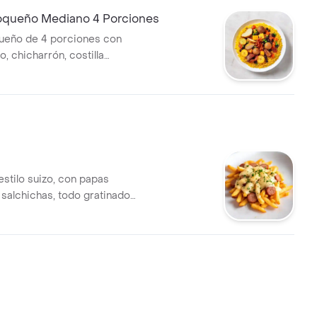
ioqueño Mediano 4 Porciones
ueño de 4 porciones con
zo, chicharrón, costilla
, frijol, maduro,
verduras
estilo suizo, con papas
 salchichas, todo gratinado
e de queso.