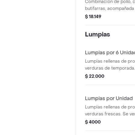
Combinación de pollo, c
butifarras, acompañada
y trozos de yuca frita.
$ 18.149
Lumpias
Lumpias por 6 Unida
Lumpias rellenas de prot
verduras de temporada.
unidades.
$ 22.000
Lumpias por Unidad
Lumpias rellenas de prot
verduras frescas. Se ve
$ 4000