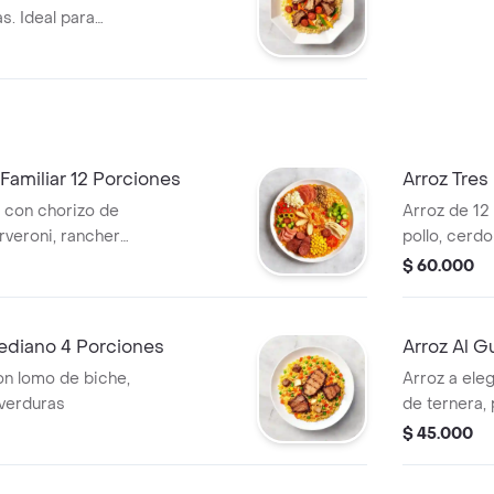
s. Ideal para
Familiar 12 Porciones
Arroz Tres
 con chorizo de
Arroz de 12
erveroni, ranchera,
pollo, cerd
 maíz tierno.
$ 60.000
Mediano 4 Porciones
Arroz Al G
on lomo de biche,
Arroz a ele
 verduras
de ternera, 
ranchera, v
$ 45.000
tierno.