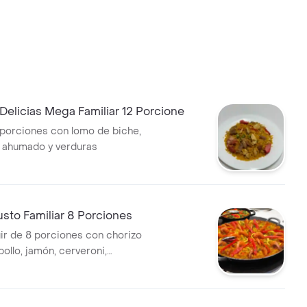
 Delicias Mega Familiar 12 Porcione
 porciones con lomo de biche,
o ahumado y verduras
usto Familiar 8 Porciones
gir de 8 porciones con chorizo
pollo, jamón, cerveroni,
erduras de temporada y maíz