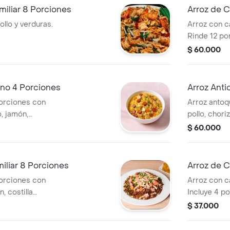
iliar 8 Porciones
Arroz de 
llo y verduras.
Arroz con c
Rinde 12 po
$ 60.000
ano 4 Porciones
Arroz Anti
orciones con
Arroz antoq
o, jamón,
pollo, chori
rduras de
ahumada, alb
$ 60.000
.
tocineta y 
iliar 8 Porciones
Arroz de 
orciones con
Arroz con c
n, costilla
Incluye 4 p
jol, maduro,
$ 37.000