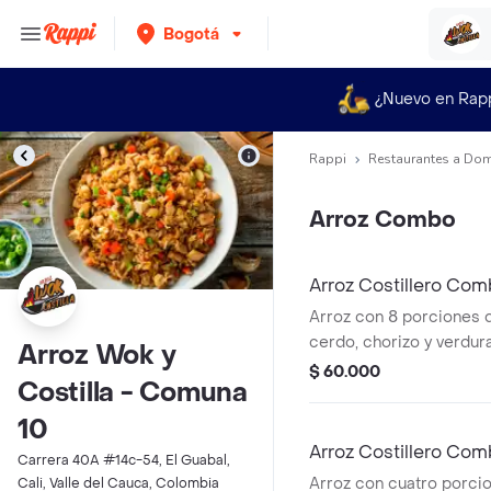
Bogotá
¿Nuevo en Rap
Rappi
Restaurantes a Dom
Arroz Combo
Arroz Costillero Com
Porciones de Costill
Arroz con 8 porciones d
cerdo, chorizo y verdu
Arroz Wok y
Familiar ideal para comp
$ 60.000
Costilla - Comuna
10
Arroz Costillero Co
Carrera 40A #14c-54, El Guabal,
de Costilla
Arroz con cuatro porcio
Cali, Valle del Cauca, Colombia