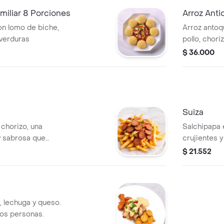
amiliar 8 Porciones
Arroz Ant
on lomo de biche,
Arroz antoq
 verduras
pollo, chori
ahumada, albondigas
$ 36.000
tocineta y 
Suiza
 chorizo, una
Salchipapa 
y sabrosa que
crujientes y
jo.
con un toqu
$ 21.552
s, lechuga y queso.
os personas.