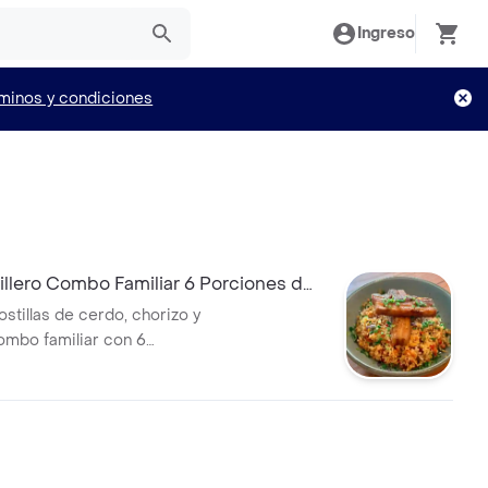
Ingreso
minos y condiciones
illero Combo Familiar 6 Porciones de
stillas de cerdo, chorizo y
ombo familiar con 6
 costilla.