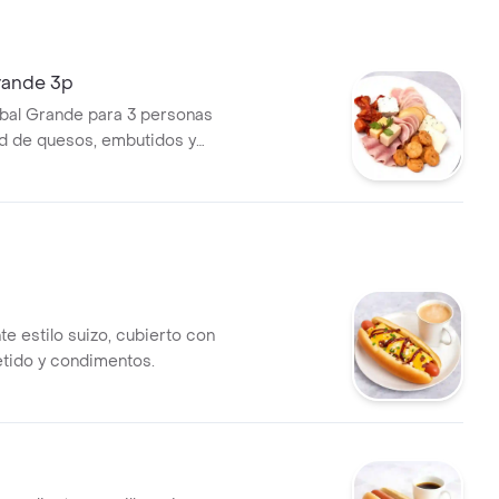
rande 3p
bal Grande para 3 personas
d de quesos, embutidos y
entos.
te estilo suizo, cubierto con
tido y condimentos.