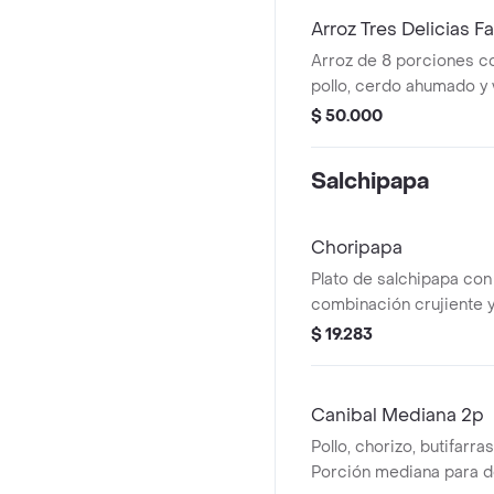
Arroz Tres Delicias F
Arroz de 8 porciones c
pollo, cerdo ahumado y
$ 50.000
Salchipapa
Choripapa
Plato de salchipapa con
combinación crujiente 
satisface cualquier anto
$ 19.283
Canibal Mediana 2p
Pollo, chorizo, butifarra
Porción mediana para d