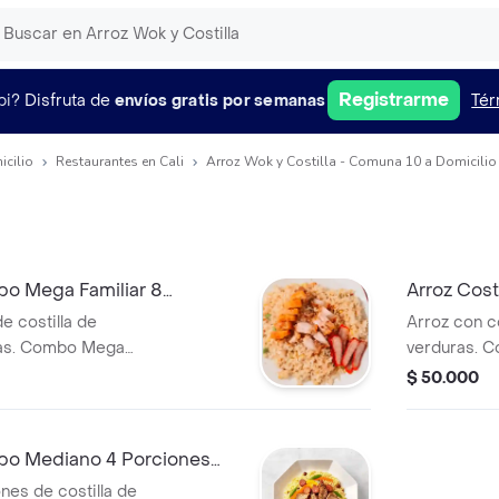
Registrarme
pi?
Disfruta de
envíos gratis por semanas
Tér
icilio
Restaurantes en Cali
Arroz Wok y Costilla - Comuna 10 a Domicilio
bo Mega Familiar 8
Arroz Cost
a
Costilla
e costilla de
Arroz con co
ras. Combo Mega
verduras. C
artir.
porciones de
$ 50.000
mbo Mediano 4 Porciones
nes de costilla de