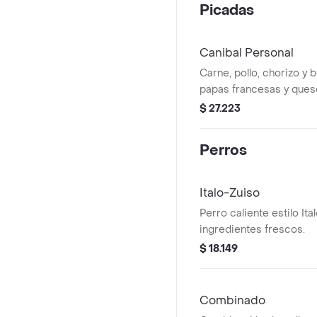
Picadas
Canibal Personal
Carne, pollo, chorizo y 
papas francesas y que
de verduras salteadas 
$ 27.223
cebolla.
Perros
Italo-Zuiso
Perro caliente estilo Ita
ingredientes frescos.
$ 18.149
Combinado