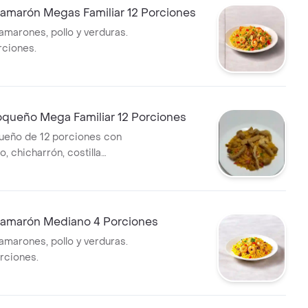
Camarón Megas Familiar 12 Porciones
amarones, pollo y verduras.
rciones.
oqueño Mega Familiar 12 Porciones
ueño de 12 porciones con
zo, chicharrón, costilla
ondigas, frijol, maduro,
verduras
Camarón Mediano 4 Porciones
amarones, pollo y verduras.
orciones.