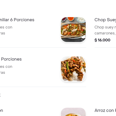
liar 6 Porciones
Chop Suey
nes con
Chop suey 
ras
camarones, 
$ 16.000
4 Porciones
nes con
ras
z
ón
Arroz con 