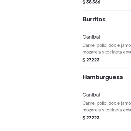
$ 38.566
Burritos
Canibal
Carne, pollo, doble jam
mozarela y tocineta envue
$ 27.223
Hamburguesa
Canibal
Carne, pollo, doble jam
mozarela y tocineta envue
$ 27.223