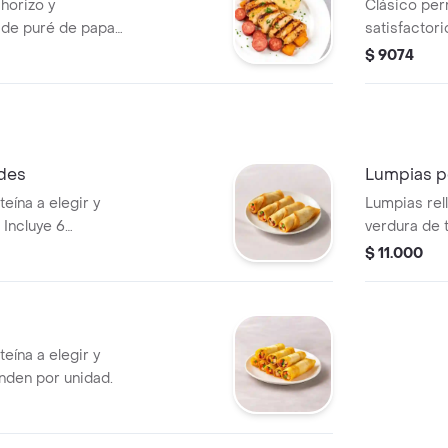
horizo y
Clásico perr
 de puré de papa
satisfactori
$ 9074
des
Lumpias p
eína a elegir y
Lumpias rell
 Incluye 6
verdura de 
unidades.
$ 11.000
eína a elegir y
nden por unidad.