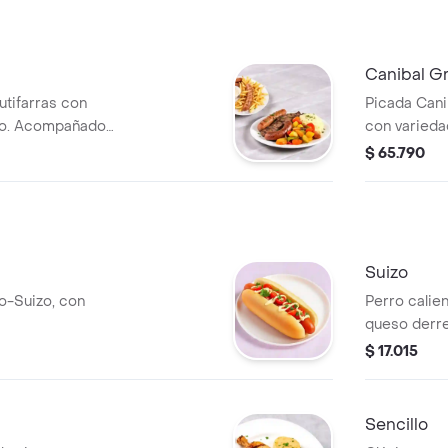
Canibal G
butifarras con
Picada Cani
so. Acompañado
con varieda
como pimentón y
acompañami
$ 65.790
Suizo
lo-Suizo, con
Perro calien
queso derre
$ 17.015
Sencillo