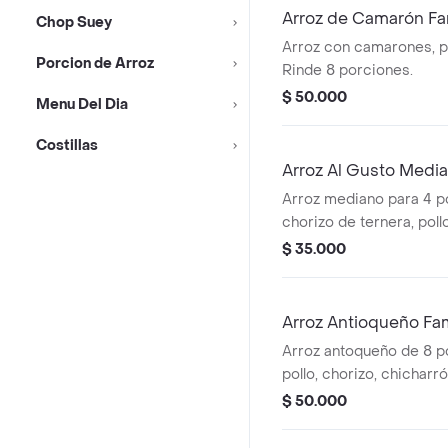
Arroz de Camarón Fam
Chop Suey
Arroz con camarones, po
Porcion de Arroz
Rinde 8 porciones.
$ 50.000
Menu Del Dia
Costillas
Arroz Al Gusto Medi
Arroz mediano para 4 p
chorizo de ternera, poll
cerveroni, ranchera, ve
$ 35.000
temporada y maíz tierno
Arroz Antioqueño Fam
Arroz antoqueño de 8 p
pollo, chorizo, chicharró
ahumada, albondigas, fri
$ 50.000
tocineta y verduras