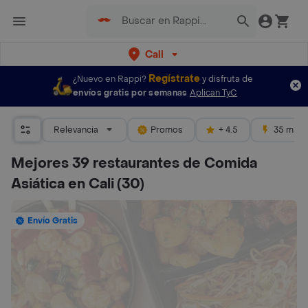
Cali
Regístrate
¿Nuevo en Rappi?
y disfruta de
envíos gratis por semanas
Aplican TyC
Relevancia
Promos
+ 4.5
35 mins
Mejores 39 restaurantes de Comida
Asiática en Cali
(30)
Envío Gratis