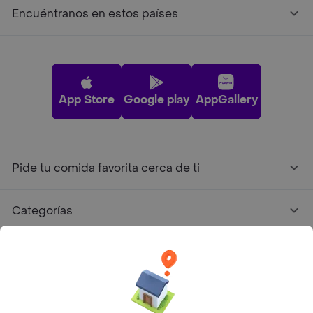
Encuéntranos en estos países
App Store
Google play
AppGallery
Pide tu comida favorita cerca de ti
Categorías
Únete a Rappi
Sobre Rappi