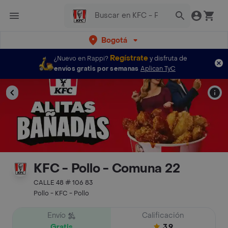
Bogotá
Regístrate
¿Nuevo en Rappi?
y disfruta de
envíos gratis por semanas
Aplican TyC
KFC - Pollo - Comuna 22
CALLE 48 # 106 83
Pollo - KFC - Pollo
Envío
Calificación
Gratis
3.9