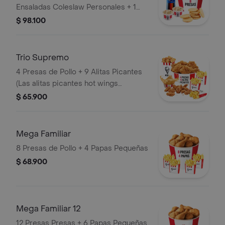
Ensaladas Coleslaw Personales + 1
Gaseosa 1,5 Litros
$ 98.100
Trio Supremo
4 Presas de Pollo + 9 Alitas Picantes
(Las alitas picantes hot wings
equivalen a un trozo de ala) + 1
$ 65.900
PopCorn Mediano (Trozos de
pechuga apanados) + 3 Papas
Pequeñas + 1 Balde de Salsa 100g
Mega Familiar
8 Presas de Pollo + 4 Papas Pequeñas
$ 68.900
Mega Familiar 12
12 Presas Presas + 6 Papas Pequeñas