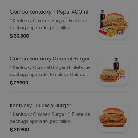
Combo Kentucky + Pepsi 400ml
1 Kentucky Chicken Burge(1 Filete de
pechuga apanado, pepinillos,
mayonesa premium y mantequilla) + 1
$ 33.800
Papa Pequeña + 1 Gaseosa PET
400ml + 1 Balde de Salsa 100g
Combo Kentucky Coronel Burger
1 Kentucky Coronel Burger (1 Filete de
pechuga apanado, Ensalada Coleslaw,
BBQ y mantequilla) + 1 Papa Pequeña
$ 29.900
+ 1 Gaseosa PET 400ml
Kentucky Chicken Burger
1 Kentucky Chicken Burger (1 Filete de
pechuga apanado, pepinillos,
mayonesa premium y mantequilla)
$ 20.900