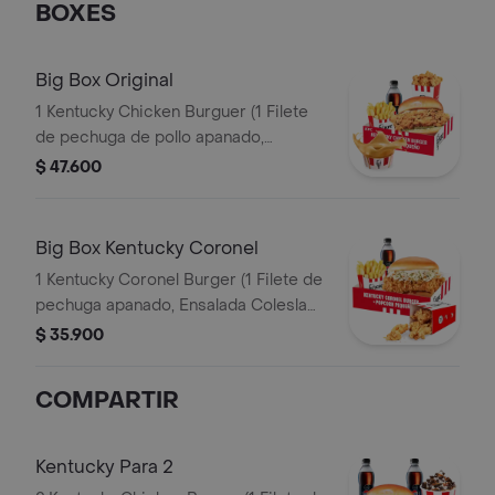
BOXES
Big Box Original
1 Kentucky Chicken Burguer (1 Filete
de pechuga de pollo apanado,
pepinillos, mayonesa premium y
$ 47.600
mantequilla) + 1 PopCorn Peq + 1 Papa
Peq + 1 Gaseosa Pet 400ml + 1 Balde
de Salsa 100g
Big Box Kentucky Coronel
1 Kentucky Coronel Burger (1 Filete de
pechuga apanado, Ensalada Coleslaw,
BBQ y mantequilla) + 1 Pop Corn
$ 35.900
Pequeño+ 1 Papa Pequeña + 1
Gaseosa PET 400ml
COMPARTIR
Kentucky Para 2