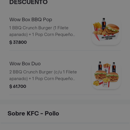
DESCUENTO
Wow Box BBQ Pop
1 BBQ Crunch Burger (1 Filete
apanado) + 1 Pop Corn Pequeño
(Trocitos de pechuga pollo apanados)
$ 37.800
+ 1 Papa Pequeña + 1 Gaseosa PET
400ml
Wow Box Duo
2 BBQ Crunch Burger (c/u 1 Filete
apanado) + 1 Pop Corn Pequeño
(Trocitos de pechuga apanados) + 2
$ 61.700
Papa Pequeña + 2 Gaseosas PET
400ml
Sobre KFC - Pollo