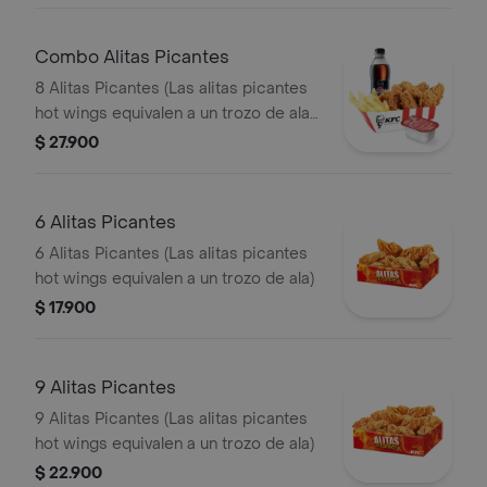
Combo Alitas Picantes
8 Alitas Picantes (Las alitas picantes
hot wings equivalen a un trozo de ala)
+ 1 Papa Pequeña + 1 Gaseosa PET
$ 27.900
400ml + + 1 Blister de Salsa BBQ
6 Alitas Picantes
6 Alitas Picantes (Las alitas picantes
hot wings equivalen a un trozo de ala)
$ 17.900
9 Alitas Picantes
9 Alitas Picantes (Las alitas picantes
hot wings equivalen a un trozo de ala)
$ 22.900