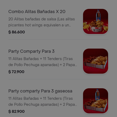
Combo Alitas Bañadas X 20
20 Alitas bañadas de salsa (Las alitas
picantes hot wings equivalen a un
trozo de ala) + 3 Papa Pequeña + 1
$ 86.600
Gaseosa 1,5 lts
Party Comparty Para 3
11 Alitas Bañadas + 11 Tenders (Tiras
de Pollo Pechuga apanadas) + 2 Papas
Pequeñas + 1 Balde de Salsa 100g
$ 72.900
Party comparty Para 3 gaseosa
11 Alitas Bañadas + 11 Tenders (Tiras
de Pollo Pechuga apanadas) + 2 Papas
Pequeñas + 1 Balde de Salsa 100g + 1
$ 82.900
Gaseosa 1,5 lts