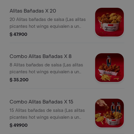
Alitas Bañadas X 20
20 Alitas bañadas de salsa (Las alitas
picantes hot wings equivalen a un
trozo de ala)
$ 47.900
Combo Alitas Bañadas X 8
8 Alitas bañadas de salsa (Las alitas
picantes hot wings equivalen a un
trozo de ala) + 1 Papa Pequeña + 1
$ 35.200
Gaseosa Pet
Combo Alitas Bañadas X 15
15 Alitas bañadas de salsa (Las alitas
picantes hot wings equivalen a un
trozo de ala) + 2 Papa Pequeña + 2
$ 49.900
Gaseosa Pet