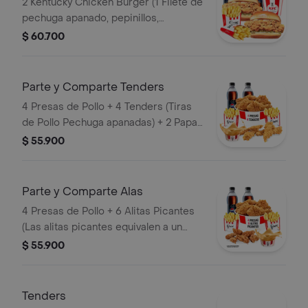
2 Kentucky Chicken Burger (1 Filete de
pechuga apanado, pepinillos,
mayonesa premium y mantequilla) + 2
$ 60.700
Papas Pequeñas + 2 Gaseosas PET
400ml + 1 Avalancha Oreo
Parte y Comparte Tenders
4 Presas de Pollo + 4 Tenders (Tiras
de Pollo Pechuga apanadas) + 2 Papas
Pequeñas + 1 Balde de Salsa 100g + 2
$ 55.900
Gaseosas Pet 400 ml
Parte y Comparte Alas
4 Presas de Pollo + 6 Alitas Picantes
(Las alitas picantes equivalen a un
trozo de ala) + 2 Papas Pequeñas + 2
$ 55.900
Gaseosas Pet 400ml + 1 Balde de
Salsa 100g
Tenders