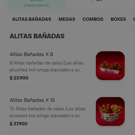
(nuevos usuarios)
ALITAS BAÑADAS
MEGAS
COMBOS
BOXES
ALITAS BAÑADAS
Alitas Bañadas X 8
8 Alitas bañadas de salsa (Las alitas
picantes hot wings equivalen a un
trozo de ala)
$ 23.900
Alitas Bañadas X 15
15 Alitas bañadas de salsa (Las alitas
picantes hot wings equivalen a un
trozo de ala)
$ 37.900