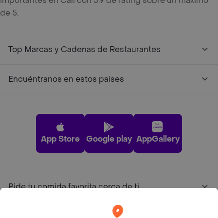
importantes en Cali con 3.9 de rating sobre un máximo
de 5.
Top Marcas y Cadenas de Restaurantes
Encuéntranos en estos países
App Store
Google play
AppGallery
Pide tu comida favorita cerca de ti
Categorías