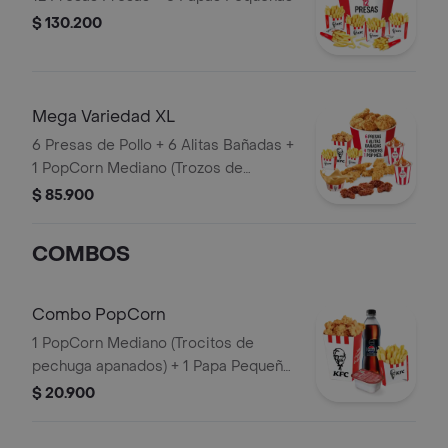
$ 130.200
Mega Variedad XL
6 Presas de Pollo + 6 Alitas Bañadas +
1 PopCorn Mediano (Trozos de
pechuga apanados) + 4 Tenders (Tiras
$ 85.900
de Pollo Pechuga apanadas) + 2 Papas
Pequeñas + 2 Sudaes de Arequipe + 1
COMBOS
Balde de Salsa 100g
Combo PopCorn
1 PopCorn Mediano (Trocitos de
pechuga apanados) + 1 Papa Pequeña
+ 1 Gaseosa PET 400ml + 1 Blister de
$ 20.900
Salsa BBQ