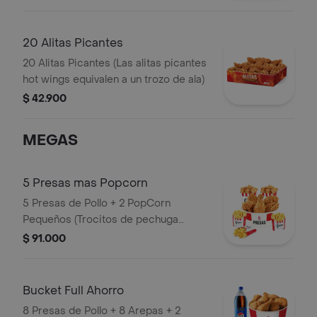
20 Alitas Picantes
20 Alitas Picantes (Las alitas picantes
hot wings equivalen a un trozo de ala)
$ 42.900
MEGAS
5 Presas mas Popcorn
5 Presas de Pollo + 2 PopCorn
Pequeños (Trocitos de pechuga
apanados) + 3 Papas Pequeñas
$ 91.000
Bucket Full Ahorro
8 Presas de Pollo + 8 Arepas + 2