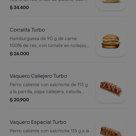
queso costeño rallado y salsa blanca
$ 34.400
en pan ajonjolí
Corralita Turbo
Hamburguesa de 90 g de carne
100% de res, con tomate en rodajas,
cebolla en rodajas, lechuga, salsa
$ 26.000
blanca y salsa de tomate en pan
ajonjolí
Vaquero Callejero Turbo
Perro caliente con salchicha de 115 g
a la parrilla, papa callejera, cebolla
picada, salsa blanca, salsa de tomate
$ 20.900
y mostaza en pan perro
Vaquero Especial Turbo
Perro caliente con salchicha 115 g a la