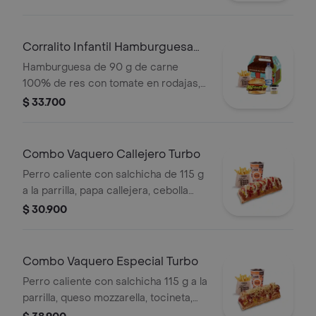
salsa blanca y salsa de tomate +
papas medianas + bebida pet
Corralito Infantil Hamburguesa
Turbo
Hamburguesa de 90 g de carne
100% de res con tomate en rodajas,
lechuga en julianas, salsa blanca y
$ 33.700
salsa de tomate con papas corral
medianas, bebida y vasito de helado
60 g
Combo Vaquero Callejero Turbo
Perro caliente con salchicha de 115 g
a la parrilla, papa callejera, cebolla
picada, salsa blanca, salsa de tomate
$ 30.900
y mostaza en pan perro + papas
medianas + bebida pet
Combo Vaquero Especial Turbo
Perro caliente con salchicha 115 g a la
parrilla, queso mozzarella, tocineta,
papa callejera, cebolla, salsa blanca,