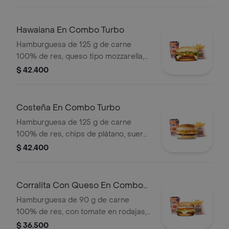
lechuga, salsa blanca, de tomate y
mostaza + papas medianas + bebida
pet
Hawaiana En Combo Turbo
Hamburguesa de 125 g de carne
100% de res, queso tipo mozzarella,
piña, lechuga, salsa blanca y salsa de
$ 42.400
tomate en pan ajonjolí + papas
medianas + bebida pet
Costeña En Combo Turbo
Hamburguesa de 125 g de carne
100% de res, chips de plátano, suero,
queso costeño rallado y salsa blanca
$ 42.400
en pan ajonjolí + papas medianas +
bebida pet
Corralita Con Queso En Combo
Turbo
Hamburguesa de 90 g de carne
100% de res, con tomate en rodajas,
queso, cebolla en rodajas, lechuga,
$ 36.500