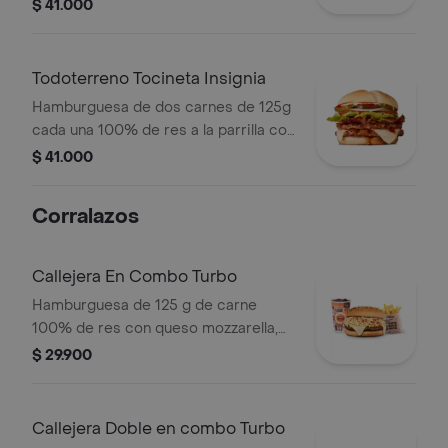
salsa bbq, tocineta, queso mozzarella,
$ 41.000
papas callejera, salsa blanca, salsa
bbq y mostaza en pan ajonjolí
Todoterreno Tocineta Insignia
Hamburguesa de dos carnes de 125g
cada una 100% de res a la parrilla con
salsa BBQ, tocineta, queso
$ 41.000
mozzarella, pepinillos, lechuga,
tomate, cebolla, salsa blanca, salsa de
Corralazos
tomate y mostaza en pan papa
Callejera En Combo Turbo
Hamburguesa de 125 g de carne
100% de res con queso mozzarella,
papas callejera y salsas en pan
$ 29.900
ajonjolí + papas corral medianas +
bebida PET
Callejera Doble en combo Turbo