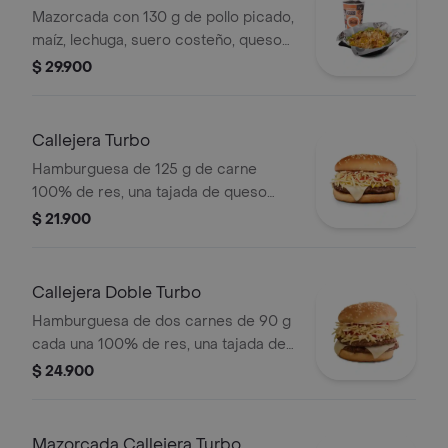
Mazorcada con 130 g de pollo picado,
maíz, lechuga, suero costeño, queso
costeño, salsa BBQ, salsa Corral,
$ 29.900
salsa piña y papa callejera. + bebida
PET
Callejera Turbo
Hamburguesa de 125 g de carne
100% de res, una tajada de queso
tipo mozzarella, papas callejera, salsa
$ 21.900
blanca, salsa de tomate y mostaza en
pan ajonjolí
Callejera Doble Turbo
Hamburguesa de dos carnes de 90 g
cada una 100% de res, una tajada de
queso tipo mozzarella, papas
$ 24.900
callejera, salsa blanca, salsa de
tomate y mostaza en pan ajonjolí
Mazorcada Callejera Turbo