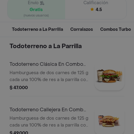
Envío
Calificación
Gratis
4.5
(nuevos usuarios)
Todoterreno a La Parrilla
Corralazos
Combos Turbo
Todoterreno a La Parrilla
Todoterreno Clásica En Combo
Turbo
Hamburguesa de dos carnes de 125 g
cada una 100% de res a la parrilla con
salsa bbq, queso mozzarella, lechuga,
$ 47.000
tomate, cebolla y salsas + papas
medianas Corral + bebida PET
Todoterreno Callejera En Combo
Turbo
Hamburguesa de dos carnes de 125 g
cada una 100% de res a la parrilla con
salsa bbq, tocineta, queso mozzarella,
$ 49.000