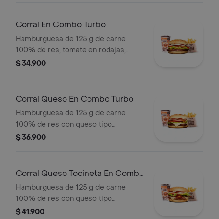
tomate y mostaza en pan ajonjolí +
papas Corral medianas + bebida PET
Corral En Combo Turbo
Hamburguesa de 125 g de carne
100% de res, tomate en rodajas,
cebolla en rodajas, lechuga, salsas
$ 34.900
blanca, de tomate y mostaza + papas
medianas + bebida pet
Corral Queso En Combo Turbo
Hamburguesa de 125 g de carne
100% de res con queso tipo
mozzarella, tomate, cebolla, lechuga,
$ 36.900
salsa blanca, salsa de tomate y
mostaza + papas medianas + bebida
pet
Corral Queso Tocineta En Combo
Turbo
Hamburguesa de 125 g de carne
100% de res con queso tipo
mozzarella, tocineta, tomate, cebolla,
$ 41.900