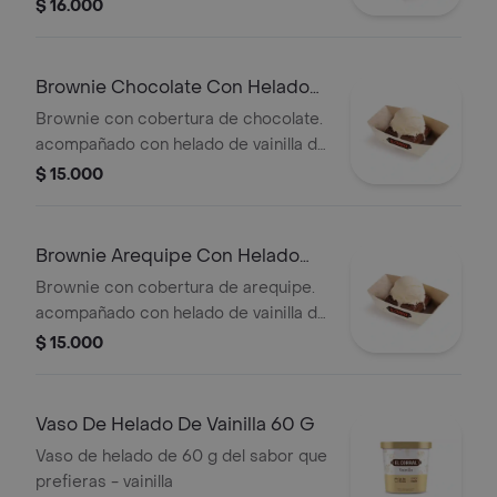
producto puede variar debido al
$ 16.000
tiempo de entrega.
Brownie Chocolate Con Helado
Turbo
Brownie con cobertura de chocolate.
acompañado con helado de vainilla de
60 g.
$ 15.000
Brownie Arequipe Con Helado
Turbo
Brownie con cobertura de arequipe.
acompañado con helado de vainilla de
60 g.
$ 15.000
Vaso De Helado De Vainilla 60 G
Vaso de helado de 60 g del sabor que
prefieras - vainilla