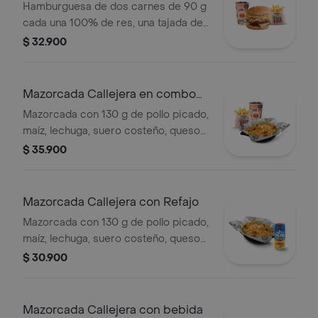
Hamburguesa de dos carnes de 90 g
cada una 100% de res, una tajada de
queso tipo mozzarella, papas
$ 32.900
callejera, salsa blanca, salsa de
tomate y mostaza en pan ajonjolí +
papas Corral medianas + bebida PET
Mazorcada Callejera en combo
Turbo
Mazorcada con 130 g de pollo picado,
maíz, lechuga, suero costeño, queso
costeño, salsa BBQ, salsa Corral,
$ 35.900
salsa piña y papa callejera. + papas
Corral medianas + bebida PET
Mazorcada Callejera con Refajo
Mazorcada con 130 g de pollo picado,
maíz, lechuga, suero costeño, queso
costeño, salsa BBQ, salsa Corral,
$ 30.900
salsa piña y papa callejera. + Refajo
en lata
Mazorcada Callejera con bebida