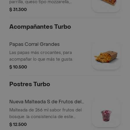
parrilla, queso tipo mozzarella,
tocineta picada, papa callejera,
$ 31.300
cebolla picada, salsa blanca, salsa de
tomate y mostaza en pan perro
Acompañantes Turbo
Papas Corral Grandes
Las papas más crocantes, para
acompañar lo que más te gusta.
$ 10.500
Postres Turbo
Nueva Malteada S de Frutos del
Bosque
Malteada de 266 ml sabor frutos del
bosque. la consistencia de este
producto puede variar debido al
$ 12.500