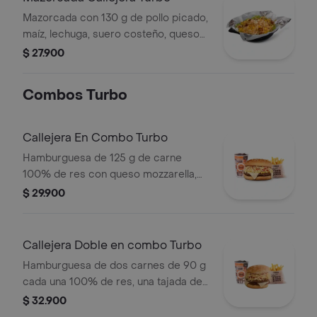
Mazorcada con 130 g de pollo picado,
maíz, lechuga, suero costeño, queso
costeño, salsa BBQ, salsa Corral,
$ 27.900
salsa piña y papa callejera.
Combos Turbo
Callejera En Combo Turbo
Hamburguesa de 125 g de carne
100% de res con queso mozzarella,
papas callejera y salsas en pan
$ 29.900
ajonjolí + papas corral medianas +
bebida PET
Callejera Doble en combo Turbo
Hamburguesa de dos carnes de 90 g
cada una 100% de res, una tajada de
queso tipo mozzarella, papas
$ 32.900
callejera, salsa blanca, salsa de