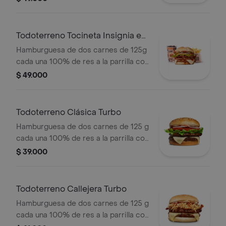
papas callejera y salsas + papas
medianas Corral + bebida PET
Todoterreno Tocineta Insignia en
combo
Hamburguesa de dos carnes de 125g
cada una 100% de res a la parrilla con
salsa BBQ, tocineta, queso
$ 49.000
mozzarella, pepinillos, lechuga,
tomate, cebolla, salsa blanca, salsa de
tomate y mostaza en pan papa +
Todoterreno Clásica Turbo
papas medianas Corral + bebida PET
Hamburguesa de dos carnes de 125 g
cada una 100% de res a la parrilla con
salsa bbq, queso mozzarella, lechuga,
$ 39.000
tomate en rodajas, cebolla en rodajas
y salsas
Todoterreno Callejera Turbo
Hamburguesa de dos carnes de 125 g
cada una 100% de res a la parrilla con