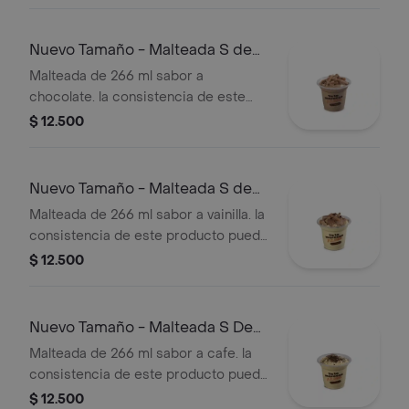
tiempo de entrega.
Nuevo Tamaño - Malteada S de
Chocolate
Malteada de 266 ml sabor a
chocolate. la consistencia de este
producto puede variar debido al
$ 12.500
tiempo de entrega.
Nuevo Tamaño - Malteada S de
Vainilla
Malteada de 266 ml sabor a vainilla. la
consistencia de este producto puede
variar debido al tiempo de entrega.
$ 12.500
Nuevo Tamaño - Malteada S De
Café
Malteada de 266 ml sabor a cafe. la
consistencia de este producto puede
variar debido al tiempo de entrega
$ 12.500