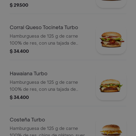
queso tipo mozzarella, tomate en
$ 29.500
rodajas, cebolla en rodajas, lechuga,
salsa blanca, salsa de tomate y
mostaza
Corral Queso Tocineta Turbo
Hamburguesa de 125 g de carne
100% de res, con una tajada de
queso tipo mozzarella, tocineta,
$ 34.400
tomate en rodajas, cebolla en rodajas,
lechuga fresca y salsas en pan ajonjolí
Hawaiana Turbo
Hamburguesa de 125 g de carne
100% de res, con una tajada de
queso tipo mozzarella, piña, lechuga,
$ 34.400
salsa blanca y salsa de tomate en pan
ajonjolí
Costeña Turbo
Hamburguesa de 125 g de carne
100% de res, chips de plátano, suero,