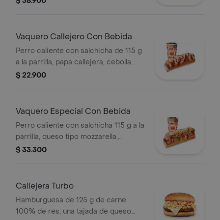
$ 38.900
de tomate y mostaza + papas
medianas + bebida pet
Vaquero Callejero Con Bebida
Perro caliente con salchicha de 115 g
a la parrilla, papa callejera, cebolla
picada, salsa blanca, salsa de tomate
$ 22.900
y mostaza en pan perro + bebida PET
Vaquero Especial Con Bebida
Perro caliente con salchicha 115 g a la
parrilla, queso tipo mozzarella,
tocineta picada, papa callejera,
$ 33.300
cebolla picada, salsa blanca, salsa de
tomate y mostaza en pan perro +
bebida PET
Callejera Turbo
Hamburguesa de 125 g de carne
100% de res, una tajada de queso