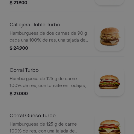
tipo mozzarella, papas callejera, salsa
$ 21.900
blanca, salsa de tomate y mostaza en
pan ajonjolí
Callejera Doble Turbo
Hamburguesa de dos carnes de 90 g
cada una 100% de res, una tajada de
queso tipo mozzarella, papas
$ 24.900
callejera, salsa blanca, salsa de
tomate y mostaza en pan ajonjolí
Corral Turbo
Hamburguesa de 125 g de carne
100% de res, con tomate en rodajas,
cebolla en rodajas, lechuga, salsa
$ 27.000
blanca, salsa de tomate y mostaza en
pan ajonjolí
Corral Queso Turbo
Hamburguesa de 125 g de carne
100% de res, con una tajada de