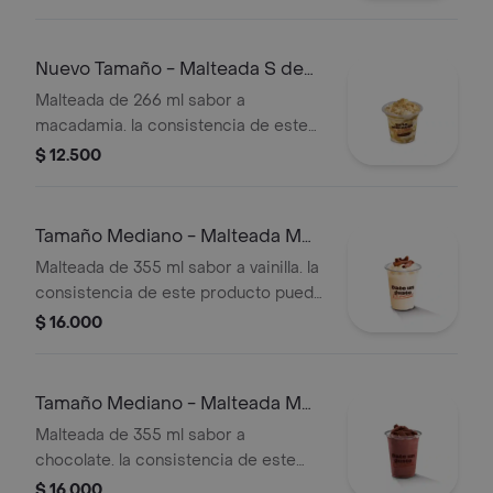
Nuevo Tamaño - Malteada S de
Macadamia
Malteada de 266 ml sabor a
macadamia. la consistencia de este
producto puede variar debido al
$ 12.500
tiempo de entrega.
Tamaño Mediano - Malteada M
De Vainilla
Malteada de 355 ml sabor a vainilla. la
consistencia de este producto puede
variar debido al tiempo de entrega.
$ 16.000
Tamaño Mediano - Malteada M
De Chocolate
Malteada de 355 ml sabor a
chocolate. la consistencia de este
producto puede variar debido al
$ 16.000