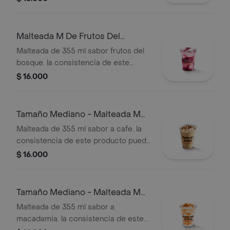
tiempo de entrega.
Malteada M De Frutos Del
Bosque
Malteada de 355 ml sabor frutos del
bosque. la consistencia de este
producto puede variar debido al
$ 16.000
tiempo de entrega.
Tamaño Mediano - Malteada M
De Café
Malteada de 355 ml sabor a cafe. la
consistencia de este producto puede
variar debido al tiempo de entrega
$ 16.000
Tamaño Mediano - Malteada M
De Macadamia
Malteada de 355 ml sabor a
macadamia. la consistencia de este