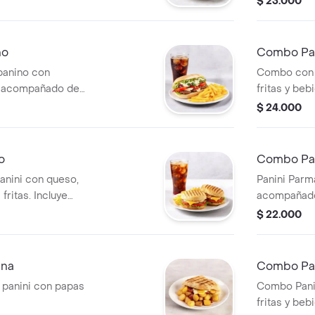
$ 23.000
no
Combo Pan
panino con
Combo con 
a, acompañado de
fritas y bebi
legir.
vegetales f
$ 24.000
o
Combo Pa
anini con queso,
Panini Parm
fritas. Incluye
acompañado 
elección.
$ 22.000
ana
Combo Pa
panini con papas
Combo Panin
fritas y bebi