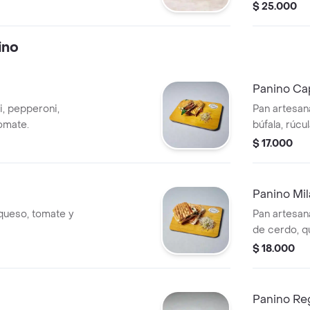
$ 25.000
ino
Panino Ca
i, pepperoni,
Pan artesan
tomate.
búfala, rúcu
$ 17.000
Panino Mi
 queso, tomate y
Pan artesan
de cerdo, q
Perfecto par
$ 18.000
momento.
Panino Re