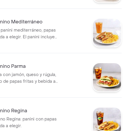
ino Mediterráneo
panini mediterráneo, papas
da a elegir. El panini incluye
rescos y queso.
nino Parma
a con jamón, queso y rúgula,
de papas fritas y bebida a
nino Regina
o Regina: panini con papas
da a elegir.