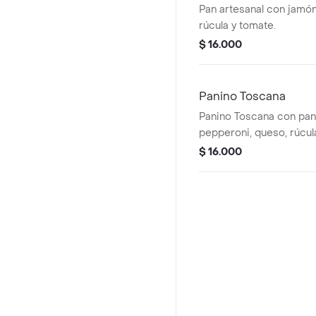
Pan artesanal con jamó
rúcula y tomate.
$ 16.000
Panino Toscana
Panino Toscana con pan 
pepperoni, queso, rúcula
para disfrutar como plat
$ 16.000