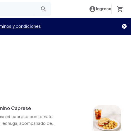
Ingreso
minos y condiciones
nino Caprese
anini caprese con tomate,
y lechuga, acompañado de
da a elegir.