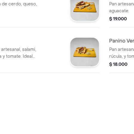
n de cerdo, queso,
Pan artesana
aguacate.
$ 19.000
Panino Ve
artesanal, salami,
Pan artesan
 y tomate. Ideal
rúcula, y to
o principal.
$ 18.000