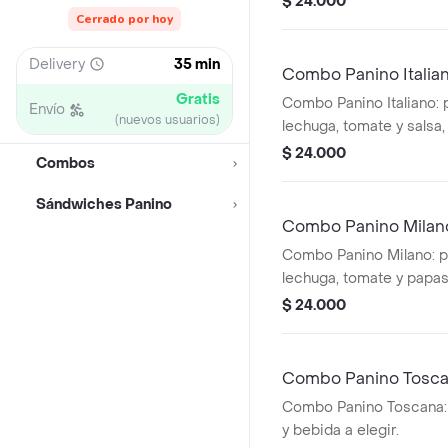
$ 24.000
Cerrado por hoy
Delivery
35 min
Combo Panino Italia
Gratis
Combo Panino Italiano: 
Envío
(nuevos usuarios)
lechuga, tomate y sals
papas fritas y bebida a e
$ 24.000
Combos
Sándwiches Panino
Combo Panino Milan
Combo Panino Milano: p
lechuga, tomate y papas 
bebida a elegir.
$ 24.000
Combo Panino Tosc
Combo Panino Toscana: 
y bebida a elegir.