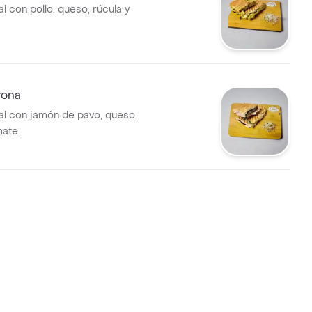
l con pollo, queso, rúcula y
rona
al con jamón de pavo, queso,
mate.