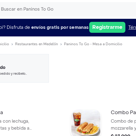
Registrarme
pi?
Disfruta de
envíos gratis por semanas
Tér
icilio
Restaurantes en Medellín
Paninos To Go - Mesa a Domicilio
ido
pedido y recíbelo
na
Combo Pa
 con lechuga,
Combo de p
itas y bebida a
mozzarella 
papas y bebi