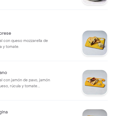
prese
al con queso mozzarella de
la y tomate.
lano
al con jamón de pavo, jamón
ueso, rúcula y tomate.
a disfrutar en cualquier
gina