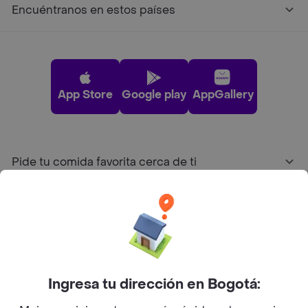
Encuéntranos en estos países
App Store
Google play
AppGallery
Pide tu comida favorita cerca de ti
Categorías
Únete a Rappi
Ingresa tu dirección en Bogotá:
Sobre Rappi