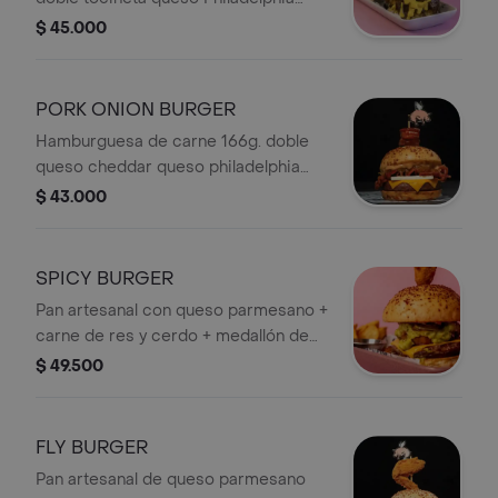
salsa chipotle bbq pigasus pan
$ 45.000
bañado en salsa de queso en el tope
un queso Philadelphia envuelto en
tocineta + Papas.
PORK ONION BURGER
Hamburguesa de carne 166g. doble
queso cheddar queso philadelphia
doble tocineta cebolla caramelizada
$ 43.000
bbq y chipotle en la corona un
chicharrón wings + Papas.
SPICY BURGER
Pan artesanal con queso parmesano +
carne de res y cerdo + medallón de
cañón de cerdo asado en mantequilla
$ 49.500
de romero y reducción de vino
rosado + queso cheddar + guacamole
+ rodajas de jalapeño + salsa chipotle
FLY BURGER
y alioli de ajo. coronada con un
Pan artesanal de queso parmesano
jalapeño relleno de queso cheddar +