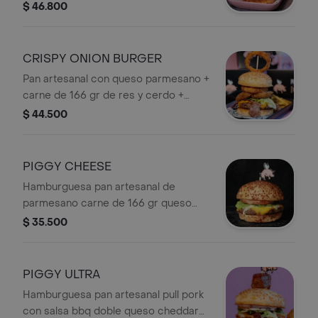
trozos de pechuga apanda+ queso
$ 46.800
papialpa con reducción de vino y
rodaja de piña + Papas
CRISPY ONION BURGER
Pan artesanal con queso parmesano +
carne de 166 gr de res y cerdo +
queso cheddar + doble tocineta +
$ 44.500
cogollo europeo + 3 aros de cebolla
crocante bañados en reducción
balsámica y queso parmessano grana
PIGGY CHEESE
padano + Papas.
Hamburguesa pan artesanal de
parmesano carne de 166 gr queso
cheddar cogollo europeo tomate
$ 35.500
nuestra salsas ajo y chipotle viene
acompañada + Papas.
PIGGY ULTRA
Hamburguesa pan artesanal pull pork
con salsa bbq doble queso cheddar