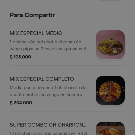
alioli de ajo.
Para Compartir
MIX ESPECIAL MEDIO
1 chicharrón del chef 6 chicharrón
wings pigasus 2 mazorcas pigasus 3
arepitas con chicharrón 5 quesos
$ 105.000
papialpa 1 papa casco 1 papa
francesa
MIX ESPECIAL COMPLETO
Media punta de anca 1 chicharrón del
chef6 chicharrón wings en nuestra
salsa 6 chicharrón wings originales 2
$ 204.000
papas casco 2 papas a la francesa 4
arepas 4 mazorcas 5 queso papialpa.
SUPER COMBO CHICHARRÓN
WINGS X12
12 chicharrón wings bañadas en BBQ