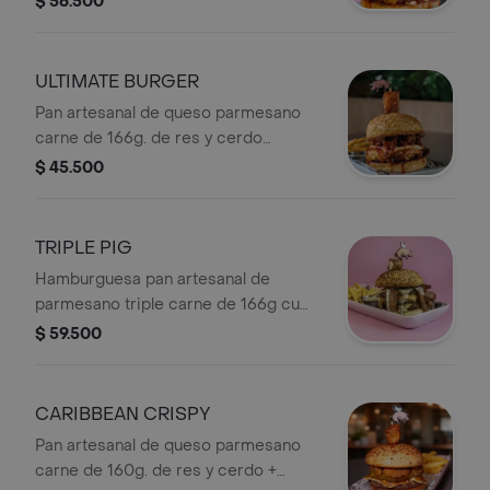
$ 56.500
bañados en salsa bbq queso
philadelphia de tope chicharrón wings
+ Papas.
ULTIMATE BURGER
Pan artesanal de queso parmesano
carne de 166g. de res y cerdo
chicharrón crujiente bañado en salsa
$ 45.500
de la casa queso cheddar queso
crema philadelphia cubo de
chicharrón
TRIPLE PIG
Hamburguesa pan artesanal de
parmesano triple carne de 166g cu
triple tocineta triple queso salsa de
$ 59.500
ajo de la casa en la parte de arriba un
philadelphia envuelto en tocineta +
Papas
CARIBBEAN CRISPY
Pan artesanal de queso parmesano
carne de 160g. de res y cerdo +