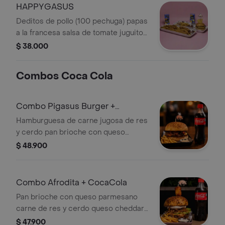
HAPPYGASUS
Deditos de pollo (100 pechuga) papas
a la francesa salsa de tomate juguito
en caja. Incluye pin.
$ 38.000
Combos Coca Cola
Combo Pigasus Burger +
CocaCola
Hamburguesa de carne jugosa de res
y cerdo pan brioche con queso
parmesano queso cheddar y el toque
$ 48.900
especial de nuestros crujientes
chicharrones bañados en salsa BBQ
de la casa + papas a elección y
Combo Afrodita + CocaCola
CocaCola.
Pan brioche con queso parmesano
carne de res y cerdo queso cheddar
gratinado mermelada de tocineta
$ 47.900