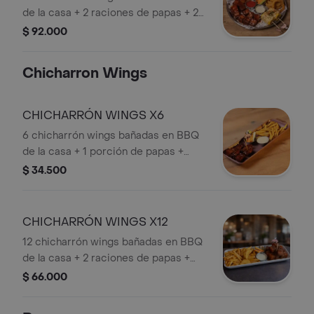
de la casa + 2 raciones de papas + 2
mazorcas + queso papialpa + salsa de
$ 92.000
queso azul + zanahoria y apio.
Chicharron Wings
CHICHARRÓN WINGS X6
6 chicharrón wings bañadas en BBQ
de la casa + 1 porción de papas +
zanahoria y apio + salsa de queso azul
$ 34.500
y alioli de ajo.
CHICHARRÓN WINGS X12
12 chicharrón wings bañadas en BBQ
de la casa + 2 raciones de papas +
zanahoria y apio + salsa de queso azul.
$ 66.000