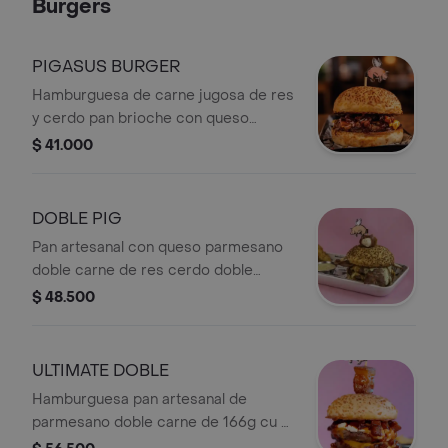
Burgers
PIGASUS BURGER
Hamburguesa de carne jugosa de res
y cerdo pan brioche con queso
parmesano queso cheddar y el toque
$ 41.000
especial de nuestros crujientes
chicharrones bañados en salsa bbq
de la casa.
DOBLE PIG
Pan artesanal con queso parmesano
doble carne de res cerdo doble
queso cheddar doble tocineta alioli
$ 48.500
de ajo corona de queso philadelphia
envuelto en tocineta + Papas.
ULTIMATE DOBLE
Hamburguesa pan artesanal de
parmesano doble carne de 166g cu 4
quesos cheddar chicharrones