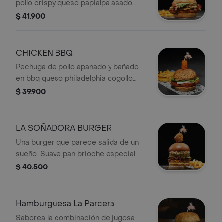
pollo crispy queso papialpa asado
Papas.
tomate asado albahaca tocineta
$ 41.900
crujiente alioli de ajo una chicken
wing con salsa a su elección + Papas.
CHICKEN BBQ
Pechuga de pollo apanado y bañado
en bbq queso philadelphia cogollo
europeo salsa chipotle en la corona
$ 39.900
un cubo de pollo apanado y bañado en
chile dulce + Papas.
LA SOÑADORA BURGER
Una burger que parece salida de un
sueño. Suave pan brioche especial
carne que guarda el mejor secreto
$ 40.500
del cerdo queso cheddar y nuestra
exclusiva salsa Chik a base de miel y
especias. Crujiente tocineta apanada
Hamburguesa La Parcera
y bañada en salsa BBQ cogollo
Saborea la combinación de jugosa