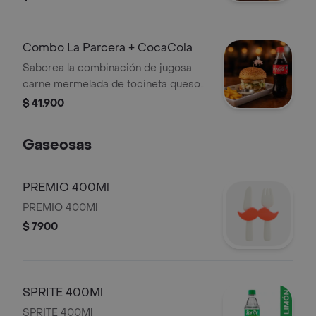
salsa Pink cogollo europeo cebollas
crispy dip Passion tocino. Coronada
con queso Paipa frito con salsa de
Combo La Parcera + CocaCola
chile dulce + papas a elección y
Saborea la combinación de jugosa
CocaCola.
carne mermelada de tocineta queso
cheddar cogollo europeo aros de
$ 41.900
cebolla y salsa de ajo + papas a
elección y CocaCola.
Gaseosas
PREMIO 400Ml
PREMIO 400Ml
$ 7900
SPRITE 400Ml
SPRITE 400Ml