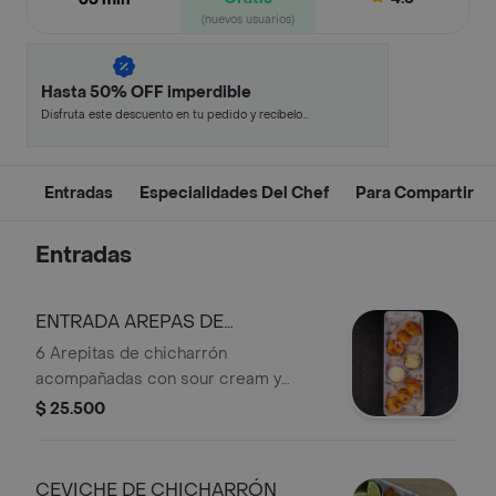
(nuevos usuarios)
Hasta 50% OFF imperdible
Disfruta este descuento en tu pedido y recíbelo
en minutos.
Entradas
Especialidades Del Chef
Para Compartir
Entradas
ENTRADA AREPAS DE
CHICHARRON X6 UNDS
6 Arepitas de chicharrón
acompañadas con sour cream y
queso blanco.
$ 25.500
CEVICHE DE CHICHARRÓN