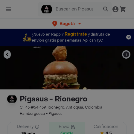
Bogotá
Regístrate
¿Nuevo en Rappi?
y disfruta de
envíos gratis por semanas
Aplican TyC
Pigasus - Rionegro
Cl. 43 #54-139, Rionegro, Antioquia, Colombia
Hamburguesa - Pigasus
Delivery
Envío
Calificación
Gratis
4.5
35 min