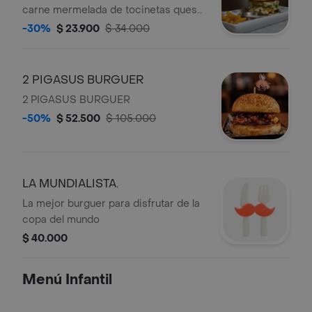
europeo deliciosa salsa de ajo aro de
carne mermelada de tocinetas queso
cebolla crocante dip de queso y
cheddar cogollo europeo aros de
-30%
$ 23.900
$ 34.000
tocineta y en la cima un cubo de pollo
cebolla y salsa de ajo
apanado bañado en salsa chik con un
toque de polvo de oro
2 PIGASUS BURGUER
2 PIGASUS BURGUER
-50%
$ 52.500
$ 105.000
LA MUNDIALISTA.
La mejor burguer para disfrutar de la
copa del mundo
$ 40.000
Menú Infantil