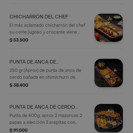
azul.
CHICHARRÓN DEL CHEF
El más aclamado chicharrón del chef
su corte jugoso y crocante viene
acompañado de dos arepitas con
$ 53.500
chicharrón y dos mazorcas al estilo
Pigasus
PUNTA DE ANCA DE
CERDOESPECIAL
250 gr.(Aprox) de punta de anca de
cerdo bañada en chimichurri de
uchuva. Acompañada de mix de
$ 38.400
lechugas tomate cherry croutons de
finas hierbas y reducción balsámica.
Acompañate a elección.
PUNTA DE ANCA DE CERDO
MEDIA
Punta de 600g. aprox 2 mazorcas 2
papas a elección 3 arepitas con
chicharrón chimichurri de uchuva
$ 91.000