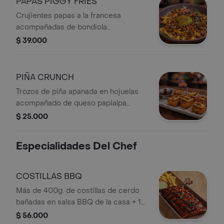
PAPAS PIGGY FRIES
Crujientes papas a la francesa
acompañadas de bondiola
desmechadapico de galloguacamole
$ 39.000
y bañadas con aderezo cheddar y
salsa bbq.
PIÑA CRUNCH
Trozos de piña apanada en hojuelas
acompañado de queso papialpa
asada y reducción de vino.
$ 25.000
Especialidades Del Chef
COSTILLAS BBQ
Más de 400g. de costillas de cerdo
bañadas en salsa BBQ de la casa + 1
ración de papas + salsa de queso
$ 56.000