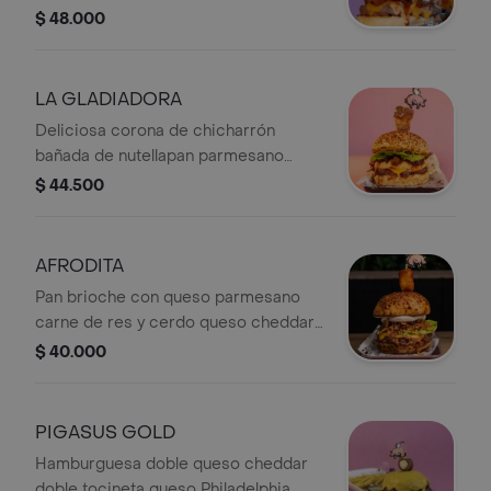
90 gr de nuestro chicharrones
$ 48.000
crocantes salsa de queso azul
cebollas crocantes alioli de ajo
chicharrón + Papas.
LA GLADIADORA
Deliciosa corona de chicharrón
bañada de nutellapan parmesano
carne de res y cerdo queso cheddar
$ 44.500
dip de philadelphia mostaza antigua y
cogollo + Papas.
AFRODITA
Pan brioche con queso parmesano
carne de res y cerdo queso cheddar
gratinado mermelada de tocineta
$ 40.000
salsa pink cogollo europeo cebollas
Crispy dip passion tocino. Coronada
con queso papialpa frito con salsa de
PIGASUS GOLD
chile dulce. Acompañante a elección.
Hamburguesa doble queso cheddar
doble tocineta queso Philadelphia