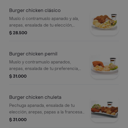
Burger chicken clásico
Muslo ó contramuslo apanado y ala,
arepas, ensalada de tu elección,
papas a la francesa ó yuquita frita y
$ 28.500
gaseosa de tu gusto
Burger chicken pernil
Muslo y contramuslo apanados,
arepas, ensalada de tu preferencia,
papas a la francesa ó yuquita frita y
$ 31.000
gaseosa a tu elección
Burger chicken chuleta
Pechuga apanada, ensalada de tu
elección, arepas, papas a la francesa
ó yuquita frita y gaseosa de tu gusto
$ 31.000