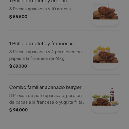
1 Pollo completo y arepas
8 Presas apanadas y 10 arepas
$ 55.500
1 Pollo completo y francesas
8 Presas apanadas y 4 porciones de
papas a la francesa de 60 gr
$ 69.000
Combo familiar apanado burger
chicken
8 Presas de pollo apanadas, porción
de papas a la francesa ó yuquita frita,
2 ensaladas de tu gusto y gaseosa de
$ 94.000
1,5 lts de tu elección