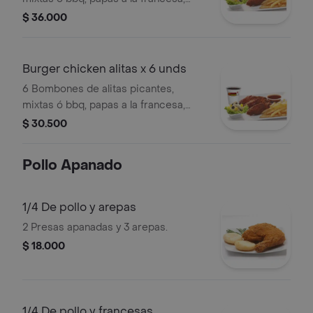
ensalada a tu gusto y gaseosa de tu
$ 36.000
preferencia
Burger chicken alitas x 6 unds
6 Bombones de alitas picantes,
mixtas ó bbq, papas a la francesa,
ensalada a tu gusto y gaseosa de tu
$ 30.500
preferencia
Pollo Apanado
1/4 De pollo y arepas
2 Presas apanadas y 3 arepas.
$ 18.000
1/4 De pollo y francesas