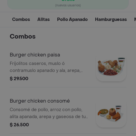
(nuevos usuarios)
Combos
Alitas
Pollo Apanado
Hamburguesas
Combos
Burger chicken paisa
Fríjolitos caseros, muslo ó
contramuslo apanado y ala, arepa,
arroz blanco, ensalada de tu
$ 29.500
preferencia y gaseosa de tu gusto
Burger chicken consomé
Consomé de pollo, arroz con pollo,
alita apanada, arepa y gaseosa de tu
preferencia
$ 26.500