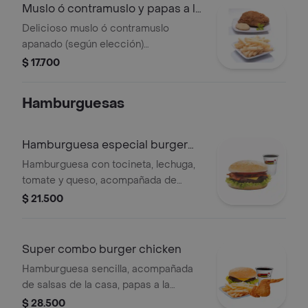
Muslo ó contramuslo y papas a la
frances
Delicioso muslo ó contramuslo
apanado (según elección)
acompañado de un exquisito sabor
$ 17.700
de salsa, elige según tú gusto + papas
a la francesa de 100 gr
Hamburguesas
Hamburguesa especial burger
chicken
Hamburguesa con tocineta, lechuga,
tomate y queso, acompañada de
gaseosa 250 ml a elegir.
$ 21.500
Super combo burger chicken
Hamburguesa sencilla, acompañada
de salsas de la casa, papas a la
francesa, ala y gaseosa 250 ml de tu
$ 28.500