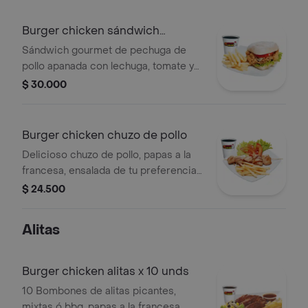
Burger chicken sándwich
gourmet
Sándwich gourmet de pechuga de
pollo apanada con lechuga, tomate y
queso. Incluye papas a la francesa y
$ 30.000
gaseosa a elección.
Burger chicken chuzo de pollo
Delicioso chuzo de pollo, papas a la
francesa, ensalada de tu preferencia
y gaseosa de 250 ml de tu gusto
$ 24.500
Alitas
Burger chicken alitas x 10 unds
10 Bombones de alitas picantes,
mixtas ó bbq, papas a la francesa,