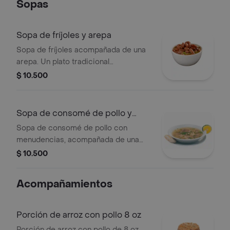
Sopas
Sopa de fríjoles y arepa
Sopa de fríjoles acompañada de una
arepa. Un plato tradicional
colombiano.
$ 10.500
Sopa de consomé de pollo y
arepa
Sopa de consomé de pollo con
menudencias, acompañada de una
arepa.
$ 10.500
Acompañamientos
Porción de arroz con pollo 8 oz
Porción de arroz con pollo de 8 oz,