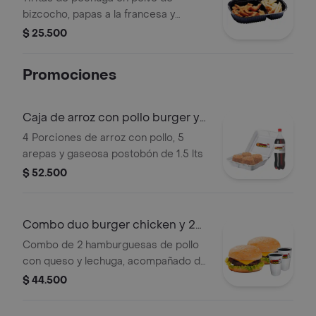
bizcocho, papas a la francesa y
gaseosa de 250 ml de tu elección
$ 25.500
Promociones
Caja de arroz con pollo burger y
gaseosa
4 Porciones de arroz con pollo, 5
arepas y gaseosa postobón de 1.5 lts
$ 52.500
Combo duo burger chicken y 2
gaseosas
Combo de 2 hamburguesas de pollo
con queso y lechuga, acompañado de
2 gaseosas de 250 ml.
$ 44.500