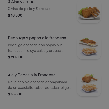
3 Alas y arepas
3 Alas de pollo y 3 arepas
$ 18.500
Pechuga y papas a la francesa
Pechuga apanada con papas a la
francesa. Incluye salsa y arepas
pequeñas.
$ 20.500
Ala y Papas a la Francesa
Delicioso ala apanada acompañada
de un exquisito sabor de salsa, elige
según tú gusto y papas a la francesa
$ 15.500
de 100 gr