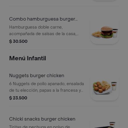
gusto
Combo hamburguesa burger
chicken
Hamburguesa doble carne,
acompañada de salsas de la casa,
papas a la francesa y gaseosa de 250
$ 30.500
ml de tu gusto
Menú Infantil
Nuggets burger chicken
6 Nuggets de pollo apanado, ensalada
de tu elección, papas a la francesa y
gaseosa de 250 ml de tu gusto
$ 23.500
Chicki snacks burger chicken
Tiritas de pechuga en polvo de