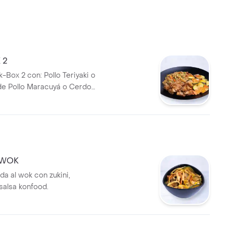
 2
-Box 2 con: Pollo Teriyaki o
e Pollo Maracuyá o Cerdo
+ Dos Acompañamientos
ferentes
 WOK
da al wok con zukini,
salsa konfood.