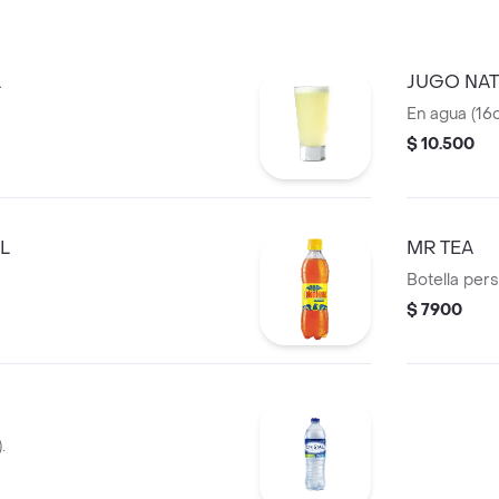
L
JUGO NA
En agua (16o
$ 10.500
L
MR TEA
Botella pers
$ 7900
.