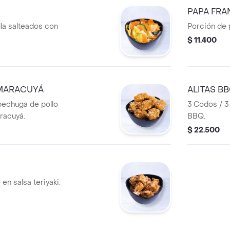
PAPA FRA
lla salteados con
Porción de 
$ 11.400
MARACUYÁ
ALITAS B
pechuga de pollo
3 Codos / 3
racuyá.
BBQ.
$ 22.500
en salsa teriyaki.