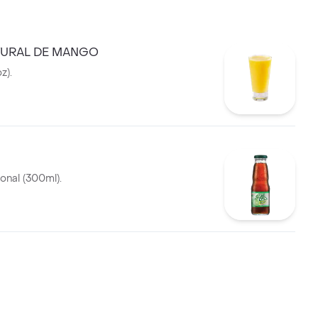
TURAL DE MANGO
z).
onal (300ml).