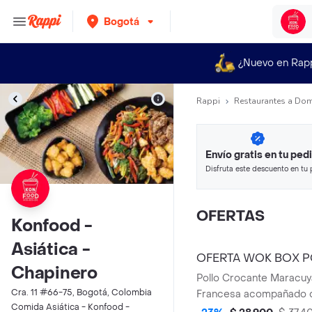
Bogotá
¿Nuevo en Rap
Rappi
Restaurantes a Dom
Envío gratis en tu ped
Disfruta este descuento en tu 
en minutos.
OFERTAS
Konfood -
Asiática -
OFERTA WOK BOX 
Chapinero
MARACUYA
Pollo Crocante Maracuy
Cra. 11 #66-75, Bogotá, Colombia
Francesa acompañado d
Comida Asiática - Konfood -
personal en botella.