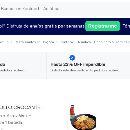
Registrarme
pi?
Disfruta de
envíos gratis por semanas
Tér
icilio
Restaurantes en Bogotá
Konfood - Asiática - Chapinero a Domicili
ido
Hasta 22% OFF imperdible
pedido y recíbelo
Disfruta este descuento en tu pedido y recíbelo
en minutos.
POLLO CROCANTE
a + Arroz Wok +
e 1 bebida