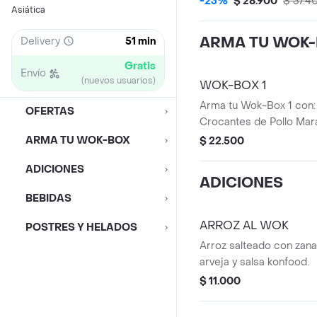
-23%
$ 28.900
$ 37.4
Asiática
ARMA TU WOK
Delivery
51 min
Gratis
Envío
(nuevos usuarios)
WOK-BOX 1
Arma tu Wok-Box 1 con: 
OFERTAS
Crocantes de Pollo Mar
Agridulce + 1 Acompañ
ARMA TU WOK-BOX
$ 22.500
ADICIONES
ADICIONES
BEBIDAS
ARROZ AL WOK
POSTRES Y HELADOS
Arroz salteado con zanah
arveja y salsa konfood.
$ 11.000