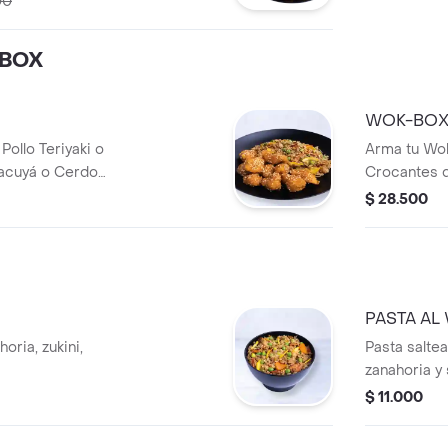
00
-BOX
WOK-BOX
Pollo Teriyaki o
Arma tu Wok
acuyá o Cerdo
Crocantes d
amiento
Agridulce 
$ 28.500
iguales o di
PASTA AL
oria, zukini,
Pasta saltea
zanahoria y 
$ 11.000