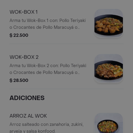
WOK-BOX 1
Arma tu Wok-Box 1 con: Pollo Teriyaki
o Crocantes de Pollo Maracuyá o
Cerdo Agridulce + 1 Acompañamiento
$ 22.500
WOK-BOX 2
Arma tu Wok-Box 2 con: Pollo Teriyaki
o Crocantes de Pollo Maracuyá o
Cerdo Agridulce + Dos
$ 28.500
Acompañamientos iguales o
diferentes
ADICIONES
ARROZ AL WOK
Arroz salteado con zanahoria, zukini,
arveja y salsa konfood.