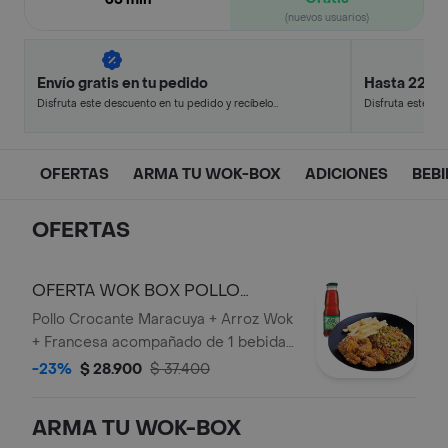
(nuevos usuarios)
Envío gratis en tu pedido
Hasta 22% 
Disfruta este descuento en tu pedido y recíbelo
Disfruta este de
en minutos.
en minutos.
OFERTAS
ARMA TU WOK-BOX
ADICIONES
BEB
OFERTAS
OFERTA WOK BOX POLLO
CROCANTE MARACUYA
Pollo Crocante Maracuya + Arroz Wok
+ Francesa acompañado de 1 bebida
personal en botella.
-23%
$ 28.900
$ 37.400
ARMA TU WOK-BOX