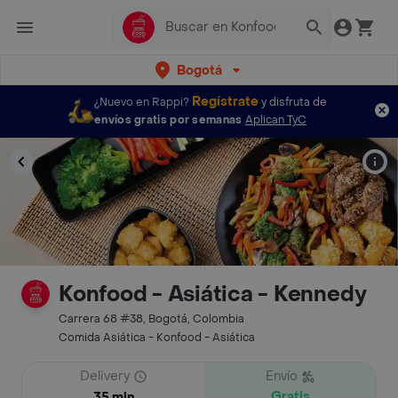
Bogotá
Regístrate
¿Nuevo en Rappi?
y disfruta de
envíos gratis por semanas
Aplican TyC
Konfood - Asiática - Kennedy
Carrera 68 #38, Bogotá, Colombia
Comida Asiática - Konfood - Asiática
Delivery
Envío
Gratis
35 min