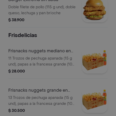
Doble filete de pollo (115 g und), doble
queso, lechuga y pan brioche
$ 38.900
Frisdelicias
Frisnacks nuggets mediano en
caja
11 Trozos de pechuga apanada (15 g
und), papas a la francesa grande (100
g), gaseosa (400 ml)
$ 28.000
Frisnacks nuggets grande en
caja
13 Trozos de pechuga apanada (15 g
und), papas a la francesa grande (100
g), gaseosa (400 ml)
$ 30.500