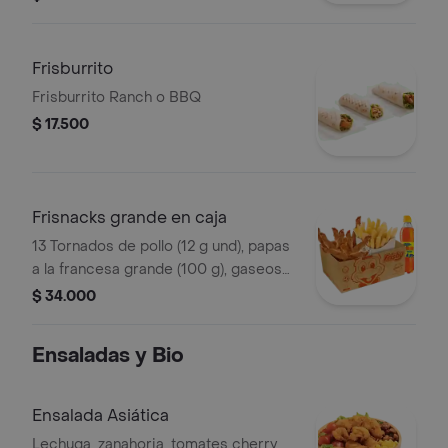
grande (100 g)
Frisburrito
Frisburrito Ranch o BBQ
$ 17.500
Frisnacks grande en caja
13 Tornados de pollo (12 g und), papas
a la francesa grande (100 g), gaseosa
(470 ml)
$ 34.000
Ensaladas y Bio
Ensalada Asiática
Lechuga, zanahoria, tomates cherry,