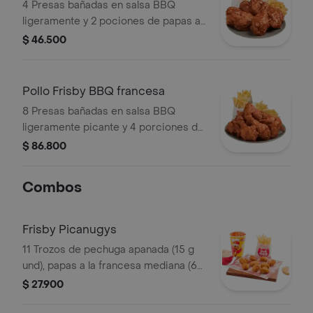
4 Presas bañadas en salsa BBQ
ligeramente y 2 pociones de papas a
la francesa mediana (60 g und)
$ 46.500
Pollo Frisby BBQ francesa
8 Presas bañadas en salsa BBQ
ligeramente picante y 4 porciones de
papas a la francesa mediana (60 g
$ 86.800
und)
Combos
Frisby Picanugys
11 Trozos de pechuga apanada (15 g
und), papas a la francesa mediana (60
g), ensalada de repollo personal (145
$ 27.900
g) y gaseosa (325 ml)