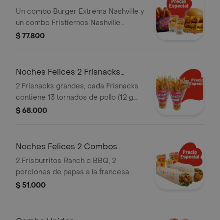
Un combo Burger Extrema Nashville y
un combo Fristiernos Nashville
(imagen de producto corresponde a
$ 77.800
producto agrandado)
Noches Felices 2 Frisnacks
grandes en ca
2 Frisnacks grandes, cada Frisnacks
contiene 13 tornados de pollo (12 g
und), papas a la francesa grande (100
$ 68.000
g )y gaseosa (470 ml)
Noches Felices 2 Combos
Frisburritos
2 Frisburritos Ranch o BBQ, 2
porciones de papas a la francesa
mediana (60 g und) y 2 gaseosas (325
$ 51.000
ml)