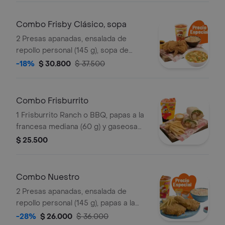
Combo Frisby Clásico, sopa
2 Presas apanadas, ensalada de
repollo personal (145 g), sopa de
verduras, ajiaquillo o consomé (350 g)
-18%
$ 30.800
$ 37.500
y gaseosa (325 ml)
Combo Frisburrito
1 Frisburrito Ranch o BBQ, papas a la
francesa mediana (60 g) y gaseosa
(325 ml)
$ 25.500
Combo Nuestro
2 Presas apanadas, ensalada de
repollo personal (145 g), papas a la
francesa mediana (60 g) y gaseosa
-28%
$ 26.000
$ 36.000