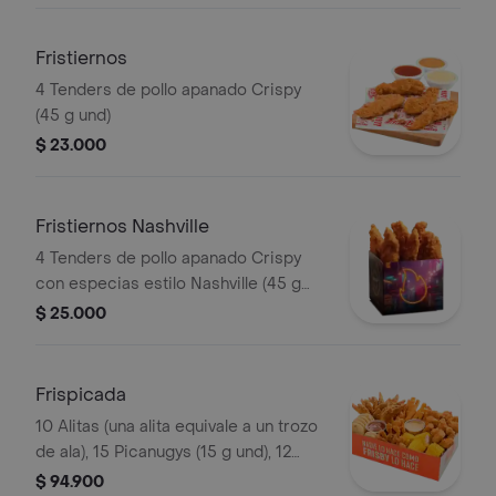
Fristiernos
4 Tenders de pollo apanado Crispy
(45 g und)
$ 23.000
Fristiernos Nashville
4 Tenders de pollo apanado Crispy
con especias estilo Nashville (45 g
und), sirope de miel picante. Imagen
$ 25.000
de producto corresponde a producto
agrandado
Frispicada
10 Alitas (una alita equivale a un trozo
de ala), 15 Picanugys (15 g und), 12
tornados de pollo (12 g und), 15
$ 94.900