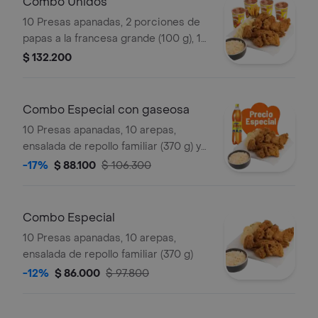
Combo Unidos
10 Presas apanadas, 2 porciones de
papas a la francesa grande (100 g), 1
porción de yuca stick (10 und),
$ 132.200
ensalada de repollo familiar (370 g) y
gaseosa (1.5 litros)
Combo Especial con gaseosa
10 Presas apanadas, 10 arepas,
ensalada de repollo familiar (370 g) y
gaseosa (1.5 litros)
-17%
$ 88.100
$ 106.300
Combo Especial
10 Presas apanadas, 10 arepas,
ensalada de repollo familiar (370 g)
-12%
$ 86.000
$ 97.800