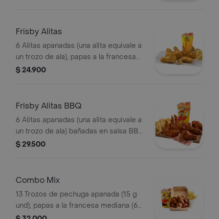
repollo personal (145 g) y gaseosa
(325 ml)
Frisby Alitas
6 Alitas apanadas (una alita equivale a
un trozo de ala), papas a la francesa
mediana (60 g) y gaseosa (325 ml)
$ 24.900
Frisby Alitas BBQ
6 Alitas apanadas (una alita equivale a
un trozo de ala) bañadas en salsa BBQ
ligeramente picante , papas a la
$ 29.500
francesa mediana (60 g) y gaseosa
(325 ml)
Combo Mix
13 Trozos de pechuga apanada (15 g
und), papas a la francesa mediana (60
g) y gaseosa (325 ml)
$ 32.000