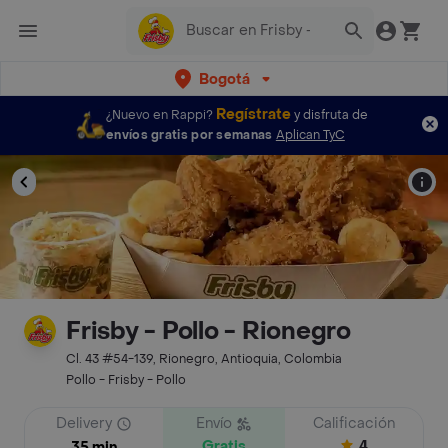
Bogotá
Regístrate
¿Nuevo en Rappi?
y disfruta de
envíos gratis por semanas
Aplican TyC
Frisby - Pollo - Rionegro
Cl. 43 #54-139, Rionegro, Antioquia, Colombia
Pollo - Frisby - Pollo
Delivery
Envío
Calificación
Gratis
4
35 min