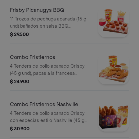
Frisby Picanugys BBQ
11 Trozos de pechuga apanada (15 g
und) bañados en salsa BBQ
ligeramente picante, papas a la
$ 29.500
francesa mediana (60 g), ensalada de
repollo personal (145 g) y gaseosa
(325 ml)
Combo Fristiernos
4 Tenders de pollo apanado Crispy
(45 g und), papas a la francesa
mediana (60 g) y gaseosa (325 ml)
$ 24.900
Combo Fristiernos Nashville
4 Tenders de pollo apanado Crispy
con especias estilo Nashville (45 g
und), sirope de miel picante, papas a
$ 30.900
la francesa mediana (60 g) y gaseosa