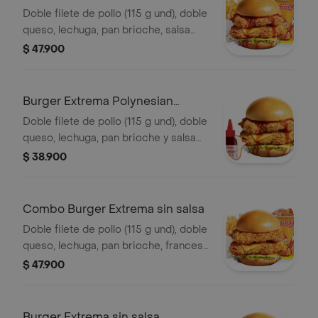
Polynesian Beach
Doble filete de pollo (115 g und), doble
queso, lechuga, pan brioche, salsa
Polynesian beach, francesa mediana
$ 47.900
(60g) y gaseosa (325 ml)
Burger Extrema Polynesian
Beach
Doble filete de pollo (115 g und), doble
queso, lechuga, pan brioche y salsa
Polynesian beach
$ 38.900
Combo Burger Extrema sin salsa
Doble filete de pollo (115 g und), doble
queso, lechuga, pan brioche, francesa
mediana (60 g) y gaseosa (325 ml)
$ 47.900
Burger Extrema sin salsa