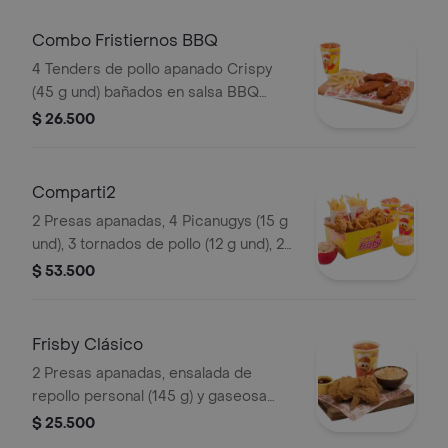
(325 ml). Imagen de producto corres
Combo Fristiernos BBQ
4 Tenders de pollo apanado Crispy
(45 g und) bañados en salsa BBQ
ligeramente picante, papas a la
$ 26.500
francesa mediana (60 g) y gaseosa
(325 ml)
Comparti2
2 Presas apanadas, 4 Picanugys (15 g
und), 3 tornados de pollo (12 g und), 2
porciones de papas francesas
$ 53.500
medianas (60 g und), 2 ensaladas de
repollo personal (145 g und) y 2 gaseo
Frisby Clásico
2 Presas apanadas, ensalada de
repollo personal (145 g) y gaseosa
(325 ml)
$ 25.500