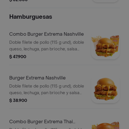
Hamburguesas
Combo Burger Extrema Nashville
Doble filete de pollo (115 g und), doble
queso, lechuga, pan brioche, salsa
picante estilo Nashville, francesa
$ 47.900
mediana (60 g) y gaseosa (325 ml)
Burger Extrema Nashville
Doble filete de pollo (115 g und), doble
queso, lechuga, pan brioche y salsa
picante estilo Nashville
$ 38.900
Combo Burger Extrema Thai