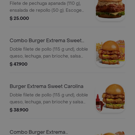
Filete de pechuga apanada (110 g),
ensalada de repollo (50 g). Escoge
entre salsa búfalo sriracha, BBQ, salsa
$ 25.000
Frisby o coreana
Combo Burger Extrema Sweet
Carolina
Doble filete de pollo (115 g und), doble
queso, lechuga, pan brioche, salsa
sweet Carolina,francesa mediana (60
$ 47.900
g) y gaseosa (325 ml)
Burger Extrema Sweet Carolina
Doble filete de pollo (115 g und), doble
queso, lechuga, pan brioche y salsa
sweet Carolina
$ 38.900
Combo Burger Extrema