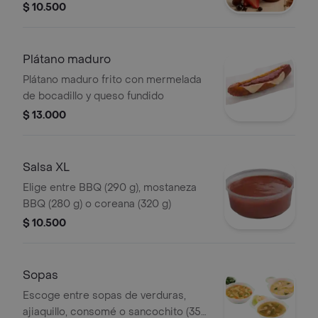
rojos (90 g), combinado de maracuyá
$ 10.500
(130 g) y tres leches arequipe (90 g)
Plátano maduro
Plátano maduro frito con mermelada
de bocadillo y queso fundido
$ 13.000
Salsa XL
Elige entre BBQ (290 g), mostaneza
BBQ (280 g) o coreana (320 g)
$ 10.500
Sopas
Escoge entre sopas de verduras,
ajiaquillo, consomé o sancochito (350