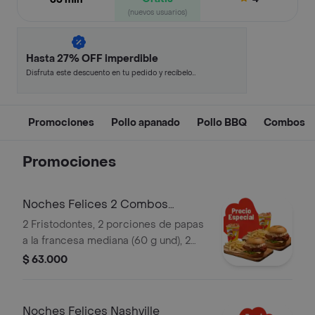
(nuevos usuarios)
Hasta 27% OFF imperdible
Disfruta este descuento en tu pedido y recíbelo
en minutos.
Promociones
Pollo apanado
Pollo BBQ
Combos
Promociones
Noches Felices 2 Combos
Fristodontes
2 Fristodontes, 2 porciones de papas
a la francesa mediana (60 g und), 2
gaseosas (325 ml und). Escoge entre
$ 63.000
búfalo Sriracha, BBQ, salsa Frisby o
coreana
Noches Felices Nashville