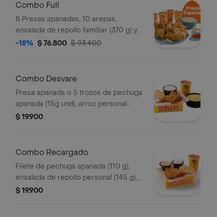
Combo Full
8 Presas apanadas, 10 arepas,
ensalada de repollo familiar (370 g) y
gaseosa (1.5 litros)
-18%
$ 76.800
$ 93.400
Combo Desvare
Presa apanada o 5 trozos de pechuga
apanada (15g und), arroz personal
(120g), 2 arepas fritas, sopa de
$ 19.900
verduras, ajiaquillo, consomé,
sancochito (350g) o frijol (190g) y
gaseosa (3
Combo Recargado
Filete de pechuga apanada (110 g),
ensalada de repollo personal (145 g),
porción de arroz personal (120 g),
$ 19.900
arepas (3 und) y gaseosa (325 ml).
Válido de lunes a viernes, no aplica