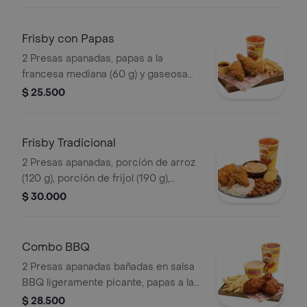
(325 ml)
Frisby con Papas
2 Presas apanadas, papas a la
francesa mediana (60 g) y gaseosa
(325 ml)
$ 25.500
Frisby Tradicional
2 Presas apanadas, porción de arroz
(120 g), porción de frijol (190 g),
ensalada de repollo personal (145 g), 2
$ 30.000
arepas y gaseosa (325 ml)
Combo BBQ
2 Presas apanadas bañadas en salsa
BBQ ligeramente picante, papas a la
francesa mediana (60 g), ensalada de
$ 28.500