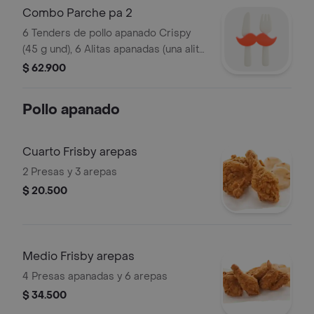
Combo Parche pa 2
6 Tenders de pollo apanado Crispy
(45 g und), 6 Alitas apanadas (una alita
equivale a un trozo de ala), 2
$ 62.900
porciones de papas a la francesa
mediana (60 g), 2 gaseosa (325 ml) y
Pollo apanado
sals
Cuarto Frisby arepas
2 Presas y 3 arepas
$ 20.500
Medio Frisby arepas
4 Presas apanadas y 6 arepas
$ 34.500