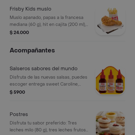
Frisby Kids muslo
Muslo apanado, papas a la francesa
mediana (60 g), hit en cajita (200 ml),
golosina y un divertido juguete
$ 24.000
Acompañantes
Salseros sabores del mundo
Disfruta de las nuevas salsas, puedes
escoger entrega sweet Caroline,
Polynesian beach o Thai ranch
$ 5900
Postres
Disfruta tu sabor preferido: Tres
leches milo (80 g), tres leches frutos