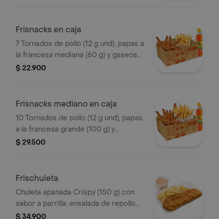
croquetas de yuca sticks, 5 trozos de
mazorca dulce, 8 arepas fritas
Frisnacks en caja
7 Tornados de pollo (12 g und), papas a
la francesa mediana (60 g) y gaseosa
(470 ml)
$ 22.900
Frisnacks mediano en caja
10 Tornados de pollo (12 g und), papas
a la francesa grande (100 g) y
gaseosa (470 ml)
$ 29.500
Frischuleta
Chuleta apanada Crispy (150 g) con
sabor a parrilla, ensalada de repollo
personal (145 g) y papas a la francesa
$ 34.900