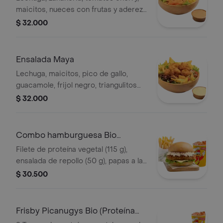
maicitos, nueces con frutas y aderezo
sésamo. Elige tu proteína entre
$ 32.000
nuggets de pollo (9 und, 15 g und),
filete asado (En trozos, 150 g) o nugg
Ensalada Maya
Lechuga, maicitos, pico de gallo,
guacamole, frijol negro, triangulitos
de maíz y aderezo mexicano. Elige tu
$ 32.000
proteína entre nuggets de pollo (9
und, 15 g und), filete asado (En tro
Combo hamburguesa Bio
(Proteína Vegetal)
Filete de proteína vegetal (115 g),
ensalada de repollo (50 g), papas a la
francesa mediana (60 g) y gaseosa
$ 30.500
(325 ml). Escoge entre salsa búfalo
Sriracha, BBQ o coreana
Frisby Picanugys Bio (Proteína