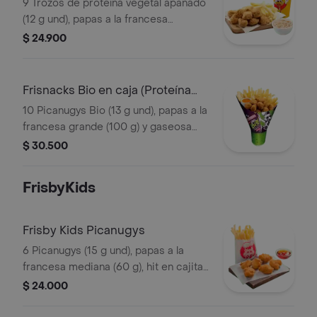
Vegetal)
9 Trozos de proteína vegetal apanado
(12 g und), papas a la francesa
mediana (60 g), ensalada de repollo
$ 24.900
personal (145 g) y gaseosa (325 ml)
Frisnacks Bio en caja (Proteína
Vegetal)
10 Picanugys Bio (13 g und), papas a la
francesa grande (100 g) y gaseosa
(470 ml)
$ 30.500
FrisbyKids
Frisby Kids Picanugys
6 Picanugys (15 g und), papas a la
francesa mediana (60 g), hit en cajita
(200 ml), golosina y un divertido
$ 24.000
juguete