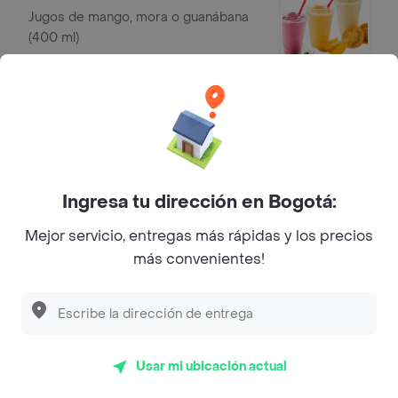
Jugos de mango, mora o guanábana
(400 ml)
$ 9900
Gaseosa 400 ml
Gaseosa (400 ml)
$ 5000
Ingresa tu dirección en Bogotá:
Mejor servicio, entregas más rápidas y los precios
Gaseosa 1.5 litros
más convenientes!
Gaseosa (1.5 litros)
$ 8500
Usar mi ubicación actual
Mr Tea 500 ml