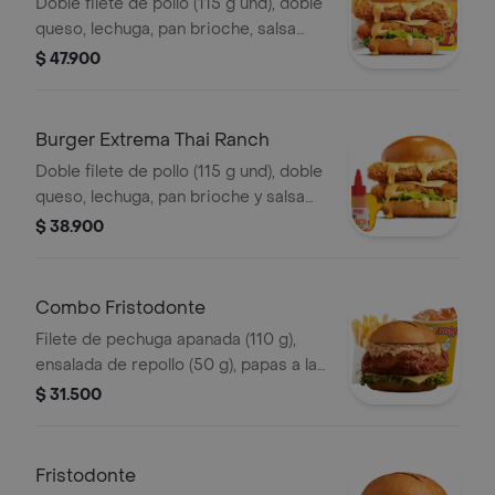
Ranch
Doble filete de pollo (115 g und), doble
queso, lechuga, pan brioche, salsa
Thai ranch, francesa mediana (60 g) y
$ 47.900
gaseosa (325 ml)
Burger Extrema Thai Ranch
Doble filete de pollo (115 g und), doble
queso, lechuga, pan brioche y salsa
Thai ranch
$ 38.900
Combo Fristodonte
Filete de pechuga apanada (110 g),
ensalada de repollo (50 g), papas a la
francesa mediana (60 g) y gaseosa
$ 31.500
(325 ml). Escoge entre salsa búfalo
Sriracha, BBQ, salsa Frisby o corean
Fristodonte