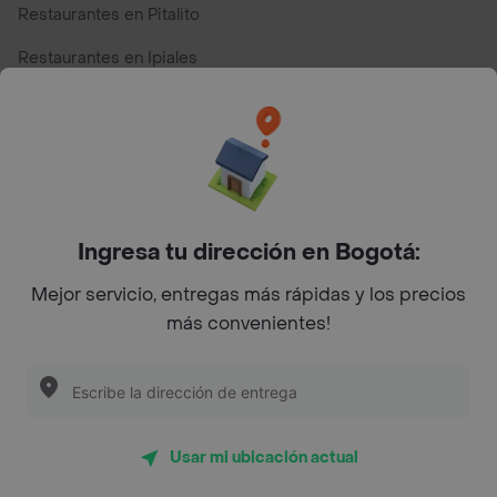
Restaurantes en Pitalito
Restaurantes en Ipiales
Restaurantes en San Andres
Restaurantes cerca de mi para pedir Comida a Domicilio -
Top Marcas y Cadenas de Restaurantes
Ingresa tu dirección en Bogotá:
Encuéntranos en estos países
Mejor servicio, entregas más rápidas y los precios
más convenientes!
App Store
Google play
AppGallery
Usar mi ubicación actual