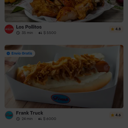
Los Pollitos
4.8
35 min
·
$ 5500
Envío Gratis
Frank Truck
4.6
24 min
·
$ 6000