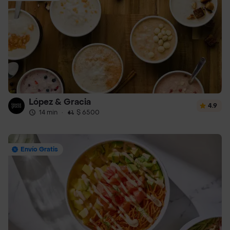
López & Gracia
4.9
14 min
·
$ 6500
Envío Gratis