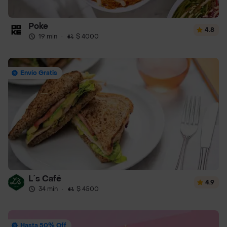
Poke
4.8
19 min
·
$ 4000
Envío Gratis
L´s Café
4.9
34 min
·
$ 4500
Hasta 50% Off