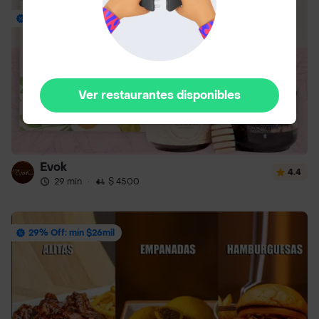
Envío Gratis
Ver restaurantes disponibles
Evok
4.4
29 min
·
$ 4500
29% Off: mín $26mil