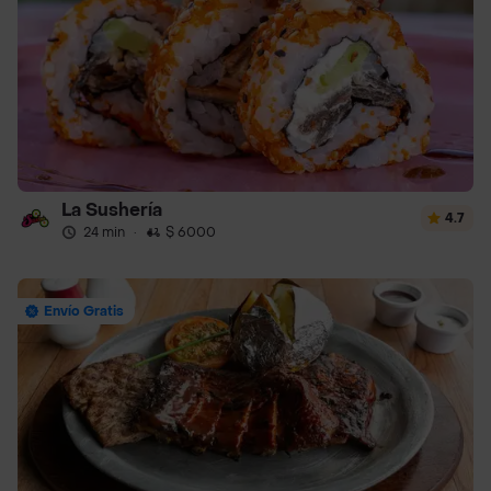
La Sushería
4.7
24 min
·
$ 6000
Envío Gratis