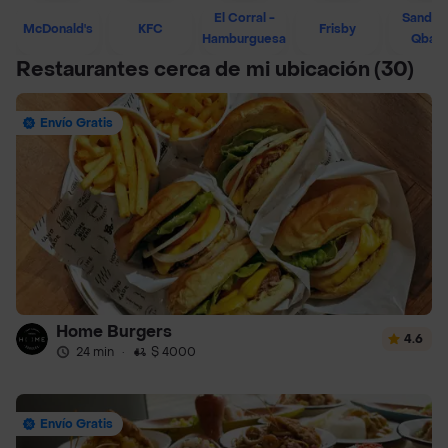
El Corral -
Sandwi
McDonald's
KFC
Frisby
Hamburguesa
Qban
Restaurantes cerca de mi ubicación
(30)
Envío Gratis
Home Burgers
4.6
24 min
·
$ 4000
Envío Gratis