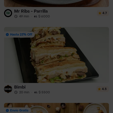
Mr Ribs - Parrilla
4.7
49 min
·
$ 6000
Hasta 23% Off
Bimbi
4.5
20 min
·
$ 5500
Envío Gratis