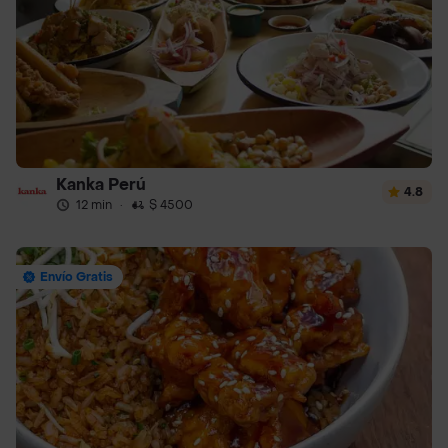
Kanka Perú
4.8
12 min
·
$ 4500
Envío Gratis