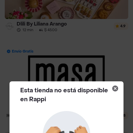
Dlili By Liliana Arango
4.9
12 min
·
$ 4500
Envío Gratis
Esta tienda no está disponible
en Rappi
Masa
4.8
24 min
·
$ 4000