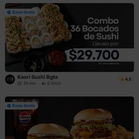
Envío Gratis
Kaori Sushi Bgta
4.5
39 min
·
$ 7000
Envío Gratis