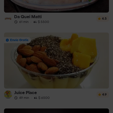
Da Quei Matti
4.5
61 min
·
$ 5500
Envío Gratis
Juice Place
4.9
49 min
·
$ 6500