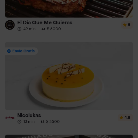
El Día Que Me Quieras
5
49 min
·
$ 6000
Envío Gratis
Nicolukas
4.8
13 min
·
$ 5500