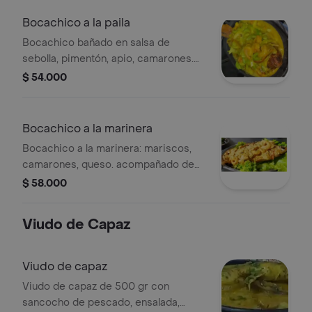
Bocachico a la paila
Bocachico bañado en salsa de
sebolla, pimentón, apio, camarones.
acompañado sancocho de pescado
$ 54.000
arroz blanco o coco, ensalada y
patacón .
Bocachico a la marinera
Bocachico a la marinera: mariscos,
camarones, queso. acompañado de
sancocho de pescado arroz blanco o
$ 58.000
arroz con coco, ensalada y patacón .
Viudo de Capaz
Viudo de capaz
Viudo de capaz de 500 gr con
sancocho de pescado, ensalada,