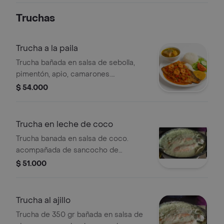
Truchas
Trucha a la paila
Trucha bañada en salsa de sebolla,
pimentón, apio, camarones.
acompañada de sancocho de
$ 54.000
pescado arroz blanco o coco
ensalada y patacón .
Trucha en leche de coco
Trucha banada en salsa de coco.
acompañada de sancocho de
pescado arroz blanco o arroz con
$ 51.000
coco, ensalada y patacón .
Trucha al ajillo
Trucha de 350 gr bañada en salsa de