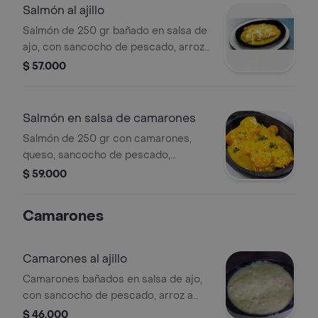
Salmón al ajillo
Salmón de 250 gr bañado en salsa de
ajo, con sancocho de pescado, arroz
a elección, patacón y ensalada.
$ 57.000
Salmón en salsa de camarones
Salmón de 250 gr con camarones,
queso, sancocho de pescado,
patacón, ensalada, arroz a elección.
$ 59.000
Camarones
Camarones al ajillo
Camarones bañados en salsa de ajo,
con sancocho de pescado, arroz a
elección, patacón y ensalada.
$ 46.000