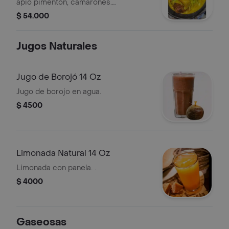
apio pimentón, camarones.
acompañada con sancocho de
$ 54.000
pescado arroz blanco o coco,
ensalada y patacón .
Jugos Naturales
Jugo de Borojó 14 Oz
Jugo de borojo en agua.
$ 4500
Limonada Natural 14 Oz
Limonada con panela. .
$ 4000
Gaseosas