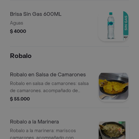
Brisa Sin Gas 600ML
Aguas
$ 4000
Robalo
Robalo en Salsa de Camarones
Robalo en salsa de camarones: salsa
de camarones. acompañado de
sancocho de pescado, arroz blanco o
$ 55.000
arroz con coco, ensalada y patacón .
Robalo a la Marinera
Robalo a la marinera: mariscos
camarones. acompañado con