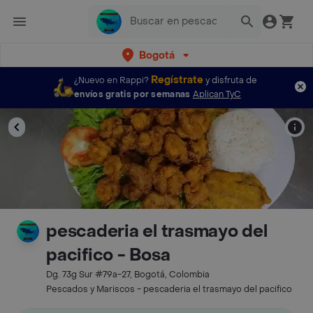
Bogotá
Regístrate
¿Nuevo en Rappi?
y disfruta de
envíos gratis por semanas
Aplican TyC
pescaderia el trasmayo del
pacifico - Bosa
Dg. 73g Sur #79a-27, Bogotá, Colombia
Pescados y Mariscos - pescaderia el trasmayo del pacifico