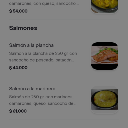
camarones, con queso, sancocho,
patacón, ensalada, arroz a elección.
$ 54.000
Salmones
Salmón a la plancha
Salmón a la plancha de 250 gr con
sancocho de pescado, patacón,
ensalada y arroz a elección.
$ 44.000
Salmón a la marinera
Salmón de 250 gr con mariscos,
camarones, queso, sancocho de
pescado, patacón, arroz a elección y
$ 61.000
ensalada.