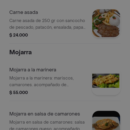
Carne asada
Carne asada de 250 gr con sancocho
de pescado, patacón, ensalada, papa
a la francesa y arroz a elección.
$ 24.000
Mojarra
Mojarra a la marinera
Mojarra a la marinera: mariscos,
camarones. acompañado de
sancocho de pescado arroz blanco o
$ 55.000
arroz con coco, ensalada y patacón .
Mojarra en salsa de camarones
Mojarra en salsa de camarones: salsa
de camarones,queso. acompañado