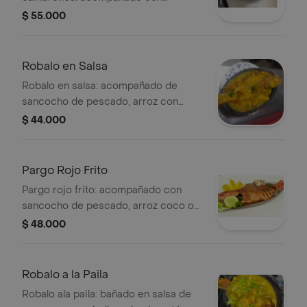
sancocho de pescado arroz blanco o
$ 55.000
arroz con coco, ensalada y patacón .
Robalo en Salsa
Robalo en salsa: acompañado de
sancocho de pescado, arroz con
coco o arroz blanco, en salada y
$ 44.000
patacon.
Pargo Rojo Frito
Pargo rojo frito: acompañado con
sancocho de pescado, arroz coco o
arroz blanco, patacon y ensalada .
$ 48.000
Robalo a la Paila
Robalo ala paila: bañado en salsa de