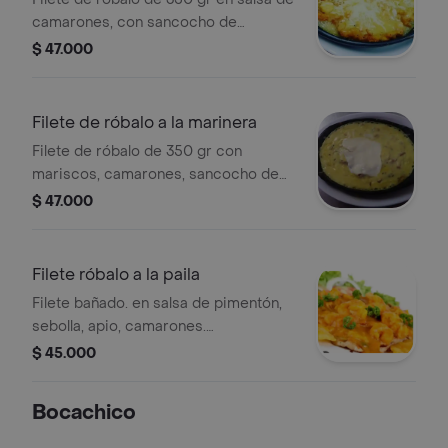
camarones, con sancocho de
pescado, arroz a elección, ensalada y
$ 47.000
patacón.
Filete de róbalo a la marinera
Filete de róbalo de 350 gr con
mariscos, camarones, sancocho de
pescado, ensalada, patacón y arroz a
$ 47.000
elección.
Filete róbalo a la paila
Filete bañado. en salsa de pimentón,
sebolla, apio, camarones.
acompañada de sancocho de
$ 45.000
pescado arroz blanco o coco,
ensalada y patacón .
Bocachico