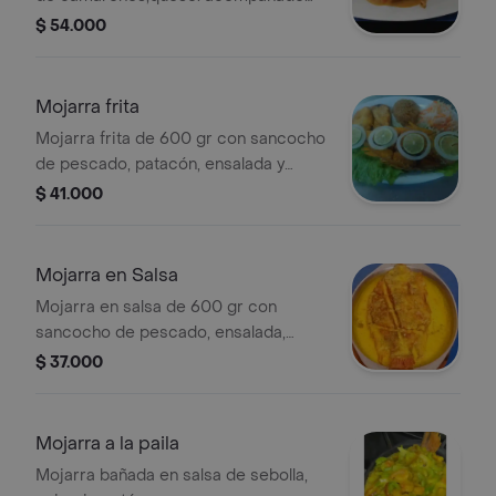
de sancocho de pescado arroz
$ 54.000
blanco o arroz con coco, ensalada y
patacón .
Mojarra frita
Mojarra frita de 600 gr con sancocho
de pescado, patacón, ensalada y
arroz a elección.
$ 41.000
Mojarra en Salsa
Mojarra en salsa de 600 gr con
sancocho de pescado, ensalada,
patacón y arroz a elección.
$ 37.000
Mojarra a la paila
Mojarra bañada en salsa de sebolla,