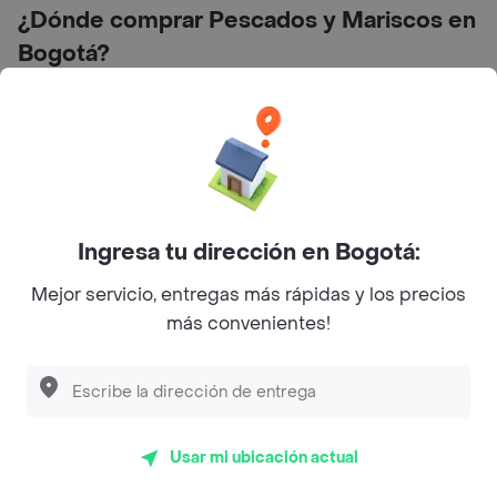
¿Dónde comprar Pescados y Mariscos en
Bogotá?
Ingresa tu dirección en Bogotá:
Mejor servicio, entregas más rápidas y los precios
Dg. 73g Sur #79a-27, Bogotá, Colombia
más convenientes!
Preguntas frecuentes
¿pescaderia el trasmayo del pacifico hace
entrega a domicilio?
Usar mi ubicación actual