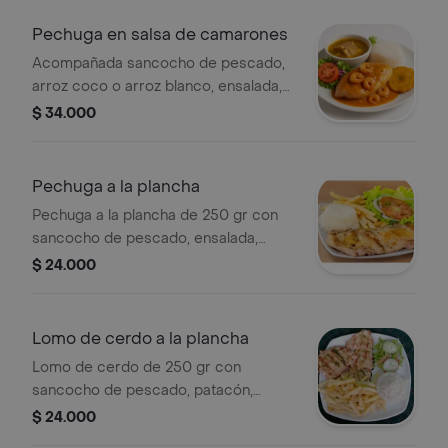
Pechuga en salsa de camarones
Acompañada sancocho de pescado,
arroz coco o arroz blanco, ensalada,
patacón .
$ 34.000
Pechuga a la plancha
Pechuga a la plancha de 250 gr con
sancocho de pescado, ensalada,
patacón, papa a la francesa y arroz a
$ 24.000
elección
Lomo de cerdo a la plancha
Lomo de cerdo de 250 gr con
sancocho de pescado, patacón,
ensalada, papa a la francesa y arroz a
$ 24.000
elección.