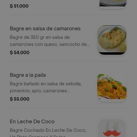
patacón, ensalada y arroz a elección.
$ 51.000
Bagre en salsa de camarones
Bagre de 350 gr en salsa de
camarones con queso, sancocho de
pescado, patacón, ensalada y arroz a
$ 54.000
elección.
Bagre a la paila
Bagre bañado en salsa de sebolla,
pimentón, apio, camarones.
acompañado de sancocho de
$ 55.000
pescado arroz blanco o coco
ensalada y patacón .
En Leche De Coco
Bagre Cocinado En Leche De Coco,