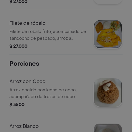
elección, patacón y ensalada.
$ 27.000
Filete de róbalo
Filete de róbalo frito, acompañado de
sancocho de pescado, arroz a
elección, patacón y ensalada.
$ 27.000
Porciones
Arroz con Coco
Arroz cocido con leche de coco,
acompañado de trozos de coco
fresco.
$ 3500
Arroz Blanco