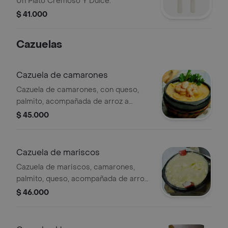
Un Plato Cremoso Y Dulce.
$ 41.000
Cazuelas
Cazuela de camarones
Cazuela de camarones, con queso,
palmito, acompañada de arroz a
elección y patacón.
$ 45.000
Cazuela de mariscos
Cazuela de mariscos, camarones,
palmito, queso, acompañada de arroz
a elección y patacón.
$ 46.000