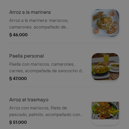
Arroz a la marinera
Arroz a la marinera: mariscos,
camarones. acompañado de
sancocho de pescado y patacón.
$ 46.000
Paella personal
Paella con mariscos, camarones,
carnes, acompañada de sancocho de
pescado y patacón.
$ 47.000
Arroz el trasmayo
Arroz con mariscos, filete de
pescado, palmito. acompañado con
arroz blanco o arroz coco, ensalada,
$ 51.000
patacón.