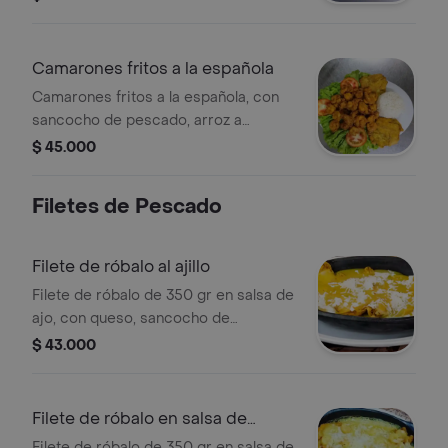
Camarones fritos a la española
Camarones fritos a la española, con
sancocho de pescado, arroz a
elección, patacón y ensalada .
$ 45.000
Filetes de Pescado
Filete de róbalo al ajillo
Filete de róbalo de 350 gr en salsa de
ajo, con queso, sancocho de
pescado, patacón, ensalada y arroz a
$ 43.000
elección.
Filete de róbalo en salsa de
camarones
Filete de róbalo de 350 gr en salsa de