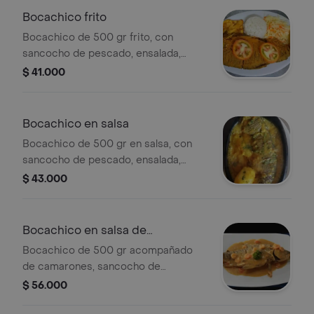
Bocachico frito
Bocachico de 500 gr frito, con
sancocho de pescado, ensalada,
patacón y arroz a elección.
$ 41.000
Bocachico en salsa
Bocachico de 500 gr en salsa, con
sancocho de pescado, ensalada,
patacón y arroz a elección.
$ 43.000
Bocachico en salsa de
camarones
Bocachico de 500 gr acompañado
de camarones, sancocho de
pescado, patacón, ensalada y arroz a
$ 56.000
elección.