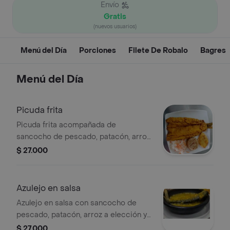
Envío
Gratis
(nuevos usuarios)
Menú del Día
Porciones
Filete De Robalo
Bagres
Menú del Día
Picuda frita
Picuda frita acompañada de
sancocho de pescado, patacón, arroz
a elección y ensalada.
$ 27.000
Azulejo en salsa
Azulejo en salsa con sancocho de
pescado, patacón, arroz a elección y
ensalada.
$ 27.000