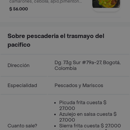
camarones, cebolla, apio,pimentón.
acompañado de sancocho de
$ 56.000
pescado arroz blanco o con coco,
ensalada y patacón.
Sobre pescaderia el trasmayo del
pacifico
Dg. 73g Sur #79a-27, Bogotá,
Dirección
Colombia
Especialidad
Pescados y Mariscos
Picuda frita cuesta $
27.000
Azulejo en salsa cuesta $
27.000
Cuanto sale?
Sierra frita cuesta $ 27.000