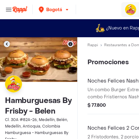
Bogotá
¿Nuevo en Rap
Rappi
Restaurantes a Dom
Promociones
Noches Felices Nashv
Un combo Burger Extrem
combo Fristiernos Nashv
Hamburguesas By
producto corresponde 
$ 77.800
Frisby - Belen
agrandado)
Cl. 30A #82A-26, Medellín, Belén,
Medellín, Antioquia, Colombia
Noches Felices 2 Co
Hamburguesa - Hamburguesas By
2 Fristodontes, 2 porci