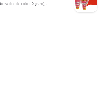
tornados de pollo (12 g und),
rancesa grande (100 g )y
0 ml)