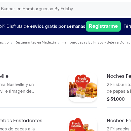
Registrarme
pi?
Disfruta de
envíos gratis por semanas
Tér
icilio
Restaurantes en Medellín
Hamburguesas By Frisby - Belen a Domici
ille
Noches Fe
a Nashville y un
2 Frisburri
ille (imagen de
de papas a 
a producto
und) y 2 ga
$ 51.000
mbos Fristodontes
Noches Fel
ones de papas a la
2 Frisnacks