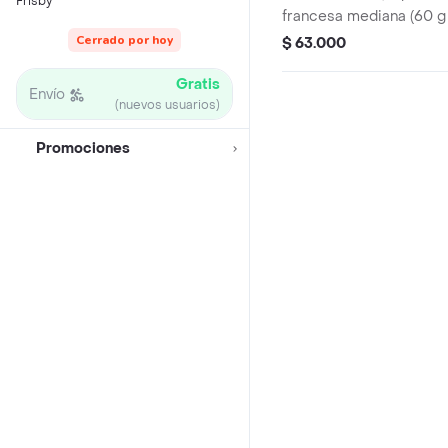
Frisby
francesa mediana (60 g
(325 ml und). Escoge en
Cerrado por hoy
$ 63.000
Sriracha, BBQ, salsa Fr
Gratis
Envío
(nuevos usuarios)
Promociones