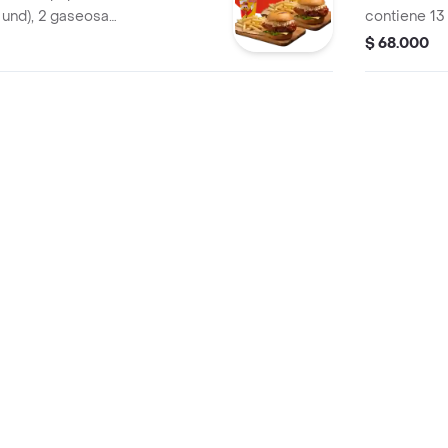
 und), 2 gaseosas
contiene 13 
tre búfalo
papas a la f
$ 68.000
isby o coreana
gaseosa (47