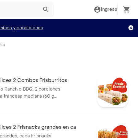
Ingreso
minos y condiciones
lio
lices 2 Combos Frisburritos
tos Ranch o BBQ, 2 porciones
la francesa mediana (60 g
seosas (325 ml)
ices 2 Frisnacks grandes en ca
 grandes, cada Frisnacks