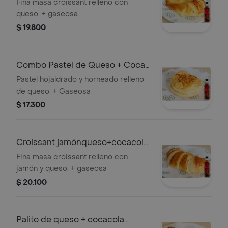
300ml
Fina masa croissant relleno con
queso. + gaseosa
$ 19.800
Combo Pastel de Queso + Coca-
Cola Sin Azúcar 300ml
Pastel hojaldrado y horneado relleno
de queso. + Gaseosa
$ 17.300
Croissant jamónqueso+cocacola
s/a 300ml
Fina masa croissant relleno con
jamón y queso. + gaseosa
$ 20.100
Palito de queso + cocacola