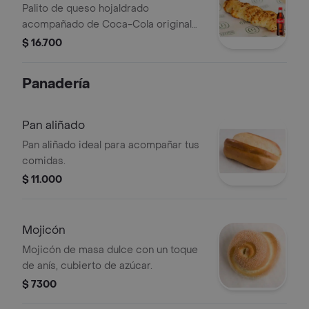
original 300m
Palito de queso hojaldrado
acompañado de Coca-Cola original
300 ml.
$ 16.700
Panadería
Pan aliñado
Pan aliñado ideal para acompañar tus
comidas.
$ 11.000
Mojicón
Mojicón de masa dulce con un toque
de anís, cubierto de azúcar.
$ 7300