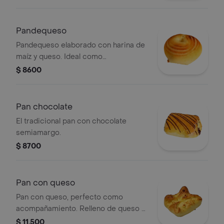
Pandequeso
Pandequeso elaborado con harina de
maíz y queso. Ideal como
acompañamiento.
$ 8600
Pan chocolate
El tradicional pan con chocolate
semiamargo.
$ 8700
Pan con queso
Pan con queso, perfecto como
acompañamiento. Relleno de queso y
horneado hasta dorar.
$ 11.500