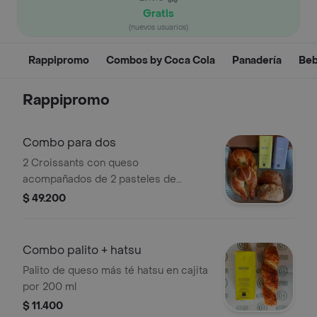
Gratis
(nuevos usuarios)
Rappipromo
Combos by Coca Cola
Panadería
Beb
Rappipromo
Combo para dos
2 Croissants con queso
acompañados de 2 pasteles de
arequipe y 2 hatsu en caja.
$ 49.200
Combo palito + hatsu
Palito de queso más té hatsu en cajita
por 200 ml
$ 11.400