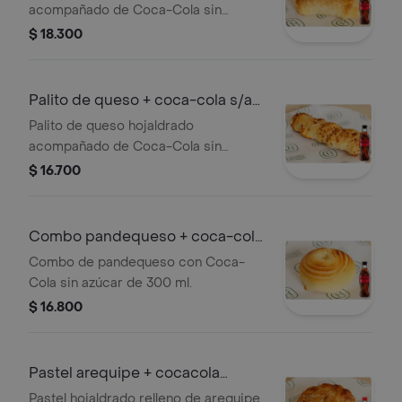
acompañado de Coca-Cola sin
azúcar 300 ml.
$ 18.300
Palito de queso + coca-cola s/a
300ml
Palito de queso hojaldrado
acompañado de Coca-Cola sin
azúcar 300ml.
$ 16.700
Combo pandequeso + coca-cola
s/az300ml
Combo de pandequeso con Coca-
Cola sin azúcar de 300 ml.
$ 16.800
Pastel arequipe + cocacola
original 300
Pastel hojaldrado relleno de arequipe