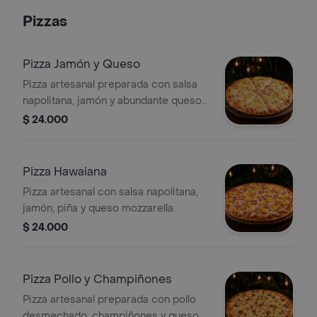
ripio y queso costeño. Incluye una
Pizzas
Coca-Cola 1.5 L. Perfecta para
compartir.
Pizza Jamón y Queso
Pizza artesanal preparada con salsa
napolitana, jamón y abundante queso
mozzarella.
$ 24.000
Pizza Hawaiana
Pizza artesanal con salsa napolitana,
jamón, piña y queso mozzarella.
$ 24.000
Pizza Pollo y Champiñones
Pizza artesanal preparada con pollo
desmechado, champiñones y queso