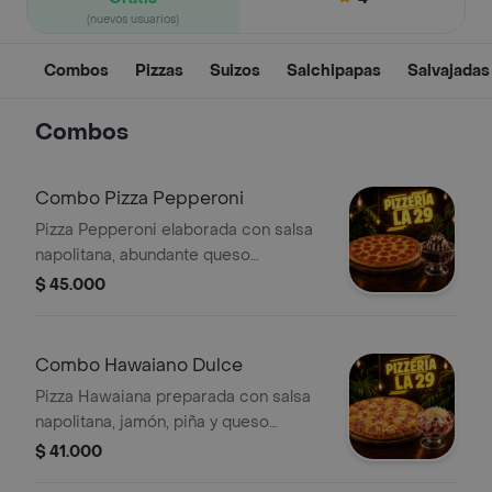
(nuevos usuarios)
Combos
Pizzas
Suizos
Salchipapas
Salvajadas
Combos
Combo Pizza Pepperoni
Pizza Pepperoni elaborada con salsa
napolitana, abundante queso
mozzarella y pepperoni. Incluye un
$ 45.000
Brownie con Helado para completar
tu comida.
Combo Hawaiano Dulce
Pizza Hawaiana preparada con salsa
napolitana, jamón, piña y queso
mozzarella. Incluye unas Fresas con
$ 41.000
Crema.