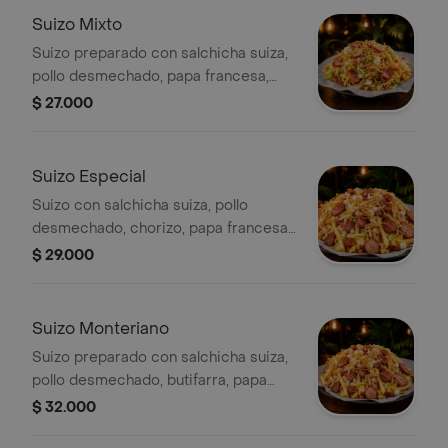
Suizo Mixto
Suizo preparado con salchicha suiza,
pollo desmechado, papa francesa,
lechuga, cebolla, papa ripio y queso
$ 27.000
costeño.
Suizo Especial
Suizo con salchicha suiza, pollo
desmechado, chorizo, papa francesa,
lechuga, cebolla, papa ripio y queso
$ 29.000
costeño.
Suizo Monteriano
Suizo preparado con salchicha suiza,
pollo desmechado, butifarra, papa
francesa, lechuga, cebolla, papa ripio
$ 32.000
y queso costeño.