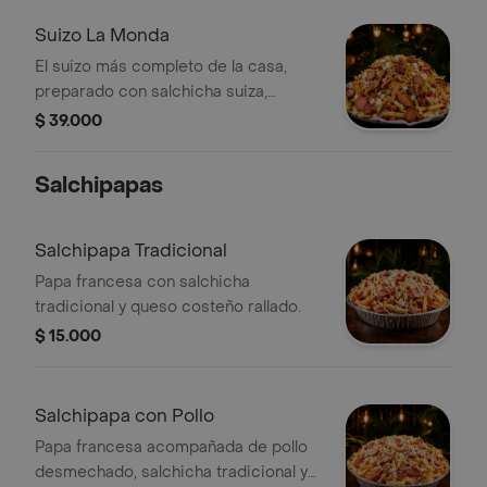
Suizo La Monda
El suizo más completo de la casa,
preparado con salchicha suiza,
salchicha ranchera, pollo, butifarra,
$ 39.000
chorizo, papa francesa, lechuga,
cebolla, papa ripio y queso costeño.
Salchipapas
Salchipapa Tradicional
Papa francesa con salchicha
tradicional y queso costeño rallado.
$ 15.000
Salchipapa con Pollo
Papa francesa acompañada de pollo
desmechado, salchicha tradicional y