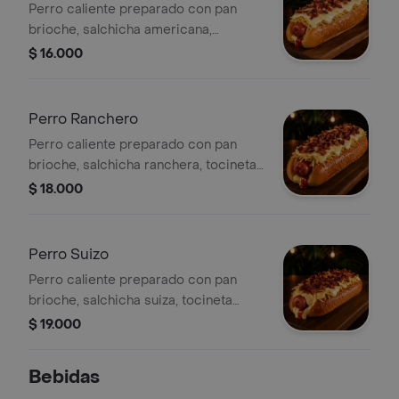
Perro caliente preparado con pan
brioche, salchicha americana,
tocineta crocante, queso mozzarella y
$ 16.000
papa ripio. Una combinación clásica
llena de sabor.
Perro Ranchero
Perro caliente preparado con pan
brioche, salchicha ranchera, tocineta
crocante, queso mozzarella y papa
$ 18.000
ripio. Ideal para quienes disfrutan un
sabor más intenso.
Perro Suizo
Perro caliente preparado con pan
brioche, salchicha suiza, tocineta
crocante, queso mozzarella y papa
$ 19.000
ripio. Preparado al momento para
ofrecer la mejor experiencia.
Bebidas