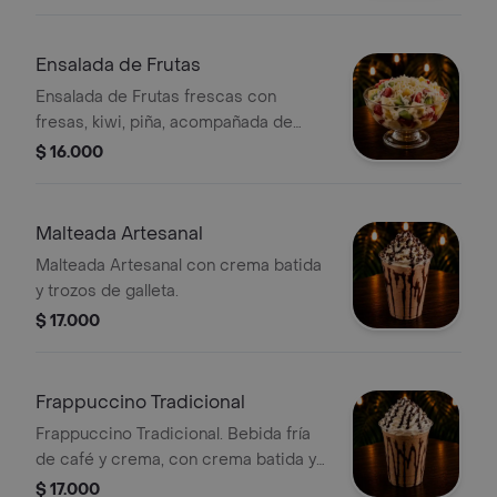
Ensalada de Frutas
Ensalada de Frutas frescas con
fresas, kiwi, piña, acompañada de
crema y queso mozzarella.
$ 16.000
Malteada Artesanal
Malteada Artesanal con crema batida
y trozos de galleta.
$ 17.000
Frappuccino Tradicional
Frappuccino Tradicional. Bebida fría
de café y crema, con crema batida y
espolvoreada con polvo.
$ 17.000