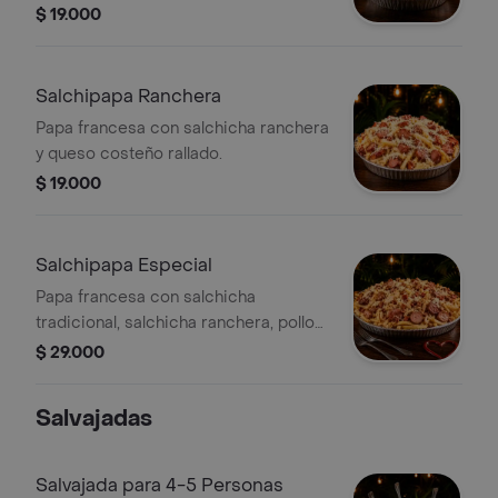
queso costeño.
$ 19.000
Salchipapa Ranchera
Papa francesa con salchicha ranchera
y queso costeño rallado.
$ 19.000
Salchipapa Especial
Papa francesa con salchicha
tradicional, salchicha ranchera, pollo
desmechado, chorizo y queso
$ 29.000
costeño.
Salvajadas
Salvajada para 4-5 Personas