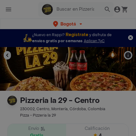
Bogotá
Regístrate
¿Nuevo en Rappi?
y disfruta de
envíos gratis por semanas
Aplican TyC
Pizzeria la 29 - Centro
230002, Centro, Montería, Córdoba, Colombia
Pizza - Pizzeria la 29
Envío
Calificación
Gratis
4