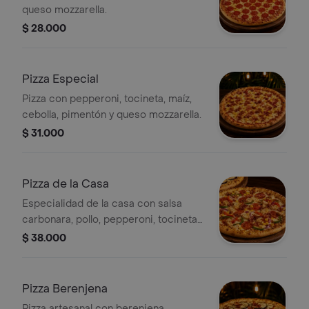
queso mozzarella.
$ 28.000
Pizza Especial
Pizza con pepperoni, tocineta, maíz,
cebolla, pimentón y queso mozzarella.
$ 31.000
Pizza de la Casa
Especialidad de la casa con salsa
carbonara, pollo, pepperoni, tocineta,
maíz, cebolla, pimentón y queso
$ 38.000
mozzarella.
Pizza Berenjena
Pizza artesanal con berenjena,