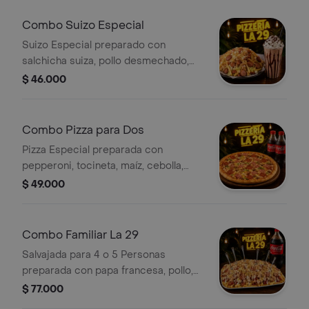
Combo Suizo Especial
Suizo Especial preparado con
salchicha suiza, pollo desmechado,
chorizo, papa francesa, lechuga,
$ 46.000
cebolla, papa ripio y queso costeño.
Incluye una Malteada Lartesanal
Combo Pizza para Dos
Pizza Especial preparada con
pepperoni, tocineta, maíz, cebolla,
pimentón y queso mozzarella. Incluye
$ 49.000
dos Coca-Cola 250 ml. Ideal para
compartir.
Combo Familiar La 29
Salvajada para 4 o 5 Personas
preparada con papa francesa, pollo,
chorizo, butifarra, salchichón
$ 77.000
cervecero, vegetales frescos, papa