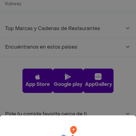
Subway
Top Marcas y Cadenas de Restaurantes
Encuéntranos en estos países
App Store
Google play
AppGallery
Pide tu comida favorita cerca de ti
Categorías