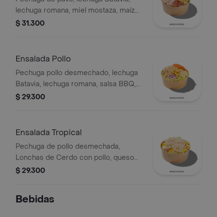
lechuga romana, miel mostaza, maíz
tierno, tomate chonto, croutones y
$ 31.300
tocineta.
Ensalada Pollo
Pechuga pollo desmechado, lechuga
Batavia, lechuga romana, salsa BBQ,
tomate chonto, queso mozzarella,
$ 29.300
cebolla roja y croutones.
Ensalada Tropical
Pechuga de pollo desmechada,
Lonchas de Cerdo con pollo, queso
amarillo, piña calada, lechuga batavia y
$ 29.300
mayonesa.
Bebidas