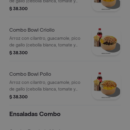
de gallo (cebolla blanca, tomate y
cilantro), piña calada asada y costilla
$ 38.300
de cerdo desmechada.
Combo Bowl Criollo
Arroz con cilantro, guacamole, pico
de gallo (cebolla blanca, tomate y
cilantro), carne de res desmechada,
$ 38.300
hogo, chorizo de cerdo y fríjoles
negros.
Combo Bowl Pollo
Arroz con cilantro, guacamole, pico
de gallo (cebolla blanca, tomate y
cilantro), maíz tierno, hogo y pechuga
$ 38.300
de pollo desmechada.
Ensaladas Combo