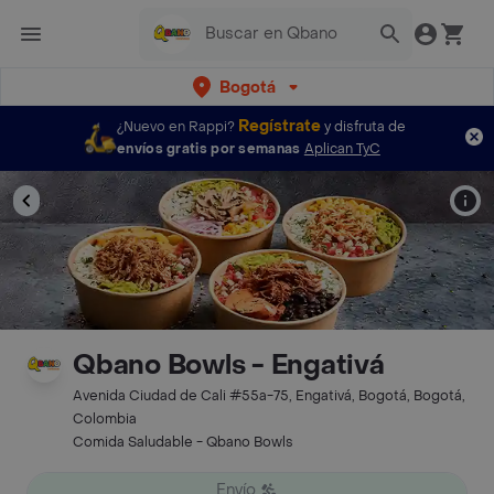
Bogotá
Regístrate
¿Nuevo en Rappi?
y disfruta de
envíos gratis por semanas
Aplican TyC
Qbano Bowls - Engativá
Avenida Ciudad de Cali #55a-75, Engativá, Bogotá, Bogotá,
Colombia
Comida Saludable - Qbano Bowls
Envío