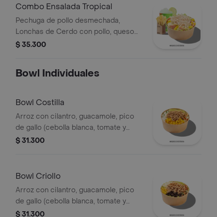
Combo Ensalada Tropical
Pechuga de pollo desmechada,
Lonchas de Cerdo con pollo, queso
amarillo, piña calada, lechuga batavia y
$ 35.300
mayonesa.
Bowl Individuales
Bowl Costilla
Arroz con cilantro, guacamole, pico
de gallo (cebolla blanca, tomate y
cilantro), piña calada asada y costilla
$ 31.300
de cerdo desmechada.
Bowl Criollo
Arroz con cilantro, guacamole, pico
de gallo (cebolla blanca, tomate y
cilantro), carne de res desmechada,
$ 31.300