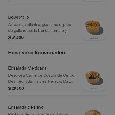
hogo, chorizo de cerdo y fríjoles
negros.
Bowl Pollo
Arroz con cilantro, guacamole, pico
de gallo (cebolla blanca, tomate y
cilantro), maíz tierno, hogo y pechuga
$ 31.300
de pollo desmechada.
Ensaladas Individuales
Ensalada Mexicana
Deliciosa Carne de Costilla de Cerdo
Desmechada, Frijoles Negros, Maíz
tierno, Queso mozzarella, Guacamole,
$ 29.300
Pico de gallo, Lechuga Batavia.
Ensalada de Pavo
Pechuga de pavo, lechuga Batavia,