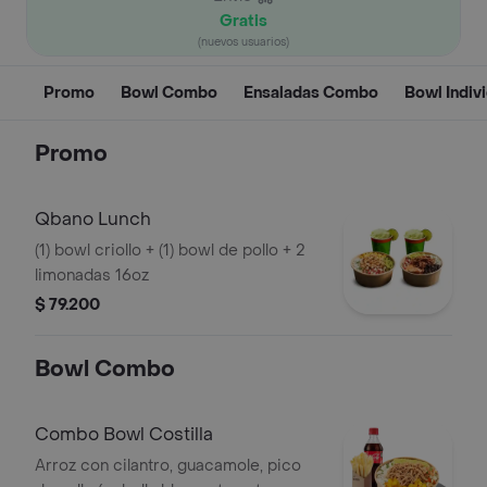
Gratis
(nuevos usuarios)
Promo
Bowl Combo
Ensaladas Combo
Bowl Indiv
Promo
Qbano Lunch
(1) bowl criollo + (1) bowl de pollo + 2
limonadas 16oz
$ 79.200
Bowl Combo
Combo Bowl Costilla
Arroz con cilantro, guacamole, pico