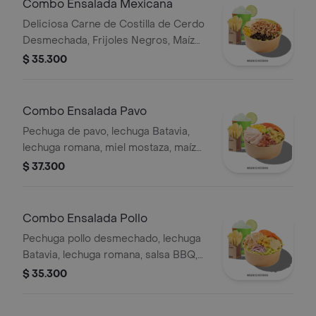
Combo Ensalada Mexicana
Deliciosa Carne de Costilla de Cerdo
Desmechada, Frijoles Negros, Maíz
tierno, Queso mozzarella, Guacamole,
$ 35.300
Pico de gallo, Lechuga Batavia.
Combo Ensalada Pavo
Pechuga de pavo, lechuga Batavia,
lechuga romana, miel mostaza, maíz
tierno, tomate chonto, croutones y
$ 37.300
tocinet, papas y bebida.
Combo Ensalada Pollo
Pechuga pollo desmechado, lechuga
Batavia, lechuga romana, salsa BBQ,
tomate chonto, queso mozzarella,
$ 35.300
cebolla roja y croutones, papas y
bebida.