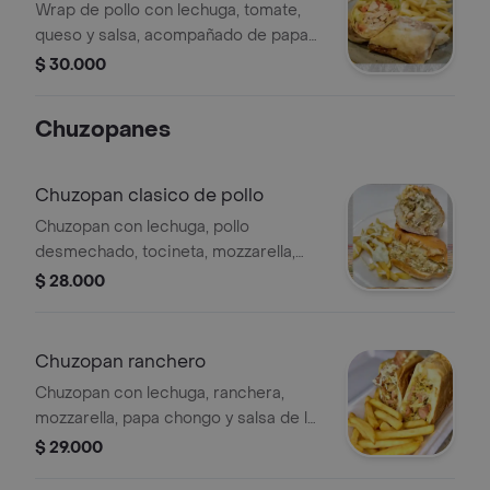
Wrap de pollo con lechuga, tomate,
queso y salsa, acompañado de papas
fritas.
$ 30.000
Chuzopanes
Chuzopan clasico de pollo
Chuzopan con lechuga, pollo
desmechado, tocineta, mozzarella,
papa chongo y salsa de la casa +
$ 28.000
papas a la francesa
Chuzopan ranchero
Chuzopan con lechuga, ranchera,
mozzarella, papa chongo y salsa de la
casa + papas a la francesa
$ 29.000