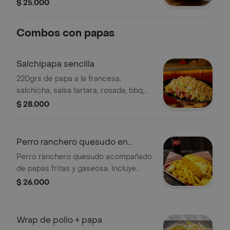
la francesa
$ 25.000
Combos con papas
Salchipapa sencilla
220grs de papa a la francesa,
salchicha, salsa tartara, rosada, bbq,
piña, lechuga, papa perro, queso
$ 28.000
costeño
Perro ranchero quesudo en
combo
Perro ranchero quesudo acompañado
de papas fritas y gaseosa. Incluye
salchicha, queso derretido y maíz.
$ 26.000
Wrap de pollo + papa