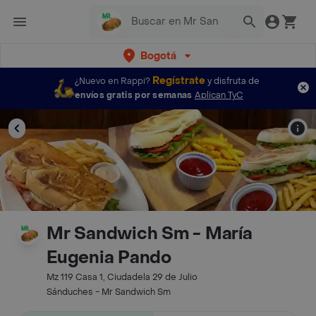
Bogotá
Regístrate
¿Nuevo en Rappi?
y disfruta de
envíos gratis por semanas
Aplican TyC
Mr Sandwich Sm - María
Eugenia Pando
Mz 119 Casa 1, Ciudadela 29 de Julio
Sánduches - Mr Sandwich Sm