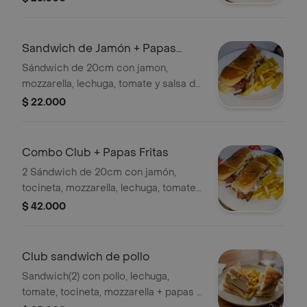
Sandwich de Jamón + Papas
Fritas
Sándwich de 20cm con jamon,
mozzarella, lechuga, tomate y salsa de
la casa
$ 22.000
Combo Club + Papas Fritas
2 Sándwich de 20cm con jamón,
tocineta, mozzarella, lechuga, tomate
y salsa de la casa + papa francesa
$ 42.000
Club sandwich de pollo
Sandwich(2) con pollo, lechuga,
tomate, tocineta, mozzarella + papas a