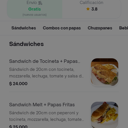
Envío
Calificación
Gratis
3.8
(nuevos usuarios)
Sándwiches
Combos con papas
Chuzopanes
Beb
Sándwiches
Sandwich de Tocineta + Papas
Fritas
Sándwich de 20cm con tocineta,
mozzarella, lechuga, tomate y salsa de
la casa
$ 24.000
Sandwich Melt + Papas Fritas
Sándwich de 20cm con peperoni y
tocineta, mozzarella, lechuga, tomate
y salsa de la casa
$ 25.000