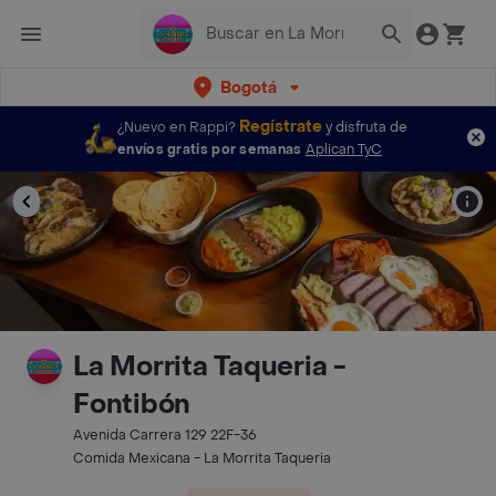
Bogotá
Regístrate
¿Nuevo en Rappi?
y disfruta de
envíos gratis por semanas
Aplican TyC
La Morrita Taqueria -
Fontibón
Avenida Carrera 129 22F-36
Comida Mexicana - La Morrita Taqueria