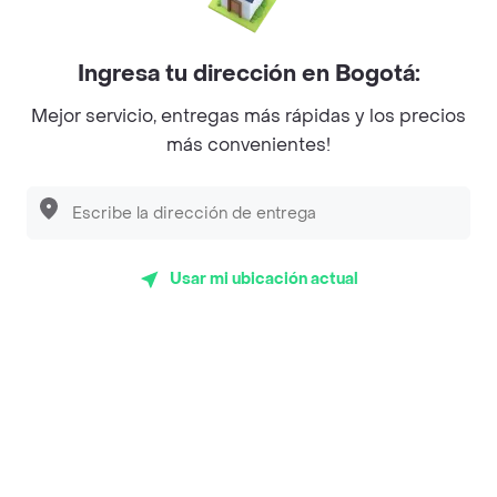
Mercari - Postres
Myriam Camhi Co
Ingresa tu dirección en Bogotá:
Magnifique
Mejor servicio, entregas más rápidas y los precios
más convenientes!
Empanaditas de Pipian - Empanadas
Desayunadero de la 42
Luisa Postres
Usar mi ubicación actual
Sopitas y Frijoladas
Subway
Top Marcas y Cadenas de Restaurantes
Encuéntranos en estos países