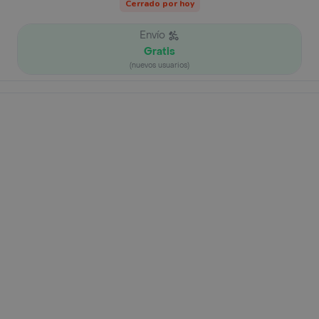
Cerrado por hoy
Envío
Gratis
(nuevos usuarios)