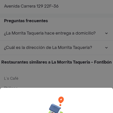
Avenida Carrera 129 22F-36
Preguntas frecuentes
¿La Morrita Taqueria hace entrega a domicilio?
¿Cuál es la dirección de La Morrita Taqueria?
Restaurantes similares a La Morrita Taqueria - Fontibón
L´s Café
Philippe
Baskin Robbins
La Cesta