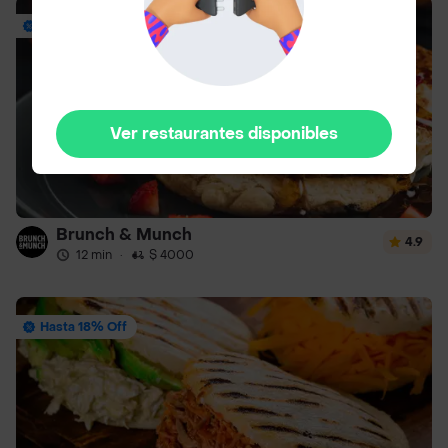
Envío Gratis
Ver restaurantes disponibles
Brunch & Munch
4.9
12 min
·
$ 4000
Hasta 18% Off