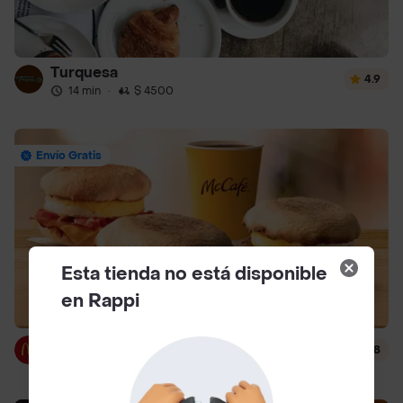
Turquesa
4.9
14 min
·
$ 4500
Envío Gratis
Esta tienda no está disponible
en Rappi
McDonald's
4.8
12 min
·
$ 3000