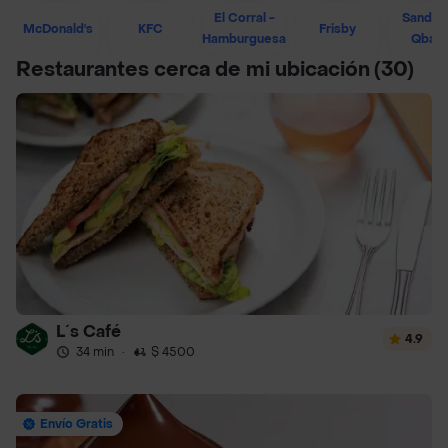
El Corral -
Sandwi
McDonald's
KFC
Frisby
Hamburguesa
Qban
Restaurantes cerca de mi ubicación
(30)
L´s Café
4.9
34 min
·
$ 4500
Envío Gratis