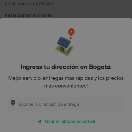
Restaurantes en Pitalito
Restaurantes en Ipiales
Restaurantes en San Andres
Restaurantes cerca de mi para pedir Comida a Domicilio -
Top Marcas y Cadenas de Restaurantes
Ingresa tu dirección en Bogotá:
Encuéntranos en estos países
Mejor servicio, entregas más rápidas y los precios
más convenientes!
App Store
Google play
AppGallery
Usar mi ubicación actual