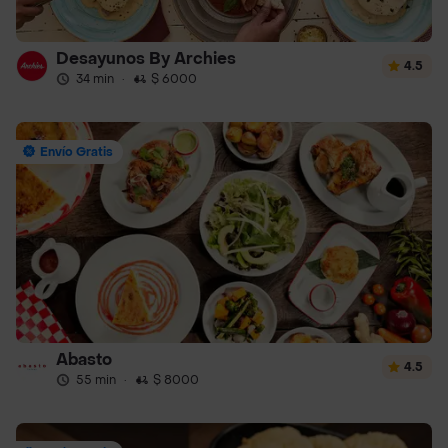
Desayunos By Archies
4.5
34 min
·
$ 6000
Envío Gratis
Abasto
4.5
55 min
·
$ 8000