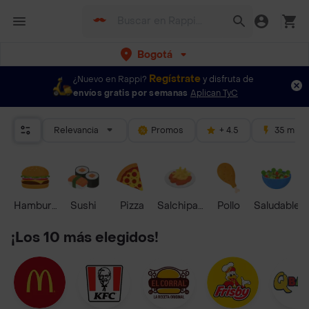
Bogotá
Regístrate
¿Nuevo en Rappi?
y disfruta de
envíos gratis por semanas
Aplican TyC
Relevancia
Promos
+ 4.5
35 mins
Hamburguesa
Sushi
Pizza
Salchipapas
Pollo
Saludable
¡Los 10 más elegidos!