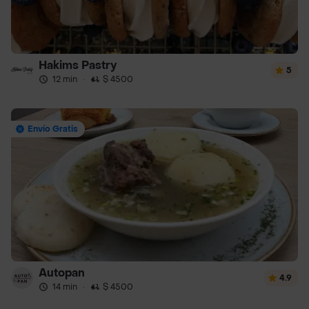
Hakims Pastry
5
12 min
·
$ 4500
Envío Gratis
Autopan
4.9
14 min
·
$ 4500