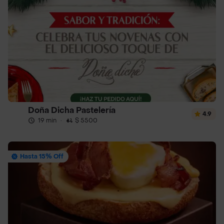
Doña Dicha Pastelería
4.9
19 min
·
$ 5500
Hasta 15% Off