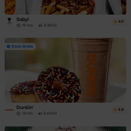
Sabyi
4.9
19 min
·
$ 3500
Envío Gratis
Dunkin'
4.8
14 min
·
$ 6000