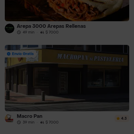
Arepa 3000 Arepas Rellenas
49 min
·
$ 7000
Envío Gratis
Macro Pan
4.3
39 min
·
$ 7000