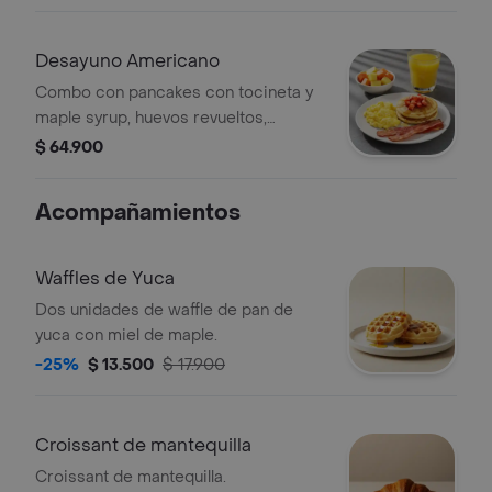
Desayuno Americano
Combo con pancakes con tocineta y
maple syrup, huevos revueltos,
porción de fruta y bebida a elección.
$ 64.900
Acompañamientos
Waffles de Yuca
Dos unidades de waffle de pan de
yuca con miel de maple.
-25%
$ 13.500
$ 17.900
Croissant de mantequilla
Croissant de mantequilla.