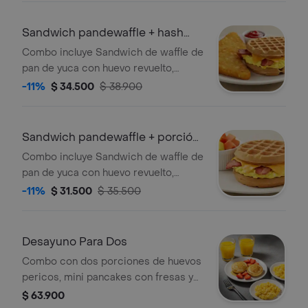
limonada
Sandwich pandewaffle + hash
brown
Combo incluye Sandwich de waffle de
pan de yuca con huevo revuelto,
queso cheddar, tocineta crocante y
-11%
$ 34.500
$ 38.900
maple syrup acompañado de hash
brown.
Sandwich pandewaffle + porción
de fruta
Combo incluye Sandwich de waffle de
pan de yuca con huevo revuelto,
queso cheddar, tocineta crocante y
-11%
$ 31.500
$ 35.500
maple syrup acompañado de porción
de fruta
Desayuno Para Dos
Combo con dos porciones de huevos
pericos, mini pancakes con fresas y
maple syrup y dos jugos de naranja.
$ 63.900