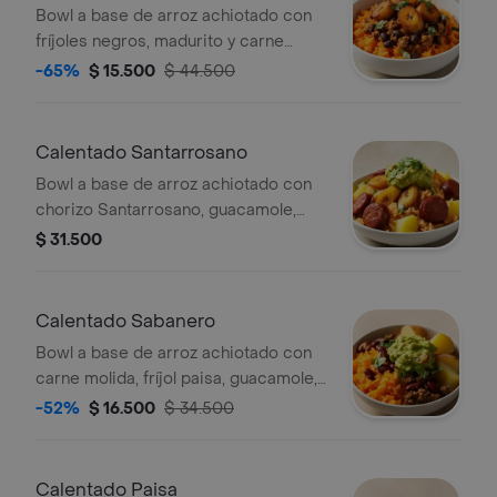
Bowl a base de arroz achiotado con
fríjoles negros, madurito y carne
molida. Recomendado con adición de
-65%
$ 15.500
$ 44.500
guacamole.
Calentado Santarrosano
Bowl a base de arroz achiotado con
chorizo Santarrosano, guacamole,
papa, madurito y un toque de cilantro.
$ 31.500
Calentado Sabanero
Bowl a base de arroz achiotado con
carne molida, fríjol paisa, guacamole,
papa y un toque de cilantro.
-52%
$ 16.500
$ 34.500
Calentado Paisa