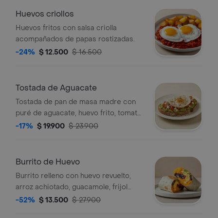
Huevos criollos
Huevos fritos con salsa criolla
acompañados de papas rostizadas.
-24%
$ 12.500
$ 16.500
Tostada de Aguacate
Tostada de pan de masa madre con
puré de aguacate, huevo frito, tomate
en cubos, quinoa crocante y queso
-17%
$ 19.900
$ 23.900
feta.
Burrito de Huevo
Burrito relleno con huevo revuelto,
arroz achiotado, guacamole, frijol
negro, pico de gallo, queso y salsa
-52%
$ 13.500
$ 27.900
verde.