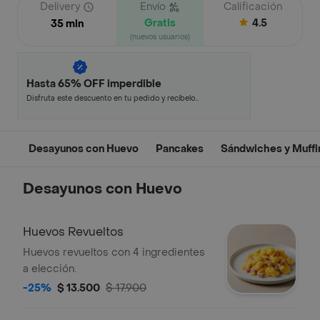
Delivery
Envío
Calificación
Gratis
4.5
35 min
(nuevos usuarios)
Hasta 65% OFF imperdible
Disfruta este descuento en tu pedido y recíbelo
en minutos.
Desayunos con Huevo
Pancakes
Sándwiches y Muffi
Desayunos con Huevo
Huevos Revueltos
Huevos revueltos con 4 ingredientes
a elección.
-25%
$ 13.500
$ 17.900