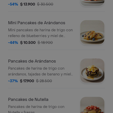
-54%
$ 13.900
$ 30.500
Mini Pancakes de Arándanos
Mini pancakes de harina de trigo con
relleno de blueberries y miel de
maple.
-44%
$ 10.500
$ 18.900
Pancakes de Arándanos
Pancakes de harina de trigo con
arándanos, tajadas de banano y miel
de maple.
-37%
$ 17.900
$ 28.500
Pancakes de Nutella
Pancakes de harina de trigo con
Nutella y fresas.