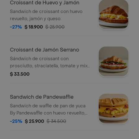
Croissant de Huevo y Jamón
Sandwich de croissant con huevo
revuelto, jamón y queso.
-27%
$ 18.900
$ 25.900
Croissant de Jamón Serrano
Sándwich de croissant con
prosciutto, straciatella, tomate y mix
de lechugas.
$ 33.500
Sandwich de Pandewaffle
Sandwich de waffle de pan de yuca
By Pandewaffle con huevo revuelto,
queso cheddar y tocineta crocante.
-25%
$ 25.900
$ 34.500