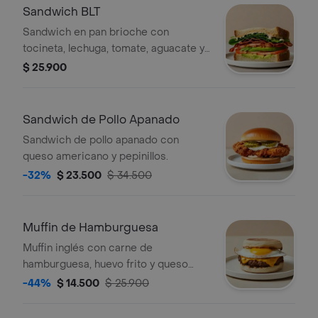
Sandwich BLT
Sandwich en pan brioche con
tocineta, lechuga, tomate, aguacate y
mayonesa picante.
$ 25.900
Sandwich de Pollo Apanado
Sandwich de pollo apanado con
queso americano y pepinillos.
-32%
$ 23.500
$ 34.500
Muffin de Hamburguesa
Muffin inglés con carne de
hamburguesa, huevo frito y queso
cheddar.
-44%
$ 14.500
$ 25.900