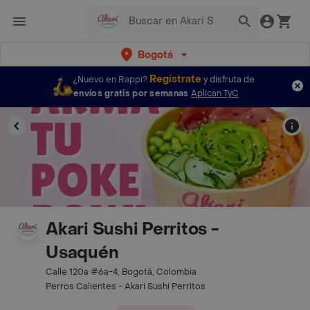
Bogotá
Regístrate
¿Nuevo en Rappi?
y disfruta de
envíos gratis por semanas
Aplican TyC
Akari Sushi Perritos -
Usaquén
Calle 120a #6a-4, Bogotá, Colombia
Perros Calientes - Akari Sushi Perritos