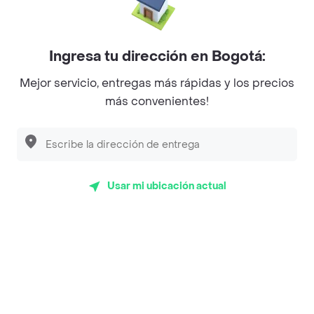
Mercari - Postres
Myriam Camhi Co
Ingresa tu dirección en Bogotá:
Magnifique
Mejor servicio, entregas más rápidas y los precios
más convenientes!
Empanaditas de Pipian - Empanadas
Desayunadero de la 42
Luisa Postres
Usar mi ubicación actual
Sopitas y Frijoladas
Subway
Top Marcas y Cadenas de Restaurantes