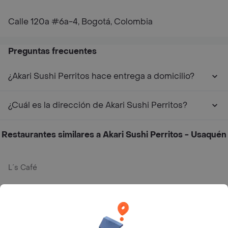
Calle 120a #6a-4, Bogotá, Colombia
Preguntas frecuentes
¿Akari Sushi Perritos hace entrega a domicilio?
¿Cuál es la dirección de Akari Sushi Perritos?
Restaurantes similares a Akari Sushi Perritos - Usaquén
L´s Café
Philippe
Baskin Robbins
La Cesta