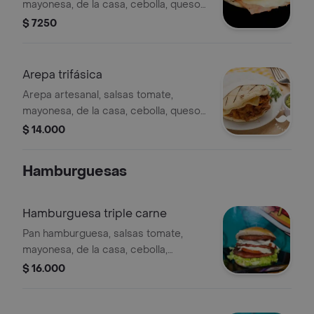
mayonesa, de la casa, cebolla, queso
costeño, jamón cunit, ripio
$ 7250
Arepa trifásica
Arepa artesanal, salsas tomate,
mayonesa, de la casa, cebolla, queso
costeño, salchicha suiza, chorizo,
$ 14.000
carne hamburguesa, ripio
Hamburguesas
Hamburguesa triple carne
Pan hamburguesa, salsas tomate,
mayonesa, de la casa, cebolla,
lechuga y tomate, 3 carne de
$ 16.000
hamburguesa 330gr, queso
mozzarella, ripio