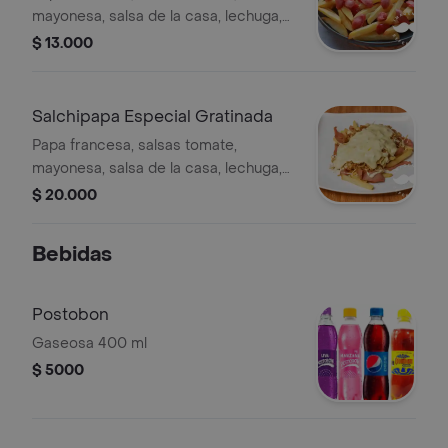
mayonesa, salsa de la casa, lechuga,
manguera cunit, queso costeño, ripio
$ 13.000
Salchipapa Especial Gratinada
Papa francesa, salsas tomate,
mayonesa, salsa de la casa, lechuga,
manguera cunit, queso costeño, ripio,
$ 20.000
queso mozzarella
Bebidas
Postobon
Gaseosa 400 ml
$ 5000