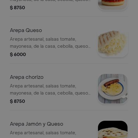
costeño, jamón cunit, ripio
$ 8750
Arepa Queso
Arepa artesanal, salsas tomate,
mayonesa, de la casa, cebolla, queso
costeño, ripio
$ 6000
Arepa chorizo
Arepa artesanal, salsas tomate,
mayonesa, de la casa, cebolla, queso
costeño, chorizo artesanal, ripio
$ 8750
Arepa Jamón y Queso
Arepa artesanal, salsas tomate,