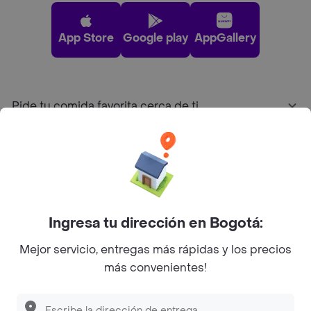
App Store
Google play
AppGallery
Pide tu comida favorita cerca de ti
Categorías
Únete a Rappi
Ingresa tu dirección en Bogotá:
Sobre Rappi
Mejor servicio, entregas más rápidas y los precios
más convenientes!
Facebook
Twitter
Instagram
©
2026
Rappi Inc. All rights reserved.