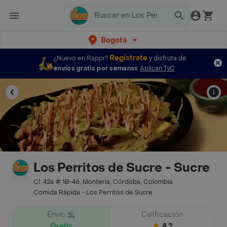
Bogotá
Regístrate
¿Nuevo en Rappi?
y disfruta de
envíos gratis por semanas
Aplican TyC
Los Perritos de Sucre - Sucre
Cl. 42a # 1B-46, Montería, Córdoba, Colombia
Comida Rápida - Los Perritos de Sucre
Envío
Calificación
Gratis
4.2