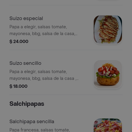
costeño, ripio
Suizo especial
Papa a elegir, salsas tomate,
mayonesa, bbg, salsa de la casa,
cebolla, lechuga, salchicha suiza,
$ 24.000
carne de hamburguesa artesanal y
chorizo artesanal, queso costeño,
ripio.
Suizo sencillo
Papa a elegir, salsas tomate,
mayonesa, bbg, salsa de la casa ,
cebolla, lechuga, salchicha suiza y
$ 18.000
chorizo artesanal, queso costeño,
ripio
Salchipapas
Salchipapa sencilla
Papa francesa, salsas tomate,