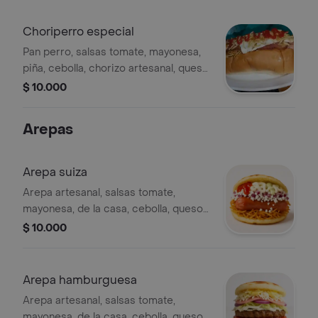
Choriperro especial
Pan perro, salsas tomate, mayonesa,
piña, cebolla, chorizo artesanal, queso
costeño, ripio, queso mozzarella,
$ 10.000
tocineta
Arepas
Arepa suiza
Arepa artesanal, salsas tomate,
mayonesa, de la casa, cebolla, queso
costeño, salchicha suiza, ripio
$ 10.000
Arepa hamburguesa
Arepa artesanal, salsas tomate,
mayonesa, de la casa, cebolla, queso