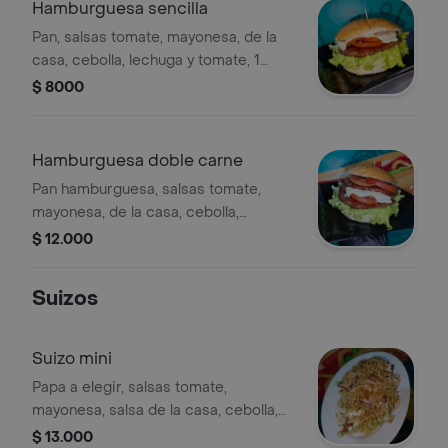
Hamburguesa sencilla
Pan, salsas tomate, mayonesa, de la
casa, cebolla, lechuga y tomate, 1
carne de hamburguesa 110gr, queso
$ 8000
mozzarella, ripio
Hamburguesa doble carne
Pan hamburguesa, salsas tomate,
mayonesa, de la casa, cebolla,
lechuga y tomate, 2 carne de
$ 12.000
hamburguesa 220gr, queso
mozzarella, ripio
Suizos
Suizo mini
Papa a elegir, salsas tomate,
mayonesa, salsa de la casa, cebolla,
lechuga, salchicha suiza, queso
$ 13.000