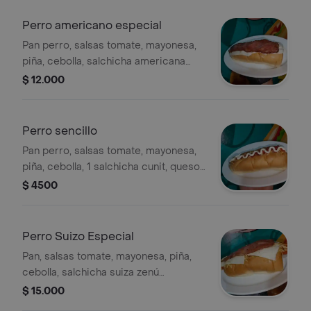
Perro americano especial
Pan perro, salsas tomate, mayonesa,
piña, cebolla, salchicha americana
cunit, queso costeño, ripio, queso
$ 12.000
mozzarella, tocineta
Perro sencillo
Pan perro, salsas tomate, mayonesa,
piña, cebolla, 1 salchicha cunit, queso
costeño, ripio
$ 4500
Perro Suizo Especial
Pan, salsas tomate, mayonesa, piña,
cebolla, salchicha suiza zenú
completa, queso costeño, ripio,
$ 15.000
queso mozzarella, tocineta