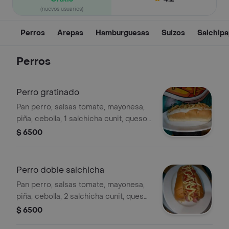
(nuevos usuarios)
Perros
Arepas
Hamburguesas
Suizos
Salchip
Perros
Perro gratinado
Pan perro, salsas tomate, mayonesa,
piña, cebolla, 1 salchicha cunit, queso
costeño, ripio, queso mozzarella
$ 6500
Perro doble salchicha
Pan perro, salsas tomate, mayonesa,
piña, cebolla, 2 salchicha cunit, queso
costeño, ripio
$ 6500