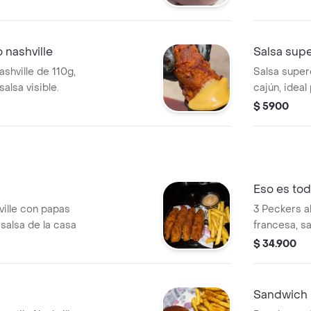
o nashville
Salsa sup
ashville de 110g,
Salsa supe
alsa visible.
cajún, idea
favoritos.
$ 5900
Eso es to
ville con papas
3 Peckers al
salsa de la casa
francesa, sa
$ 34.900
Sandwich