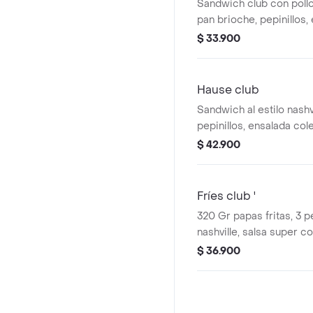
Sandwich club con pollo 
pan brioche, pepinillos,
coleslaw y salsa de la c
$ 33.900
Hause club
Sandwich al estilo nashv
pepinillos, ensalada cole
salsa de la casa
$ 42.900
Fríes club '
320 Gr papas fritas, 3 p
nashville, salsa super 
chedar salsa de pepinil
$ 36.900