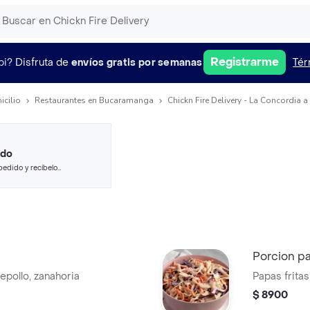
Registrarme
pi?
Disfruta de
envíos gratis por semanas
Tér
icilio
Restaurantes en Bucaramanga
Chickn Fire Delivery - La Concordia a
ido
pedido y recíbelo
Porcion pa
epollo, zanahoria
Papas frita
$ 8900