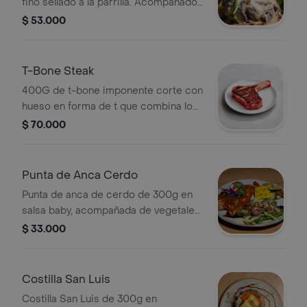
fino sellado a la parrilla. Acompañado
de salsa cremosa y decorado con
$ 53.000
hierbas frescas.
T-Bone Steak
400G de t-bone imponente corte con
hueso en forma de t que combina lo
mejor del lomo y el solomillo.
$ 70.000
Punta de Anca Cerdo
Punta de anca de cerdo de 300g en
salsa baby, acompañada de vegetales
a la parrilla y ensalada con frutos
$ 33.000
secos.
Costilla San Luis
Costilla San Luis de 300g en