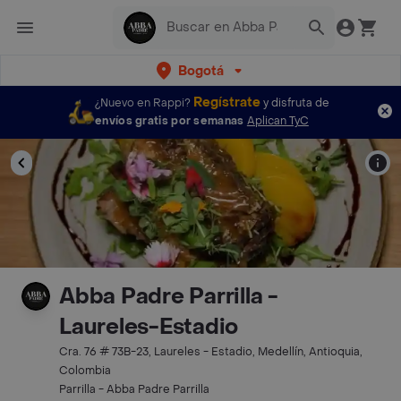
Bogotá
Regístrate
¿Nuevo en Rappi?
y disfruta de
envíos gratis por semanas
Aplican TyC
Abba Padre Parrilla -
Laureles-Estadio
Cra. 76 # 73B-23, Laureles - Estadio, Medellín, Antioquia,
Colombia
Parrilla - Abba Padre Parrilla