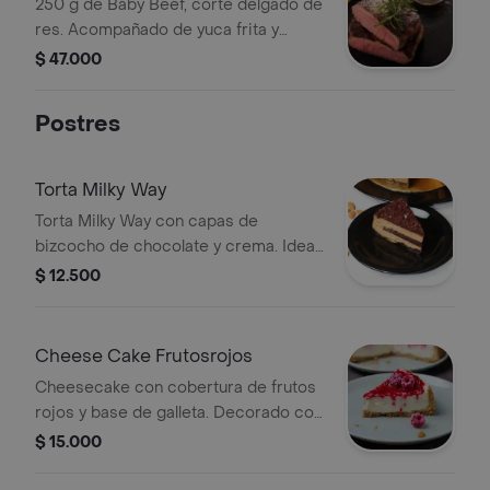
250 g de Baby Beef, corte delgado de
res. Acompañado de yuca frita y
limón.
$ 47.000
Postres
Torta Milky Way
Torta Milky Way con capas de
bizcocho de chocolate y crema. Ideal
para los amantes del chocolate.
$ 12.500
Cheese Cake Frutosrojos
Cheesecake con cobertura de frutos
rojos y base de galleta. Decorado con
frambuesas.
$ 15.000