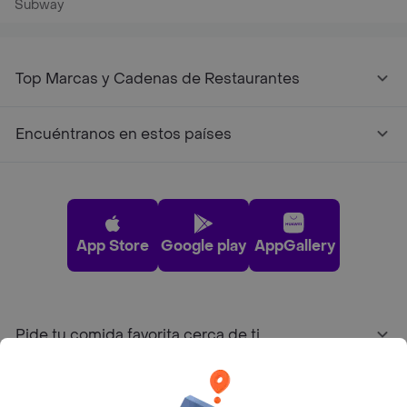
Subway
Top Marcas y Cadenas de Restaurantes
Encuéntranos en estos países
App Store
Google play
AppGallery
Pide tu comida favorita cerca de ti
Categorías