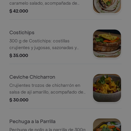
caramelo salado, acompañada de
ensalada de la casa con piña y
$ 42.000
pimentón asado.
Costichips
300 g de Costichips: costillas
crujientes y jugosas, sazonadas y
servidas para picar.
$ 35.000
Ceviche Chicharron
Crujientes trozos de chicharrón en
salsa de ají amarillo, acompañado de
vegetales frescos y queso rallado
$ 30.000
Pechuga a la Parrilla
Pechuga de pollo a la parrilla de 300g