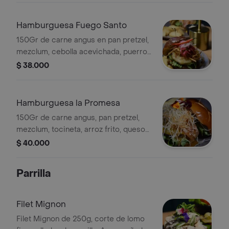
Hamburguesa Fuego Santo
150Gr de carne angus en pan pretzel,
mezclum, cebolla acevichada, puerro
frito, tocineta, chile de árbol y una
$ 38.000
variedad de quesos.
Hamburguesa la Promesa
150Gr de carne angus, pan pretzel,
mezclum, tocineta, arroz frito, queso
colby jack y la salsa de la casa
$ 40.000
Parrilla
Filet Mignon
Filet Mignon de 250g, corte de lomo