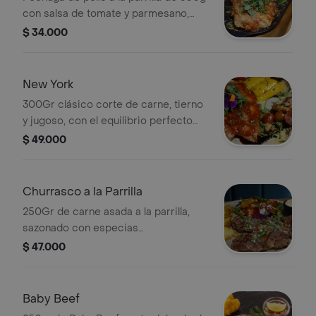
con salsa de tomate y parmesano,
acompañada de vegetales marinados.
$ 34.000
New York
300Gr clásico corte de carne, tierno
y jugoso, con el equilibrio perfecto
entre magro y grasa.
$ 49.000
Churrasco a la Parrilla
250Gr de carne asada a la parrilla,
sazonado con especias
seleccionadas y marcado con el
$ 47.000
sabor ahumado del fuego.
Baby Beef