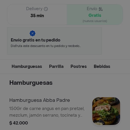
Delivery
Envío
Gratis
35 min
(nuevos usuarios)
Envío gratis en tu pedido
Disfruta este descuento en tu pedido y recíbelo
en minutos.
Hamburguesas
Parrilla
Postres
Bebidas
Hamburguesas
Hamburguesa Abba Padre
150Gr de carne angus en pan pretzel,
mezclum, jamón serrano, tocineta y
una variedad de quesos
$ 42.000