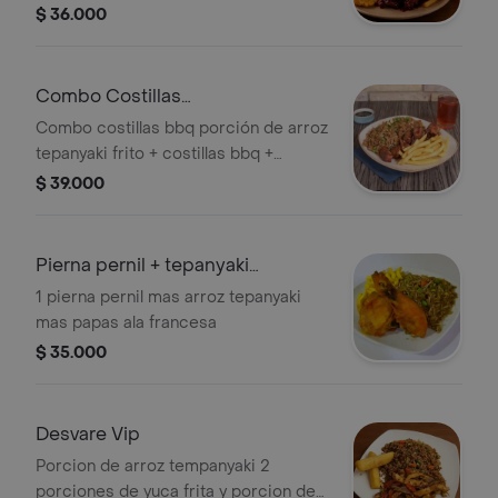
francesa y patacones
$ 36.000
Combo Costillas
Bbq+arroz+bebida400ml
Combo costillas bbq porción de arroz
tepanyaki frito + costillas bbq +
porción de papa francesa + bebida a
$ 39.000
elección.
Pierna pernil + tepanyaki
Francesa
1 pierna pernil mas arroz tepanyaki
mas papas ala francesa
$ 35.000
Desvare Vip
Porcion de arroz tempanyaki 2
porciones de yuca frita y porcion de