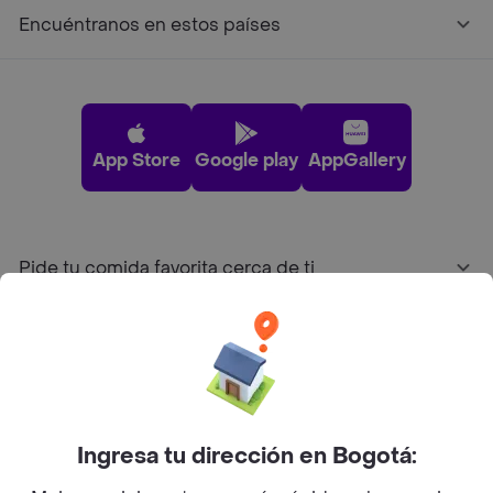
Encuéntranos en estos países
App Store
Google play
AppGallery
Pide tu comida favorita cerca de ti
Categorías
Únete a Rappi
Ingresa tu dirección en Bogotá:
Sobre Rappi