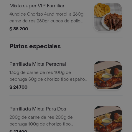
Mixta super VIP Familiar
4und de Chorizo 4und morcilla 260g
carne de res 260gr cubos de pollo
500g de costilla de cerdo patacones
$ 85.200
croquetas de yuca
Platos especiales
Parrillada Mixta Personal
130g de carne de res 100g de
pechuga 50g de chorizo tipo español
50g de morcilla 100g de costilla de
$ 24.700
cerdo patacones croquetas de yuca
Parrillada Mixta Para Dos
200g de carne de res 200g de
pechuga 100g de chorizo tipo
español 100g de morcilla 200g de