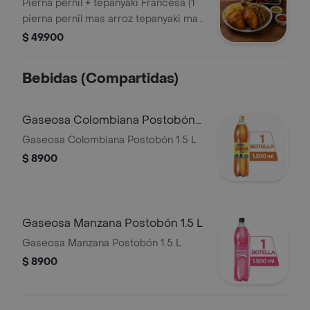
Pierna pernil + tepanyaki Francesa (1
acompañadas de papas ala
pierna pernil mas arroz tepanyaki mas
francesas).
papas ala francesa) Picada Chorizo y
$ 49.900
Morcilla (Chorizo morcilla patacones y
papa francesa).
Bebidas (Compartidas)
Gaseosa Colombiana Postobón
1.5 L
Gaseosa Colombiana Postobón 1.5 L
$ 8900
Gaseosa Manzana Postobón 1.5 L
Gaseosa Manzana Postobón 1.5 L
$ 8900