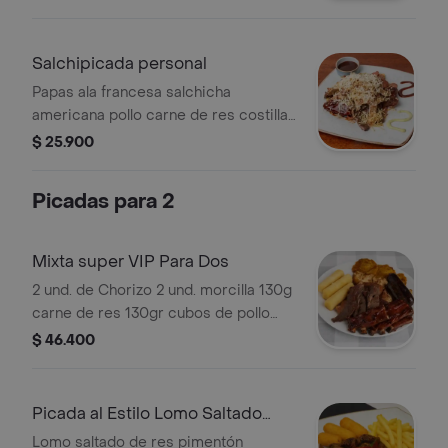
rosono mas morzilla porcion de arroz
tepanyaki mas porcion de papas ala
francesa .
Salchipicada personal
Papas ala francesa salchicha
americana pollo carne de res costilla
de cerdo chorizo papas fosforo y
$ 25.900
salsa de la casa
Picadas para 2
Mixta super VIP Para Dos
2 und. de Chorizo 2 und. morcilla 130g
carne de res 130gr cubos de pollo
250g de costilla de cerdo patacones
$ 46.400
croquetas de yuca
Picada al Estilo Lomo Saltado
Para Dos
Lomo saltado de res pimentón