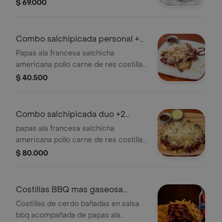
carne de res. Acompañadas de
$ 69.000
patacones croquetas de yuca frita y
gaseosa litro a eleccion
Combo salchipicada personal +
gaseosa
Papas ala francesa salchicha
americana pollo carne de res costilla
de cerdo chorizo papas fosforo y
$ 40.500
salsa de la casa
Combo salchipicada duo +2
gaseosa
papas ala francesa salchicha
americana pollo carne de res costilla
de cerdo chorizo papas fosforo y
$ 80.000
salsa de la casa
Costillas BBQ mas gaseosa
250ml
Costillas de cerdo bañadas en salsa
bbq acompañada de papas ala