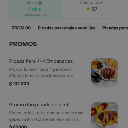
Envío
Calificación
Gratis
3.7
(nuevos usuarios)
PROMOS
Picadas personales sencillas
Picadas pers
PROMOS
Picada Para 4+4 Empanadas
+Gaseosa
Picada familiar para 4 personas
(Picada familiar con lomo de res
cubitos de pollo costilla de cerdo
$ 132.000
chorizo morcilla. Acompañadas de
patacones croquetas de yuca) + 4
empanadas de jamón y queso +
Promo dúo picada criolla +
Gaseosa 1.5 L.
gaseosa
Picada criolla para dos personas más
gaseosa litro Carne de res chorizo
morcilla chicharrón carnudo presa de
$ 69.000