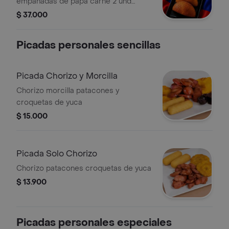
empanadas de papa carne 2 und
empandas de pollo 2 und empanadas
$ 37.000
de solo carne )
Picadas personales sencillas
Picada Chorizo y Morcilla
Chorizo morcilla patacones y
croquetas de yuca
$ 15.000
Picada Solo Chorizo
Chorizo patacones croquetas de yuca
$ 13.900
Picadas personales especiales