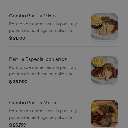
Combo Parrilla Mixto
Porcion de carne res a la parrilla y
pocion de pechuga de pollo a la
parrilla porcion de arroz tepanyaki
$ 21.100
mas porcion de papas ala francesa .
Parrilla Especial con arroz
tepanyaki
Porcion de carne res a la parrilla y
pocion de pechuga de pollo a la
parrilla mas pocion de costillas bbq
$ 38.000
mas porcion de arroz tepanyaki mas
porcion de papas ala francesa.
Combo Parrilla Mega
Porcion de carne res a la parrilla y
pocion de pechuga de pollo a la
parrilla mas porcion de chorizo santa
$ 25.799