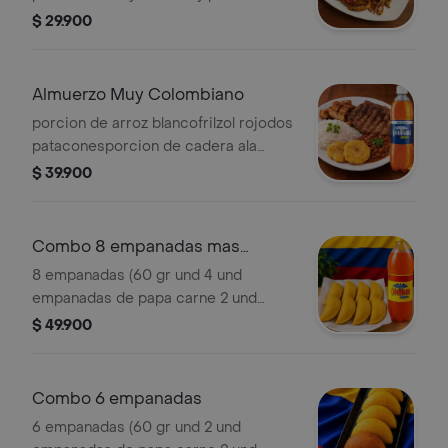
pollo teriyaki con verduras.
$ 29.900
Almuerzo Muy Colombiano
porcion de arroz blancofrilzol rojodos
pataconesporcion de cadera ala
parrillaporcion de
$ 39.900
chicharron+gaseosa 250ml
Combo 8 empanadas mas
gaseosa 1 litro
8 empanadas (60 gr und 4 und
empanadas de papa carne 2 und
empandas de pollo 2 und empanadas
$ 49.900
de solo carne ) 1 gaseosa litro(sabor a
eleccion).
Combo 6 empanadas
6 empanadas (60 gr und 2 und