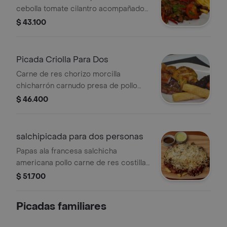
cebolla tomate cilantro acompañados
de papas francesa y croqueta de
$ 43.100
yuca
Picada Criolla Para Dos
Carne de res chorizo morcilla
chicharrón carnudo presa de pollo
patacones croqueta de yuca
$ 46.400
salchipicada para dos personas
Papas ala francesa salchicha
americana pollo carne de res costilla
de cerdo chorizo papas fosforo y
$ 51.700
salsa de la casa
Picadas familiares