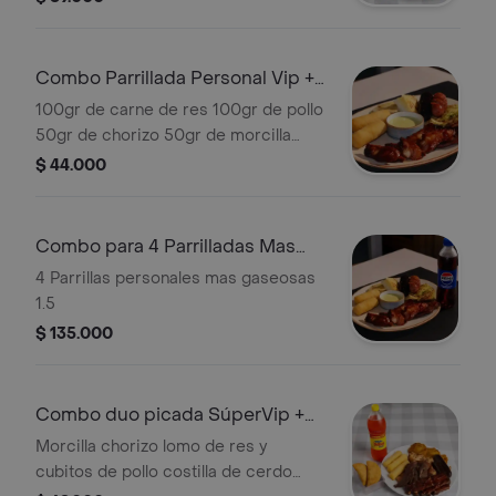
pollo patacones croquetas de yuca.
Combo Parrillada Personal Vip +
Gaseosa
100gr de carne de res 100gr de pollo
50gr de chorizo 50gr de morcilla
100gr de costilla de cerdo en salsa
$ 44.000
bbq patacones arepa de queso más
gaseosa 400 ml.
Combo para 4 Parrilladas Mas
Gaseosa 1.5
4 Parrillas personales mas gaseosas
1.5
$ 135.000
Combo duo picada SúperVip +
bebidas
Morcilla chorizo lomo de res y
cubitos de pollo costilla de cerdo