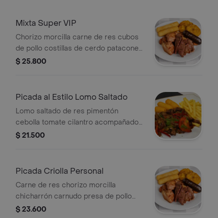
Mixta Super VIP
Chorizo morcilla carne de res cubos
de pollo costillas de cerdo patacones
croquetas de yuca
$ 25.800
Picada al Estilo Lomo Saltado
Lomo saltado de res pimentón
cebolla tomate cilantro acompañados
de papas francesa y croqueta de
$ 21.500
yuca
Picada Criolla Personal
Carne de res chorizo morcilla
chicharrón carnudo presa de pollo
patacones croqueta de yuca
$ 23.600