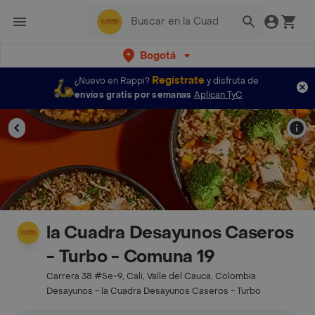
Bogotá
Regístrate
¿Nuevo en Rappi?
y disfruta de
envíos gratis por semanas
Aplican TyC
la Cuadra Desayunos Caseros
- Turbo - Comuna 19
Carrera 38 #5e-9, Cali, Valle del Cauca, Colombia
Desayunos - la Cuadra Desayunos Caseros - Turbo