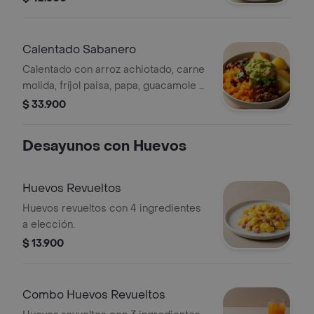
Calentado Sabanero
Calentado con arroz achiotado, carne
molida, fríjol paisa, papa, guacamole y
cilantro.
$ 33.900
Desayunos con Huevos
Huevos Revueltos
Huevos revueltos con 4 ingredientes
a elección.
$ 13.900
Combo Huevos Revueltos