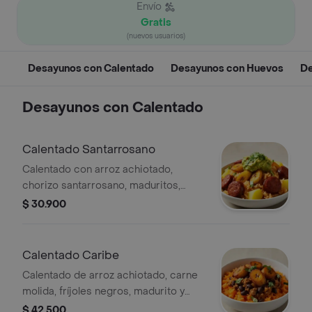
Envío
Gratis
(nuevos usuarios)
Desayunos con Calentado
Desayunos con Huevos
De
Desayunos con Calentado
Calentado Santarrosano
Calentado con arroz achiotado,
chorizo santarrosano, maduritos,
papa, guacamole y cilantro.
$ 30.900
Calentado Caribe
Calentado de arroz achiotado, carne
molida, fríjoles negros, madurito y
cilantro.
$ 42.500