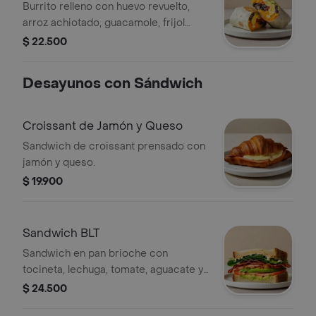
Burrito relleno con huevo revuelto,
arroz achiotado, guacamole, frijol
negro, pico de gallo, queso y salsa
$ 22.500
verde.
Desayunos con Sándwich
Croissant de Jamón y Queso
Sandwich de croissant prensado con
jamón y queso.
$ 19.900
Sandwich BLT
Sandwich en pan brioche con
tocineta, lechuga, tomate, aguacate y
mayonesa picante.
$ 24.500