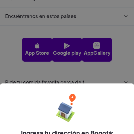
Encuéntranos en estos países
App Store
Google play
AppGallery
Pide tu comida favorita cerca de ti
Categorías
Únete a Rappi
Ingresa tu dirección en Bogotá: