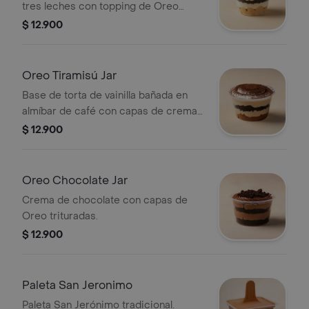
tres leches con topping de Oreo
triturada.
$ 12.900
Oreo Tiramisú Jar
Base de torta de vainilla bañada en
almíbar de café con capas de crema
de tiramisú y Oreo.
$ 12.900
Oreo Chocolate Jar
Crema de chocolate con capas de
Oreo trituradas.
$ 12.900
Paleta San Jeronimo
Paleta San Jerónimo tradicional.