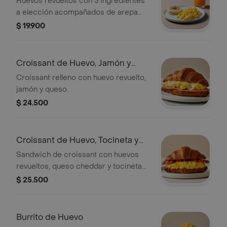
Huevos revueltos con 3 ingredientes
a elección acompañados de arepa
paisa y bebida.
$ 19.900
Croissant de Huevo, Jamón y
Queso
Croissant relleno con huevo revuelto,
jamón y queso.
$ 24.500
Croissant de Huevo, Tocineta y
Queso
Sandwich de croissant con huevos
revueltos, queso cheddar y tocineta
crocante.
$ 25.500
Burrito de Huevo