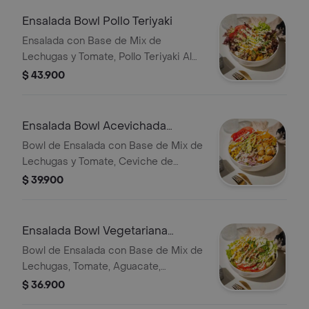
Ensalada Bowl Pollo Teriyaki
Ensalada con Base de Mix de
Lechugas y Tomate, Pollo Teriyaki Al
Wok, Aros de Cebolla, Aguacate,
$ 43.900
Zanahoria, Cebollín, Ajonjolí y Salsa y
Bebida a Elección.
Ensalada Bowl Acevichada
Peruana
Bowl de Ensalada con Base de Mix de
Lechugas y Tomate, Ceviche de
Tilapia tilapia Fresca con Cebolla
$ 39.900
Modara, Limon, Cilantro, Ajinomoto,
Togashi y Sal, Camarones Coco,
Aguacate, Maíz Tostado, Salsa
Ensalada Bowl Vegetariana
Acevichada, Zanahoria, Cebollín y
Fresca
Bowl de Ensalada con Base de Mix de
Ajonjolí.
Lechugas, Tomate, Aguacate,
Zanahoria, Maíz Dulce, Pepino, Mango,
$ 36.900
Cebolla Crispy, Salsa de la Casa,