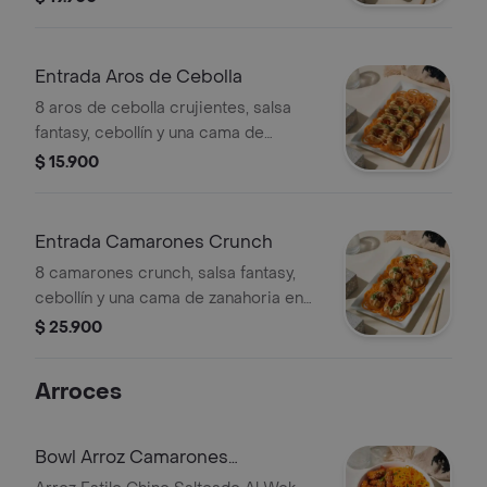
Entrada Aros de Cebolla
8 aros de cebolla crujientes, salsa
fantasy, cebollín y una cama de
zanahoria en espiral.
$ 15.900
Entrada Camarones Crunch
8 camarones crunch, salsa fantasy,
cebollín y una cama de zanahoria en
espiral.
$ 25.900
Arroces
Bowl Arroz Camarones
Agridulces