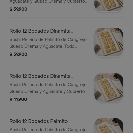
Aguacate y Queso Crema y Cubierto
de Plátano Maduro, 12 Piezas.
$ 39.900
Rollo 12 Bocados Dinamita
Tempura
Sushi Relleno de Palmito de Cangrejo,
Queso Crema y Aguacate, Todo
Tempura, 12 Piezas.
$ 39.900
Rollo 12 Bocados Dinamita
Tropical
Sushi Relleno de Palmito de Cangrejo,
Queso Crema y Aguacate y Cubierto
de Plátano Maduro, 12 Piezas.
$ 41.900
Rollo 12 Bocados Palmito
Tempura
Sushi Relleno de Palmito de Cangrejo,