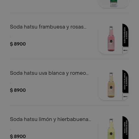
Soda hatsu frambuesa y rosas
300 ml
.
$ 8900
Soda hatsu uva blanca y romeo
300 ml
.
$ 8900
Soda hatsu limón y hierbabuena
300 ml
.
$ 8900