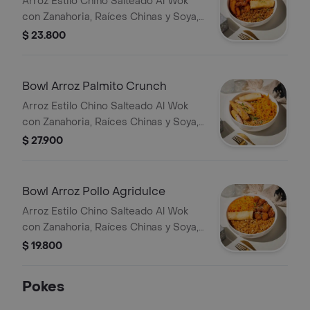
Arroz Estilo Chino Salteado Al Wok
con Zanahoria, Raíces Chinas y Soya,
Camarones Crunch Bañados en
$ 23.800
Agridulce, Zanahoria en Espiral, Un
Egg Roll, Ajonjolí Mixto y Cebollín.
Bowl Arroz Palmito Crunch
Arroz Estilo Chino Salteado Al Wok
con Zanahoria, Raíces Chinas y Soya,
Palmito de Cangrejo Crunch, Salsa de
$ 27.900
la Casa, Zanahoria en Espiral, Un Egg
Roll, Ajonjolí Mixto y Cebollín.
Bowl Arroz Pollo Agridulce
Arroz Estilo Chino Salteado Al Wok
con Zanahoria, Raíces Chinas y Soya,
Pollo Crunch Bañado en Agridulce,
$ 19.800
Zanahoria en Espiral, Un Egg Roll,
Ajonjolí Mixto y Cebollín.
Pokes