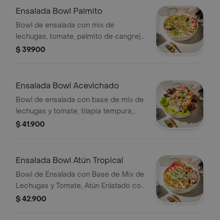
Ensalada Bowl Palmito
Bowl de ensalada con mix de
lechugas, tomate, palmito de cangrejo
tempura, maíz tostado, aguacate,
$ 39.900
plátano maduro, mango, zanahoria,
salsa, ajonjolí y cebollín.
Ensalada Bowl Acevichado
Bowl de ensalada con base de mix de
lechugas y tomate, tilapia tempura,
cebolla morada, mayonesa, plátano
$ 41.900
verde, maíz tostado, salsa acevichado,
zanahoria, cebollín.
Ensalada Bowl Atún Tropical
Bowl de Ensalada con Base de Mix de
Lechugas y Tomate, Atún Enlatado con
Mayonesa Japonesa y Cebollín,
$ 42.900
Plátano Maduro, Aguacate, Zahoria,
Ajonjolí, Cebollín, Salsa.