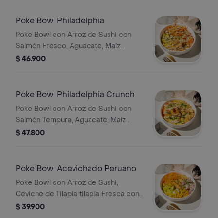
Poke Bowl Philadelphia
Poke Bowl con Arroz de Sushi con
Salmón Fresco, Aguacate, Maíz
Tierno, Aros de Cebolla, Zanahoria,
$ 46.900
Ajonjolí, Cebollín, Salsa de la Casa.
Poke Bowl Philadelphia Crunch
Poke Bowl con Arroz de Sushi con
Salmón Tempura, Aguacate, Maíz
Tierno, Aros de Cebolla, Zanahoria,
$ 47.800
Ajonjolí, Cebollín, Salsa de la Casa.
Poke Bowl Acevichado Peruano
Poke Bowl con Arroz de Sushi,
Ceviche de Tilapia tilapia Fresca con
Cebolla Modara, Limón, Cilantro ,
$ 39.900
Ajinomoto, Togashi y Sal, Camarones