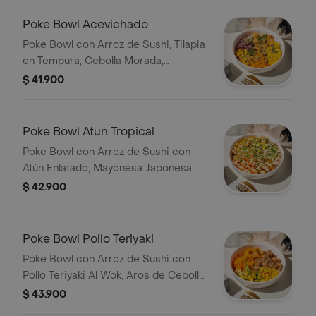
Cebollín.
Poke Bowl Acevichado
Poke Bowl con Arroz de Sushi, Tilapia
en Tempura, Cebolla Morada,
Monedas de Plátano Verde, Maíz
$ 41.900
Tostado, Salsa Acevichada, Zanahoria
y Cebollín.
Poke Bowl Atun Tropical
Poke Bowl con Arroz de Sushi con
Atún Enlatado, Mayonesa Japonesa,
Cebollín, Plátano Maduro, Aguacate,
$ 42.900
Zanahoria, Ajonjolí, Cebollín, Salsa de
la Casa.
Poke Bowl Pollo Teriyaki
Poke Bowl con Arroz de Sushi con
Pollo Teriyaki Al Wok, Aros de Cebolla,
Aguacate, Zanahoria, Cebollín, Ajonjolí,
$ 43.900
Salsa de la Casa.