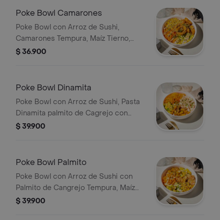
Poke Bowl Camarones
Poke Bowl con Arroz de Sushi,
Camarones Tempura, Maíz Tierno,
Aros de Cebolla, Aguacate, Zanahoria,
$ 36.900
Cebollin y Salsa de la Casa.
Poke Bowl Dinamita
Poke Bowl con Arroz de Sushi, Pasta
Dinamita palmito de Cagrejo con
Mayonesa Aguacate, Platano Maduro,
$ 39.900
Zanahoria, Salsa, Ajonjoli y Cebollin.
Poke Bowl Palmito
Poke Bowl con Arroz de Sushi con
Palmito de Cangrejo Tempura, Maíz
Tostado, Aguacate, Plátano Maduro,
$ 39.900
Mango, Zanahoria, Salsa, Ajonjolí y