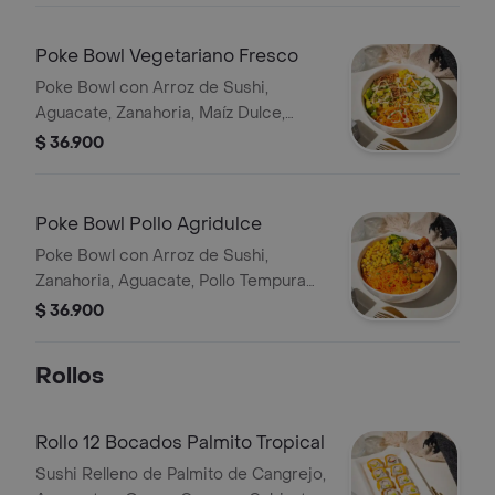
Coco, Aguacate, Maíz Tostado, Salsa
Acevichada, Zanahoria, Cebollín y
Poke Bowl Vegetariano Fresco
Ajonjolí.
Poke Bowl con Arroz de Sushi,
Aguacate, Zanahoria, Maíz Dulce,
Pepino, Mango, Cebolla Crispy, Salsa,
$ 36.900
Cebollín y Ajonjolí.
Poke Bowl Pollo Agridulce
Poke Bowl con Arroz de Sushi,
Zanahoria, Aguacate, Pollo Tempura
Bañado en Salsa Agridulce, Plátano
$ 36.900
Maduro, Maíz Tostado, Cebollín y
Ajonjolí.
Rollos
Rollo 12 Bocados Palmito Tropical
Sushi Relleno de Palmito de Cangrejo,