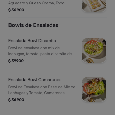
Aguacate y Queso Crema, Todo
Tempura, 12 Piezas.
$ 36.900
Bowls de Ensaladas
Ensalada Bowl Dinamita
Bowl de ensalada con mix de
lechugas, tomate, pasta dinamita de
palmito de cangrejo, mayonesa,
$ 39.900
aguacate, plátano maduro, zanahoria,
ajonjolí y cebollín.
Ensalada Bowl Camarones
Bowl de Ensalada con Base de Mix de
Lechugas y Tomate, Camarones
Tempura, Maíz Tierno, Aros de
$ 36.900
Cebolla, Aguacate, Zanahoria,
Cebollin.