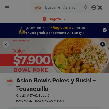
Bogotá
Regístrate
¿Nuevo en Rappi?
y disfruta de
envíos gratis por semanas
Aplican TyC
Asian Bowls Pokes y Sushi -
Teusaquillo
Cra 20 #37-67, Bogotá
Poke - Asian Bowls Pokes y Sushi