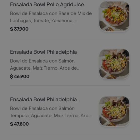
Ensalada Bowl Pollo Agridulce
Bowl de Ensalada con Base de Mix de
Lechugas, Tomate, Zanahoria,
Aguacate, Pollo Tempura Bañado en
$ 37.900
Salsa Agrudulce, Plátano Maduro, Maíz
Tostado, Cebollín, Ajonjolí.
Ensalada Bowl Philadelphia
Bowl de Ensalada con Salmón,
Aguacate, Maíz Tierno, Aros de
Cebolla, Zanahoria, Ajonjolí, Cebollín,
$ 46.900
Salsa de la Casa.
Ensalada Bowl Philadelphia
Crunch
Bowl de Ensalada con Salmón
Tempura, Aguacate, Maíz Tierno, Aros
de Cebolla, Zanahoria, Ajonjolí,
$ 47.800
Cebollín, Salsa de la Casa.