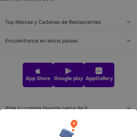
Top Marcas y Cadenas de Restaurantes
Encuéntranos en estos países
App Store
Google play
AppGallery
Pide tu comida favorita cerca de ti
Categorías