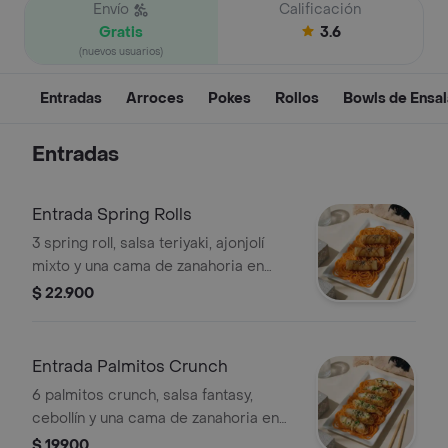
Envío
Calificación
Gratis
3.6
(nuevos usuarios)
Entradas
Arroces
Pokes
Rollos
Bowls de Ensa
Entradas
Entrada Spring Rolls
3 spring roll, salsa teriyaki, ajonjolí
mixto y una cama de zanahoria en
espiral.
$ 22.900
Entrada Palmitos Crunch
6 palmitos crunch, salsa fantasy,
cebollín y una cama de zanahoria en
espiral.
$ 19.900