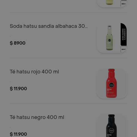
Soda hatsu sandia albahaca 300
ml
.
$ 8900
Té hatsu rojo 400 ml
.
$ 11.900
Té hatsu negro 400 ml
.
$ 11.900