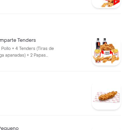
 Papa Pequeña + 1 Gaseosa
omparte Tenders
Pollo + 4 Tenders (Tiras de
ga apanadas) + 2 Papas
1 Balde de Salsa 100g + 2
et 400 ml
Pequeno