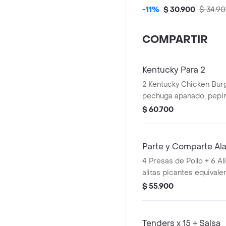
mayonesa premium y man
-11%
$ 30.900
$ 34.9
PopCorn Peq + 1 Papa P
Pet 400ml + 1 Balde de
COMPARTIR
Kentucky Para 2
2 Kentucky Chicken Burg
pechuga apanado, pepinillos, mayonesa
premium y mantequilla) 
$ 60.700
Pequeñas + 2 Gaseosas
Avalancha Oreo
Parte y Comparte Al
4 Presas de Pollo + 6 Al
alitas picantes equivalen
+ 2 Papas Pequeñas + 2
$ 55.900
400ml + 1 Balde de Sal
Tenders x 15 + Salsa