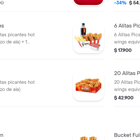
 de Salsa 100g
Pequeñas + 1 Balde de Salsa 100g + 1
00
-34%
$ 54
Gaseosa 1,5
es
6 Alitas P
itas picantes hot
6 Alitas Pic
zo de ala) + 1
wings equiva
osa PET 400ml + +
$ 17.900
20 Alitas 
itas picantes hot
20 Alitas Pi
zo de ala)
wings equiva
$ 42.900
rn
Bucket Ful