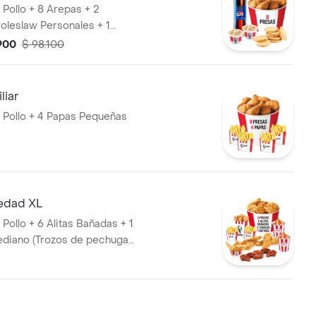
 Pollo + 8 Arepas + 2
oleslaw Personales + 1
 Litros
.900
$ 98.100
liar
 Pollo + 4 Papas Pequeñas
edad XL
Pollo + 6 Alitas Bañadas + 1
diano (Trozos de pechuga
 4 Tenders (Tiras de Pollo
anadas) + 2 Papas Pequeñas +
 Arequipe + 1 Balde de Salsa