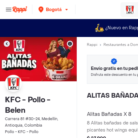
Bogotá
¿Nuevo en Rap
Rappi
Restaurantes a Dom
Envío gratis en tu ped
Disfruta este descuento en tu 
en minutos.
ALITAS BAÑAD
KFC - Pollo -
Belen
Alitas Bañadas X 8
Carrera 81 #30-24, Medellín,
8 Alitas bañadas de sals
Antioquia, Colombia
picantes hot wings equi
Pollo - KFC - Pollo
de ala)