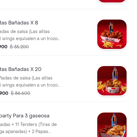
tas Bañadas X 8
adas de salsa (Las alitas
t wings equivalen a un trozo
 Papa Pequeña + 1 Gaseosa Pet
.900
$ 35.200
tas Bañadas X 20
ñadas de salsa (Las alitas
t wings equivalen a un trozo
 Papa Pequeña + 1 Gaseosa 1,5
.900
$ 86.600
party Para 3 gaseosa
ñadas + 11 Tenders (Tiras de
ga apanadas) + 2 Papas