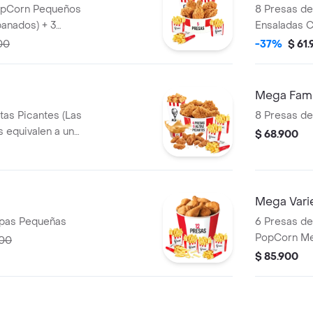
8 Presas de
panados) + 3
Ensaladas C
Gaseosa 1,5
00
-37%
$ 61
Mega Fami
itas Picantes (Las
8 Presas de
s equivalen a un
$ 68.900
rn Mediano (Trozos
+ 3 Papas
Salsa 100g
Mega Vari
resas + 6 Papas Pequeñas
6 Presas de 
PopCorn Me
200
apanados) +
$ 85.900
Pechuga ap
2 Sudaes de
100g