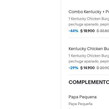
Combo Kentucky + P
1 Kentucky Chicken Burg
pechuga apanado, pepinillos, mayonesa
premium y mantequilla)
-44%
$ 18.900
$ 33.8
+ 1 Gaseosa PET 400ml 
Salsa 100g
Kentucky Chicken Bu
1 Kentucky Chicken Burger (1 File
pechuga apanado, pepinillos, mayonesa
premium y mantequilla)
-29%
$ 14.900
$ 20.9
COMPLEMENT
Papa Pequena
Papa Pequeña