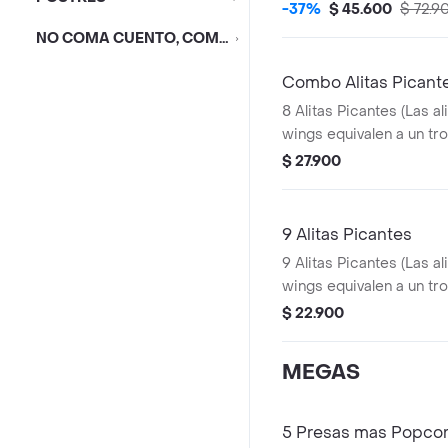
Pequeñas + 1 Balde
-37%
$ 45.600
$ 72.9
NO COMA CUENTO, COMA DESCUENTO
Combo Alitas Picant
8 Alitas Picantes (Las al
wings equivalen a un tro
Papa Pequeña + 1 Gase
$ 27.900
1 Blister de Salsa BBQ
9 Alitas Picantes
9 Alitas Picantes (Las al
wings equivalen a un tro
$ 22.900
MEGAS
5 Presas mas Popco