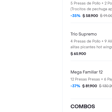
5 Presas de Pollo + 2 PopCorn Pequeños
(Trocitos de pechuga a
Papas Pequeñas
-35%
$ 58.900
$ 91.0
Trio Supremo
4 Presas de Pollo + 9 Al
alitas picantes hot wing
trozo de ala) + 1 PopCo
$ 65.900
de pechuga apanados) 
Pequeñas + 1 Balde de 
Mega Familiar 12
12 Presas P
-37%
$ 81.900
$ 130.
COMBOS