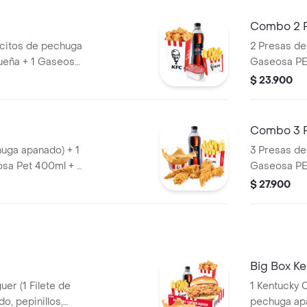
Combo 2 
citos de pechuga
2 Presas de
ueña + 1 Gaseosa
Gaseosa PE
e Salsa BBQ
$ 23.900
Combo 3 
huga apanado) + 1
3 Presas de
sa Pet 400ml + 1
Gaseosa PE
$ 27.900
Big Box K
er (1 Filete de
1 Kentucky Coron
o, pepinillos,
pechuga apanado, Ensalada Coleslaw,