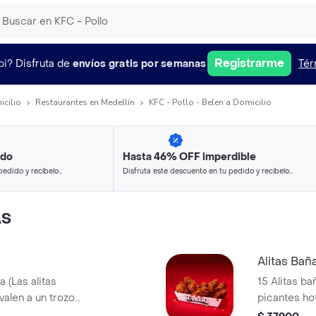
Registrarme
pi?
Disfruta de
envíos gratis por semanas
Tér
icilio
Restaurantes en Medellín
KFC - Pollo - Belen a Domicilio
ido
Hasta 46% OFF imperdible
pedido y recíbelo
Disfruta este descuento en tu pedido y recíbelo
en minutos.
AS
Alitas Bañ
a (Las alitas
15 Alitas ba
valen a un trozo
picantes ho
de ala)