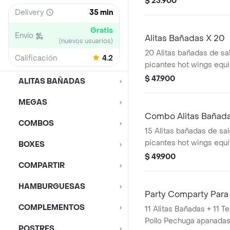
$ 23.900
Delivery
35 min
Gratis
Envío
Alitas Bañadas X 20
(nuevos usuarios)
20 Alitas bañadas de sal
Calificación
4.2
picantes hot wings equi
de ala)
$ 47.900
ALITAS BAÑADAS
MEGAS
Combo Alitas Bañada
COMBOS
15 Alitas bañadas de sals
picantes hot wings equi
BOXES
de ala) + 2 Papa Pequeñ
$ 49.900
COMPARTIR
HAMBURGUESAS
Party Comparty Para
COMPLEMENTOS
11 Alitas Bañadas + 11 Tenders (Tiras de
Pollo Pechuga apanadas
POSTRES