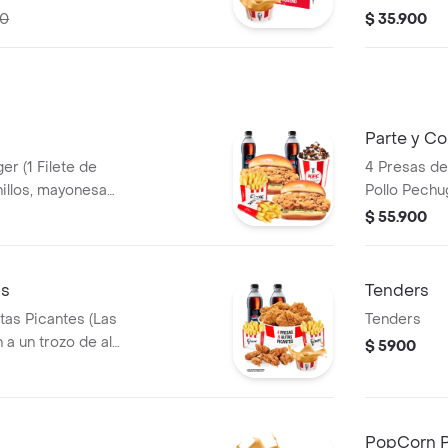
tequilla) + 1
BBQ y mantequilla) + 1 Pop Corn
00
$ 35.900
eq + 1 Gaseosa
Pequeño+ 1
 Salsa 100g
PET 400ml
Parte y C
er (1 Filete de
4 Presas de 
Pollo Pechu
+ 2 Papas
Pequeñas + 
$ 55.900
 PET 400ml + 1
Gaseosas P
as
Tenders
itas Picantes (Las
Tenders
 a un trozo de ala)
$ 5900
 Gaseosas Pet
sa 100g
PopCorn 