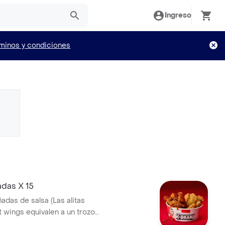
Ingreso
minos y condiciones
adas X 15
ñadas de salsa (Las alitas
t wings equivalen a un trozo