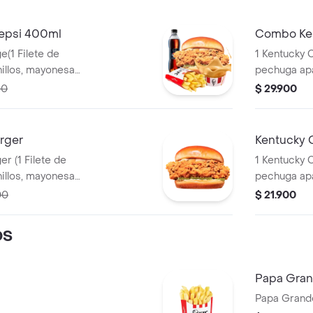
epsi 400ml
Combo Ken
e(1 Filete de
1 Kentucky C
pechuga apanado, Ensalada Coleslaw,
 + 1 Papa Pequeña
BBQ y mantequilla) + 1 Papa Pequeña + 1
00
$ 29.900
+ 1 Balde de
Gaseosa PE
rger
Kentucky 
te de
1 Kentucky C
pechuga apanado, Ensalada Coleslaw,
BBQ y man
00
$ 21.900
OS
Papa Gra
Papa Grand