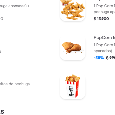
huga apanadas) +
1 Pop Corn 
pechuga ap
00
$ 13.900
PopCorn 
1 Pop Corn 
apanados)
0
-38%
$ 99
citos de pechuga
AS