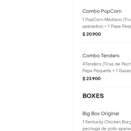
Combo PopCorn
1 PopCorn Mediano (Tro
apanados) + 1 Papa Peq
PET 400ml + 1 Blister d
$ 20.900
Combo Tenders
4Tenders (Tiras de Pec
Papa Pequeña + 1 Gaseo
Balde de Salsa 100g
$ 23.900
BOXES
Big Box Original
1 Kentucky Chicken Burgu
pechuga de pollo apanad