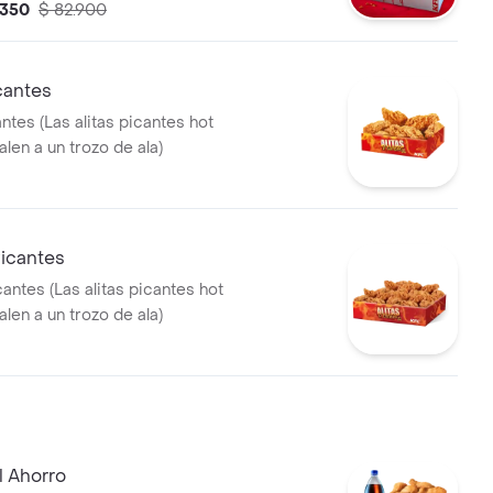
.350
$ 82.900
 lts
icantes
antes (Las alitas picantes hot
len a un trozo de ala)
Picantes
cantes (Las alitas picantes hot
len a un trozo de ala)
l Ahorro