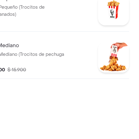
Pequeño (Trocitos de
anados)
Mediano
Mediano (Trocitos de pechuga
00
$ 15.900