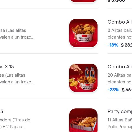
$ 37.900
Combo Ali
sa (Las alitas
8 Alitas bañ
valen a un trozo
picantes ho
de ala) + 1
-18%
$ 28
s X 15
Combo Ali
a (Las alitas
20 Alitas ba
valen a un trozo
picantes ho
a + 2 Gaseosa Pet
de ala) + 3
-23%
$ 66
lts
 3
Party com
11 Alitas Ba
) + 2 Papas
Pollo Pechu