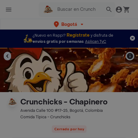
Bogotá
Regístrate
¿Nuevo en Rappi?
y disfruta de
envíos gratis por semanas
Aplican TyC
Crunchicks - Chapinero
Avenida Calle 100 #17-25, Bogotá, Colombia
Comida Típica - Crunchicks
Cerrado por hoy