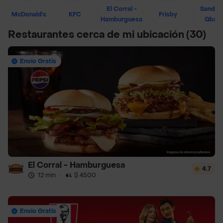
El Corral -
Sandwi
McDonald's
KFC
Frisby
Hamburguesa
Qban
Restaurantes cerca de mi ubicación
(30)
Envío Gratis
El Corral - Hamburguesa
4.7
12 min
·
$ 4500
Envío Gratis