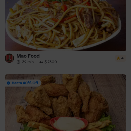
Mao Food
4
39 min
·
$ 7500
Hasta 40% Off