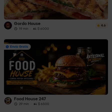
Gordo House
4.6
19 min
·
$ 6000
Envío Gratis
Food House 247
29 min
·
$ 6500