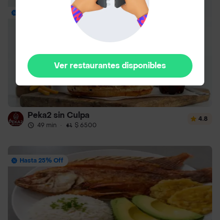
Envío Gratis
Ver restaurantes disponibles
Peka2 sin Culpa
4.8
49 min
·
$ 6500
Hasta 25% Off