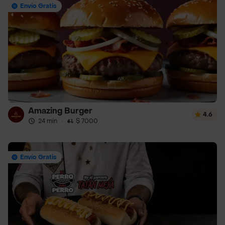
Envío Gratis
Amazing Burger
4.6
24 min
·
$ 7000
Envío Gratis