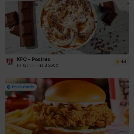
KFC - Postres
4.6
12 min
·
$ 5000
Envío Gratis