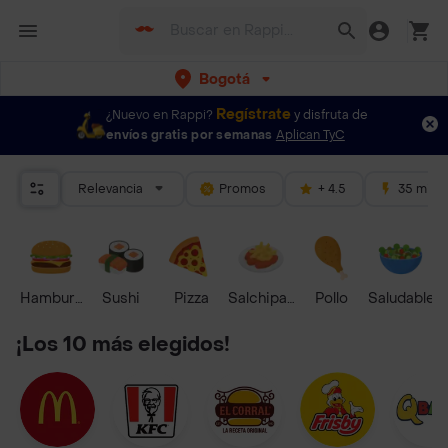
Bogotá
Regístrate
¿Nuevo en Rappi?
y disfruta de
envíos gratis por semanas
Aplican TyC
Relevancia
Promos
+ 4.5
35 mins
Hamburguesa
Sushi
Pizza
Salchipapas
Pollo
Saludable
¡Los 10 más elegidos!