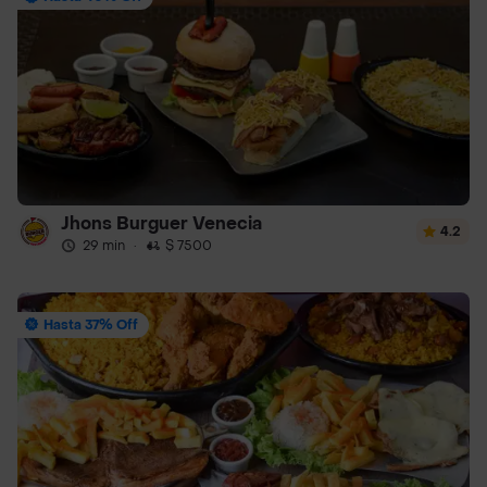
Jhons Burguer Venecia
4.2
29 min
·
$ 7500
Hasta 37% Off