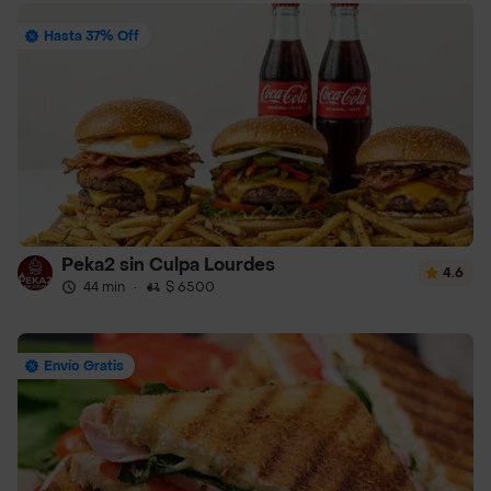
Hasta 37% Off
Peka2 sin Culpa Lourdes
4.6
44 min
·
$ 6500
Envío Gratis