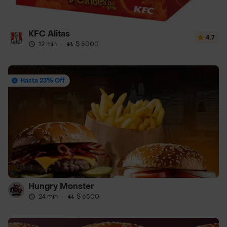
KFC Alitas
4.7
12 min
·
$ 5000
Hasta 23% Off
Hungry Monster
24 min
·
$ 6500