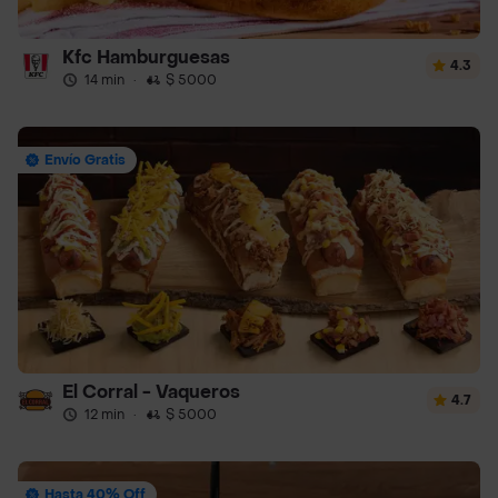
Kfc Hamburguesas
4.3
14 min
·
$ 5000
Envío Gratis
El Corral - Vaqueros
4.7
12 min
·
$ 5000
Hasta 40% Off