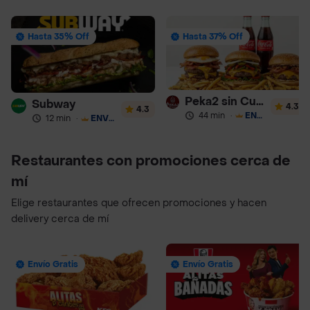
Hasta 35% Off
Hasta 37% Off
Peka2 sin Culpa Lourdes
Subway
4.3
4.3
44 min
·
ENVÍO GRATIS
12 min
·
ENVÍO GRATIS
Restaurantes con promociones cerca de
mí
Elige restaurantes que ofrecen promociones y hacen
delivery cerca de mí
Envío Gratis
Envío Gratis