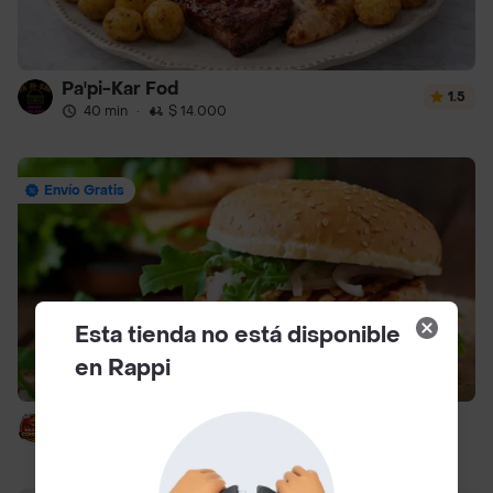
Pa'pi-Kar Fod
1.5
40 min
·
$ 14.000
Envío Gratis
Esta tienda no está disponible
en Rappi
Solo Combo Burguer Ll
40 min
·
$ 14.000