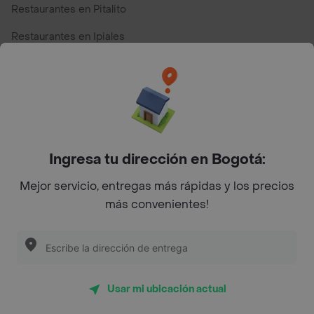
Restaurantes en Pitalito
Restaurantes en Ipiales
Restaurantes en San Andres
Restaurantes cerca de mi para pedir Comida a Domicilio -
Top Marcas y Cadenas de Restaurantes
Ingresa tu dirección en Bogotá:
Encuéntranos en estos países
Mejor servicio, entregas más rápidas y los precios
más convenientes!
App Store
Google play
AppGallery
Usar mi ubicación actual