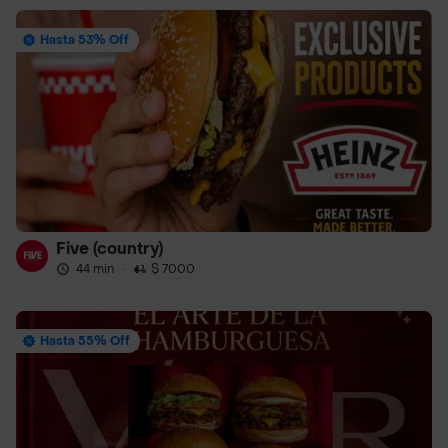
Hasta 53% Off
Five (country)
44 min
·
$ 7000
Hasta 55% Off