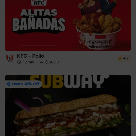
KFC - Pollo
4.7
12 min
·
$ 5000
Hasta 35% Off