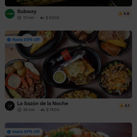
Subway
4.8
12 min
·
$ 5500
Hasta 55% Off
La Sazón de la Noche
4.1
34 min
·
$ 7500
Hasta 49% Off