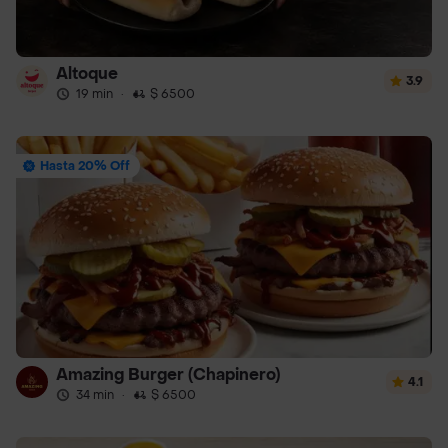
Altoque
3.9
19 min
·
$ 6500
Hasta 20% Off
Amazing Burger (Chapinero)
4.1
34 min
·
$ 6500