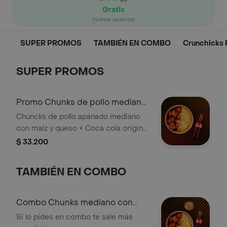
Gratis
(nuevos usuarios)
SUPER PROMOS
TAMBIÉN EN COMBO
Crunchicks 
SUPER PROMOS
Promo Chunks de pollo mediano
con maíz + bebida.
Chuncks de pollo apanado mediano
con maiz y queso + Coca cola original
400 ml. Acompañado de una salsa a
$ 33.200
elección.
TAMBIÉN EN COMBO
Combo Chunks mediano con
bebida y postre
Si lo pides en combo te sale más