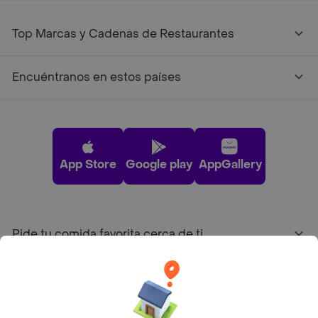
Top Marcas y Cadenas de Restaurantes
Encuéntranos en estos países
App Store
Google play
AppGallery
Pide tu comida favorita cerca de ti
Categorías