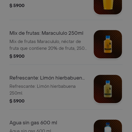
$ 5900
Mix de frutas: Maracululo 250ml
Mix de frutas Maracululo, néctar de
fruta que contiene 20% de fruta, 250
ml.
$ 5900
Refrescante: Limón hierbabuena
250ml
Refrescante: Limón hierbabuena
250ml.
$ 5900
Agua sin gas 600 ml
Agua sin gas 600 ml