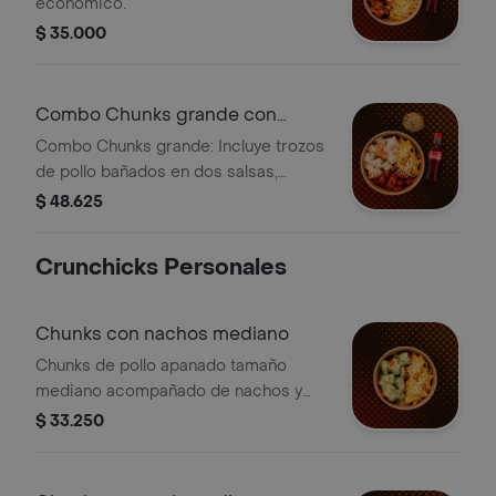
económico.
$ 35.000
Combo Chunks grande con
bebida y postre
Combo Chunks grande: Incluye trozos
de pollo bañados en dos salsas,
tortilla chips con queso, bebida
$ 48.625
Coca-Cola y galleta con chispas de
chocolate.
Crunchicks Personales
Chunks con nachos mediano
Chunks de pollo apanado tamaño
mediano acompañado de nachos y
queso.
$ 33.250