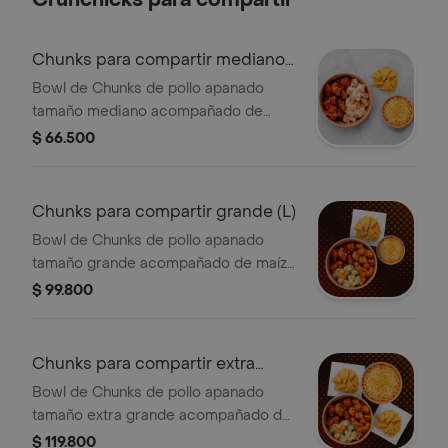
Crunchicks para compartir
Chunks para compartir mediano
(M)
Bowl de Chunks de pollo apanado
tamaño mediano acompañado de
maíz dulce con queso y nachos.
$ 66.500
(Sugerido para dos)
Chunks para compartir grande (L)
Bowl de Chunks de pollo apanado
tamaño grande acompañado de maíz
dulce con queso y nachos.(Sugerido
$ 99.800
para tres)
Chunks para compartir extra
grande (XL)
Bowl de Chunks de pollo apanado
tamaño extra grande acompañado de
maíz dulce con queso y nachos.
$ 119.800