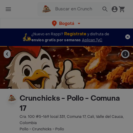
Bogotá
Regístrate
¿Nuevo en Rappi?
y disfruta de
envíos gratis por semanas
Aplican TyC
Crunchicks - Pollo - Comuna
17
Cra. 100 #5-169 local 331, Comuna 17, Cali, Valle del Cauca,
Colombia
Pollo - Crunchicks - Pollo