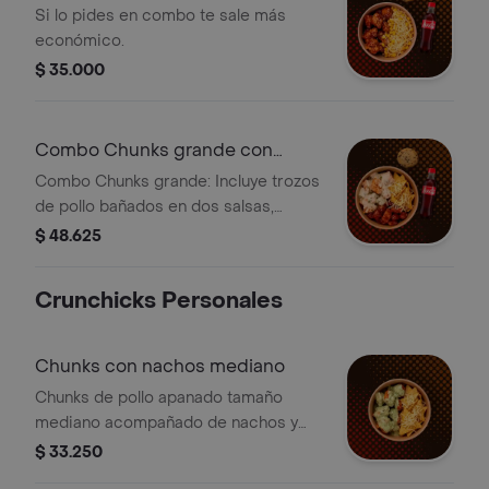
bebida y postre
Si lo pides en combo te sale más
económico.
$ 35.000
Combo Chunks grande con
bebida y postre
Combo Chunks grande: Incluye trozos
de pollo bañados en dos salsas,
tortilla chips con queso, bebida
$ 48.625
Coca-Cola y galleta con chispas de
chocolate.
Crunchicks Personales
Chunks con nachos mediano
Chunks de pollo apanado tamaño
mediano acompañado de nachos y
queso.
$ 33.250