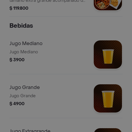
tamaño extra grande acompañado de
maíz dulce con queso y nachos.
$ 119.800
(Sugerido para cuatro)
Bebidas
Jugo Mediano
Jugo Mediano
$ 3900
Jugo Grande
Jugo Grande
$ 4900
Jugo Extragrande