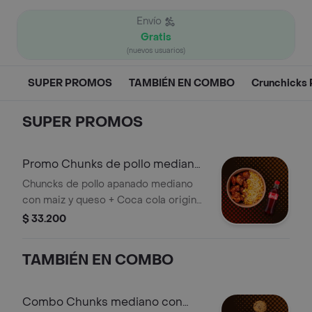
Envío
Gratis
(nuevos usuarios)
SUPER PROMOS
TAMBIÉN EN COMBO
Crunchicks 
SUPER PROMOS
Promo Chunks de pollo mediano
con maíz + bebida.
Chuncks de pollo apanado mediano
con maiz y queso + Coca cola original
400 ml. Acompañado de una salsa a
$ 33.200
elección.
TAMBIÉN EN COMBO
Combo Chunks mediano con