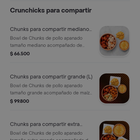
Crunchicks para compartir
Chunks para compartir mediano
(M)
Bowl de Chunks de pollo apanado
tamaño mediano acompañado de
maíz dulce con queso y nachos.
$ 66.500
(Sugerido para dos)
Chunks para compartir grande (L)
Bowl de Chunks de pollo apanado
tamaño grande acompañado de maíz
dulce con queso y nachos.(Sugerido
$ 99.800
para tres)
Chunks para compartir extra
grande (XL)
Bowl de Chunks de pollo apanado