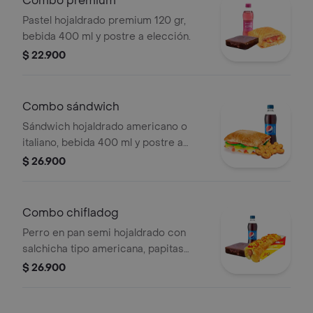
Combo premium
Pastel hojaldrado premium 120 gr,
bebida 400 ml y postre a elección.
$ 22.900
Combo sándwich
Sándwich hojaldrado americano o
italiano, bebida 400 ml y postre a
elección
$ 26.900
Combo chifladog
Perro en pan semi hojaldrado con
salchicha tipo americana, papitas
fósforo, salsas, bebida 400 ml y
$ 26.900
postre a elección.