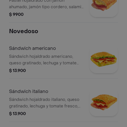
Pastel hojaldrado con jamón
ahumado, jamón tipo cordero, salami
y queso mozzarella.
$ 9900
Novedoso
Sándwich americano
Sándwich hojaldrado americano,
queso gratinado, lechuga y tomate
fresco, acompañado de salsa de ajo o
$ 13.900
mil islas
Sándwich italiano
Sándwich hojaldrado italiano, queso
gratinado, lechuga y tomate fresco,
acompañado de salsa de ajo o rosada
$ 13.900