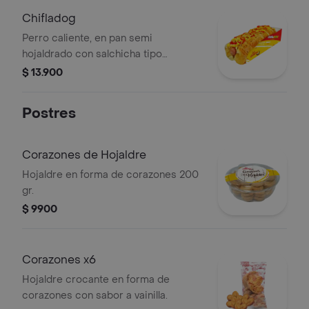
Chifladog
Perro caliente, en pan semi
hojaldrado con salchicha tipo
americana, acompañado de
$ 13.900
crocantes papitas y salsas (piña,
rosada, tomate y queso cheddar).
Postres
Corazones de Hojaldre
Hojaldre en forma de corazones 200
gr.
$ 9900
Corazones x6
Hojaldre crocante en forma de
corazones con sabor a vainilla.