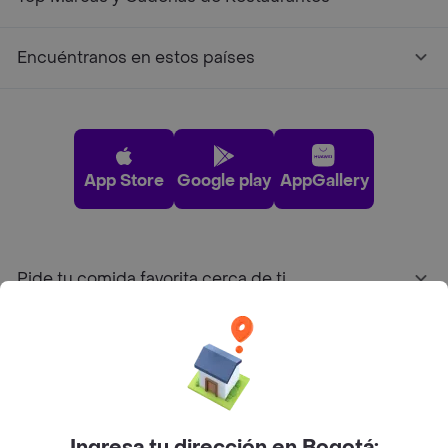
Encuéntranos en estos países
App Store
Google play
AppGallery
Pide tu comida favorita cerca de ti
Categorías
Únete a Rappi