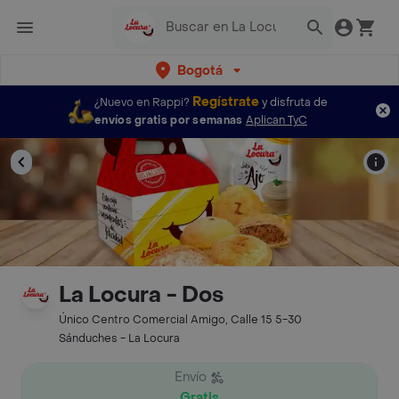
Bogotá
Regístrate
¿Nuevo en Rappi?
y disfruta de
envíos gratis por semanas
Aplican TyC
La Locura - Dos
Único Centro Comercial Amigo, Calle 15 5-30
Sánduches - La Locura
Envío
Gratis