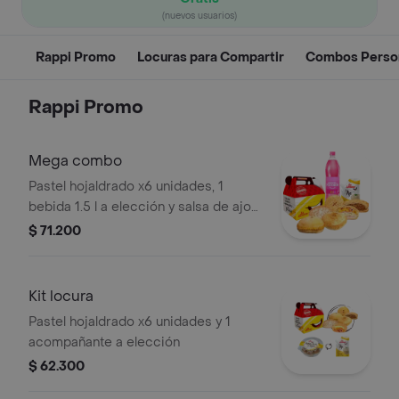
(nuevos usuarios)
Rappi Promo
Locuras para Compartir
Combos Perso
Rappi Promo
Mega combo
Pastel hojaldrado x6 unidades, 1
bebida 1.5 l a elección y salsa de ajo
doy pack 200 gr.
$ 71.200
Kit locura
Pastel hojaldrado x6 unidades y 1
acompañante a elección
$ 62.300