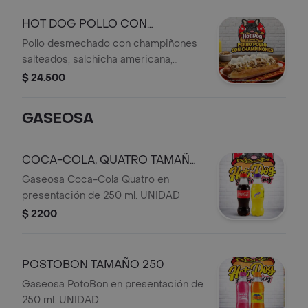
papas cabello de ángel crujientes
sobre pan fresco. El equilibrio
HOT DOG POLLO CON
perfecto entre dulce y salado
CHAMPIÑONES
Pollo desmechado con champiñones
salteados, salchicha americana,
huevos de codorniz y cremosa salsa
$ 24.500
de leche, acompañado de papas
cabello de ángel en pan suave y
GASEOSA
recién calentado. ¡Cremoso, crocante
y lleno de sabor!
COCA-COLA, QUATRO TAMAÑO
250
Gaseosa Coca-Cola Quatro en
presentación de 250 ml. UNIDAD
$ 2200
POSTOBON TAMAÑO 250
Gaseosa PotoBon en presentación de
250 ml. UNIDAD