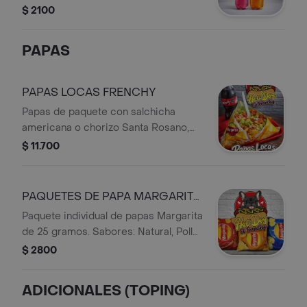
$ 2100
PAPAS
PAPAS LOCAS FRENCHY
Papas de paquete con salchicha
americana o chorizo Santa Rosano,
acompañadas de maíz, lechuga,
$ 11.700
tomate y otros toppings a elección.
PAQUETES DE PAPA MARGARITA
25 GR
Paquete individual de papas Margarita
de 25 gramos. Sabores: Natural, Pollo,
BBQ.
$ 2800
ADICIONALES (TOPING)