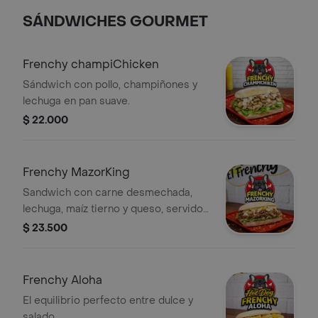
SÁNDWICHES GOURMET
Frenchy champiChicken
Sándwich con pollo, champiñones y
lechuga en pan suave.
$ 22.000
Frenchy MazorKing
Sandwich con carne desmechada,
lechuga, maíz tierno y queso, servido
en pan crujiente.
$ 23.500
Frenchy Aloha
El equilibrio perfecto entre dulce y
salado.