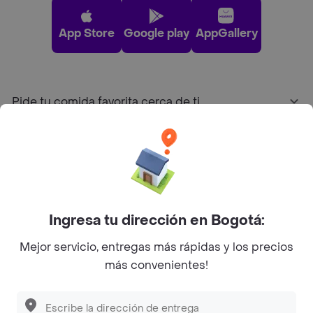
App Store
Google play
AppGallery
Pide tu comida favorita cerca de ti
Categorías
Únete a Rappi
Ingresa tu dirección en Bogotá:
Sobre Rappi
Mejor servicio, entregas más rápidas y los precios
más convenientes!
Facebook
Twitter
Instagram
©
2026
Rappi Inc. All rights reserved.