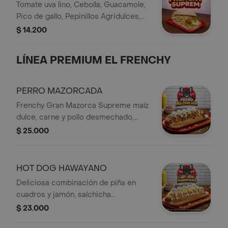
Tomate uva lino, Cebolla, Guacamole,
Pico de gallo, Pepinillos Agridulces,
Jalapeños, Queso doble crema,
$ 14.200
tocineta jamon de cerdo, Huevos de
codorniz, papas cabellos de Ángel;
LÍNEA PREMIUM EL FRENCHY
Pan artesanal
PERRO MAZORCADA
Frenchy Gran Mazorca Supreme maíz
dulce, carne y pollo desmechado,
salchicha americana, huevos de
$ 25.000
codorniz y nuestra cremosa crema
de leche, y crujientes papas cabello
de ángel en pan fresco y calientico.
HOT DOG HAWAYANO
¡Completo y poderoso!
Deliciosa combinación de piña en
cuadros y jamón, salchicha
americana, huevos de codorniz y
$ 23.000
suave crema de leche, terminado con