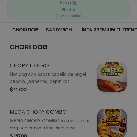
Envío
Gratis
(nuevos usuarios)
CHORI DOG
SANDWICH
LÍNEA PREMIUM EL FREN
CHORI DOG
CHORY LIGERO
Hot dog con papas cabello de ángel,
cebolla, jalapeños, pepinillos
agridulces, guacamole y pico de gallo.
$ 11.700
MEGA CHORY COMBO
MEGA CHORY COMBO incluye un hot
dog con papas fritas, huevo de
codorniz, salsas, papas Margarita
$ 19.700