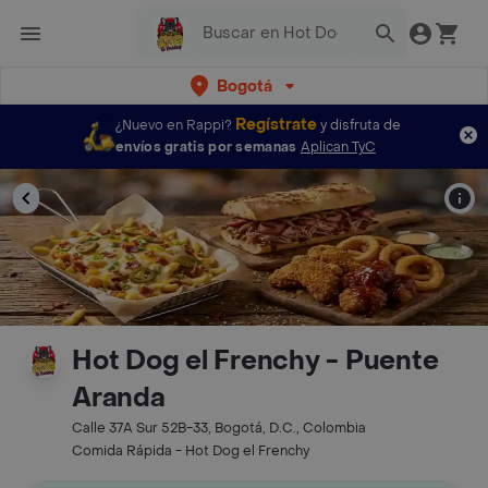
Bogotá
Regístrate
¿Nuevo en Rappi?
y disfruta de
envíos gratis por semanas
Aplican TyC
Hot Dog el Frenchy - Puente
Aranda
Calle 37A Sur 52B-33, Bogotá, D.C., Colombia
Comida Rápida - Hot Dog el Frenchy