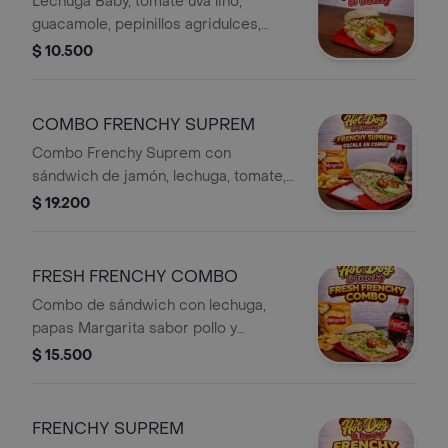
Lechuga Baby, tomate uva lino,
guacamole, pepinillos agridulces,
Jalapeños, cebolla, Papas cabellos de
$ 10.500
Ángel, Jamón de cerdo. (Pan
Artesanal, Pan de antaño).
COMBO FRENCHY SUPREM
Combo Frenchy Suprem con
sándwich de jamón, lechuga, tomate,
queso y papas Margarita sabor pollo,
$ 19.200
acompañado de gaseosa.
FRESH FRENCHY COMBO
Combo de sándwich con lechuga,
papas Margarita sabor pollo y
gaseosa Coca-Cola.
$ 15.500
FRENCHY SUPREM