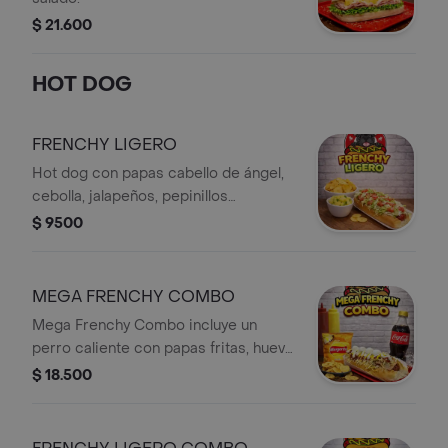
$ 21.600
HOT DOG
FRENCHY LIGERO
Hot dog con papas cabello de ángel,
cebolla, jalapeños, pepinillos
agridulces, guacamole y pico de gallo.
$ 9500
MEGA FRENCHY COMBO
Mega Frenchy Combo incluye un
perro caliente con papas fritas, huevo
de codorniz, salsas y una gaseosa.
$ 18.500
Acompañado de papas Margarita
sabor pollo.