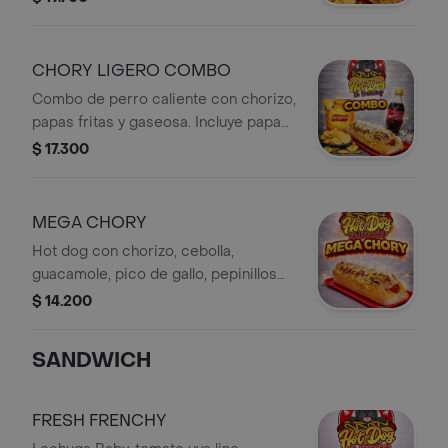
sabor pollo y gaseosa.
CHORY LIGERO COMBO
Combo de perro caliente con chorizo,
papas fritas y gaseosa. Incluye papas
Margarita sabor pollo.
$ 17.300
MEGA CHORY
Hot dog con chorizo, cebolla,
guacamole, pico de gallo, pepinillos
agridulces, jalapeños, queso doble
$ 14.200
crema, tocineta, huevos de codorniz y
papas cabellos de ángel.
SANDWICH
FRESH FRENCHY