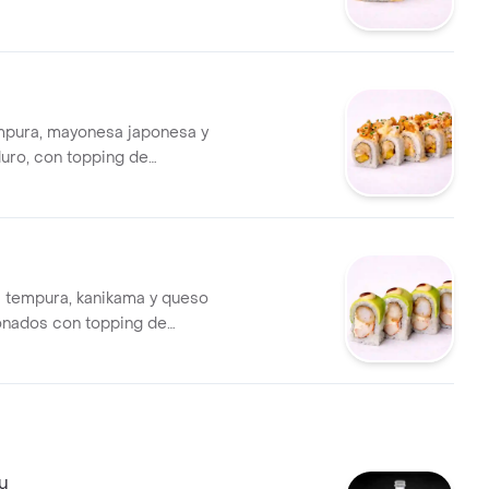
de salsa dinamita. (10 und)
mpura, mayonesa japonesa y
uro, con topping de
 tempura finamente cortados,
alsa dinamita. (10 und)
 tempura, kanikama y queso
onados con topping de
lsa dragón y sriracha. (10
u