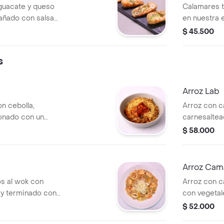
aguacate y queso
Calamares 
añado con salsa
en nuestra e
).
decorados c
$ 45.500
s
Arroz Lab
n cebolla,
Arroz con c
ronado con un
carnesaltea
bañado en salsa
vegetales,c
$ 58.000
tons fritos.
wonton frit
Arroz Cam
os al wok con
Arroz con c
y terminado con
con vegetal
con wonton 
$ 52.000