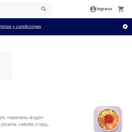
Ingreso
minos y condiciones
shi, mayonesa dragón
picante, cebolla crispy,
anahoria y atún en nuestra