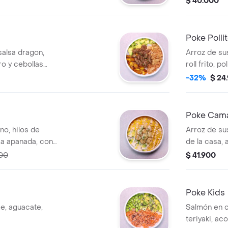
$ 40.000
salsa especia
Poke Polli
salsa dragon,
Arroz de su
o y cebollas
roll frito, p
 lomo en salsa
flame y ajonj
-32%
$ 24
Poke Cam
no, hilos de
Arroz de su
lia apanada, con
de la casa,
de leche de tigre.
hilos de eg
500
$ 41.900
bañados en 
fresco de ce
Poke Kids
e, aguacate,
Salmón en c
teriyaki, a