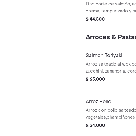
Fino corte de salmón, 
crema, tempurizado y b
teriyaki y dinamita (4 und
$ 44.500
Arroces & Pasta
Salmon Teriyaki
Arroz salteado al wok co
zucchini, zanahoria, co
jugoso lomo de salmón 
$ 63.000
teriyaki y crujientes won
Arroz Pollo
Arroz con pollo saltead
vegetales,champiñones 
wonton frito
$ 34.000