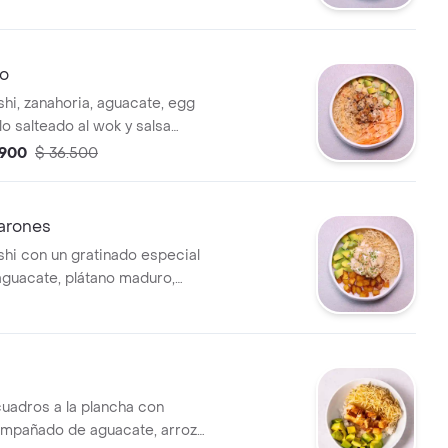
l y ajonjolí.
to
shi, zanahoria, aguacate, egg
ollo salteado al wok y salsa
oli
.900
$ 36.500
arones
shi con un gratinado especial
 aguacate, plátano maduro,
g roll, camarones tempura
leche de tigre y un toque
bollín.
uadros a la plancha con
compañado de aguacate, arroz