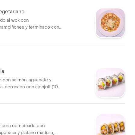
egetariano
ado al wok con
hampiñones y terminado con
o
ia
co con salmón, aguacate y
, coronado con ajonjolí. (10
mpura combinado con
ponesa y plátano maduro,