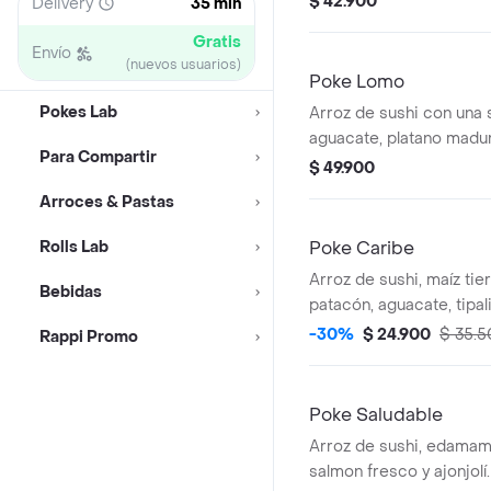
$ 42.900
Delivery
35 min
Gratis
Envío
(nuevos usuarios)
Poke Lomo
Pokes Lab
Arroz de sushi con una 
aguacate, platano madur
Para Compartir
crispy, con un delicioso
$ 49.900
teriyaky y cebollín.
Arroces & Pastas
Rolls Lab
Poke Caribe
Arroz de sushi, maíz tier
Bebidas
patacón, aguacate, tipa
nuestra increíble salsa 
-30%
$ 24.900
$ 35.
Rappi Promo
terminando con cebollín
Poke Saludable
Arroz de sushi, edamam
salmon fresco y ajonjolí.