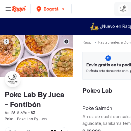
Bogotá
¿Nuevo en Rap
Rappi
Restaurantes a Dom
Envío gratis en tu ped
Disfruta este descuento en tu 
en minutos.
Pokes Lab
Poke Lab By Juca
- Fontibón
Poke Salmón
Ac. 26 # 69c - 83
Arroz de sushi con sals
Poke - Poke Lab By Juca
aguacate, kanikama tem
fresco en soya ponzu, ajo