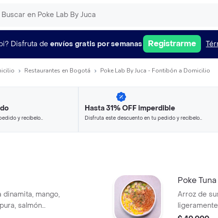
Registrarme
pi?
Disfruta de
envíos gratis por semanas
Tér
icilio
Restaurantes en Bogotá
Poke Lab By Juca - Fontibón a Domicilio
ido
Hasta 31% OFF imperdible
pedido y recíbelo
Disfruta este descuento en tu pedido y recíbelo
en minutos.
Poke Tuna
a dinamita, mango,
Arroz de su
pura, salmón
ligeramente 
njolí y cebollin.
aguacate, z