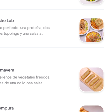
los de egg roll y masago arare.
oke Lab
e perfecto: una proteína, dos
s toppings y una salsa a
rimavera
rellenos de vegetales frescos,
 de una deliciosa salsa
eet chill (4 und).
empura