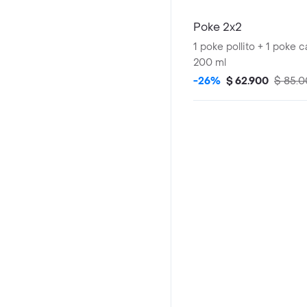
Poke 2x2
1 poke pollito + 1 poke c
200 ml
-26%
$ 62.900
$ 85.