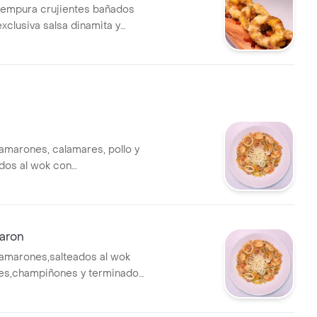
tempura crujientes bañados
xclusiva salsa dinamita y
on cebollín fresco (6 und).
amarones, calamares, pollo y
dos al wok con
hampiñones y terminado con
o
aron
amarones,salteados al wok
es,champiñones y terminado
frito