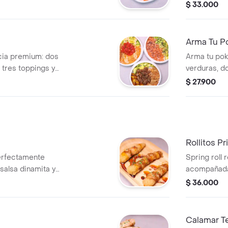
de sushi, hi
$ 33.000
Arma Tu P
cia premium: dos
Arma tu pok
 tres toppings y
verduras, do
elección.
$ 27.900
Rollitos P
erfectamente
Spring roll 
salsa dinamita y
acompañadas
lín (5 und).
sw
$ 36.000
Calamar T