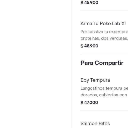
$ 45.900
Arma Tu Poke Lab Xl
Personaliza tu experien
proteínas, dos verduras,
dos salsas.
$ 48.900
Para Compartir
Eby Tempura
Langostinos tempura p
dorados, cubiertos con 
un toque fresco de cebol
$ 47.000
Salmón Bites