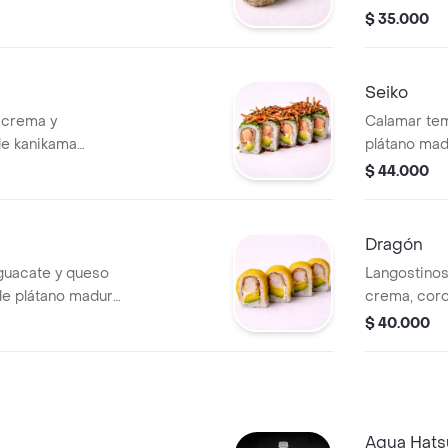
 und)
con topping 
$ 35.000
Seiko
 crema y
Calamar te
de kanikama
plátano mad
llín, bañado en
langostinos
$ 44.000
cebollín y s
Dragón
guacate y queso
Langostinos
de plátano maduro
crema, cor
aguacate, sa
$ 40.000
und)
Agua Hats