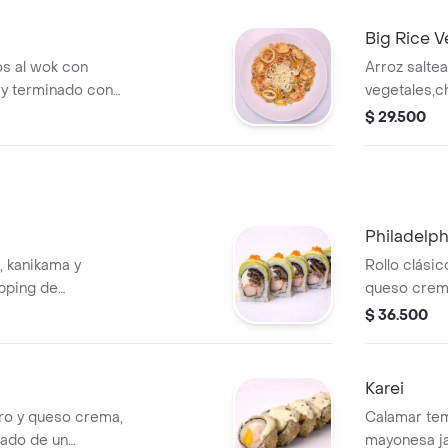
Big Rice V
os al wok con
Arroz salte
y terminado con
vegetales,c
wonton frit
$ 29.500
Philadelph
, kanikama y
Rollo clási
pping de
queso crema
a y masago. (10
und)
$ 36.500
Karei
ro y queso crema,
Calamar te
ado de un
mayonesa ja