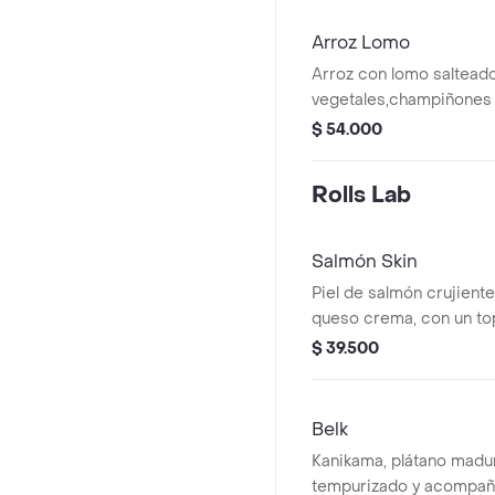
Arroz Lomo
Arroz con lomo saltead
vegetales,champiñones 
wonton frito
$ 54.000
Rolls Lab
Salmón Skin
Piel de salmón crujiente
queso crema, con un to
aguacate, salsa dinamit
$ 39.500
und)
Belk
Kanikama, plátano madu
tempurizado y acompañ