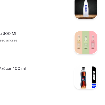
u 300 Ml
ezcladores
 Azúcar 400 ml