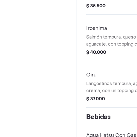
delicioso gratinado. (10
$ 35.500
Iroshima
Salmón tempura, queso
aguacate, con topping 
tempura, ajonjoli y cebo
$ 40.000
salsa teriyaki. (10 und)
Oiru
Langostinos tempura, a
crema, con un topping 
dulce. (10 und)
$ 37.000
Bebidas
Agua Hatsu Con Gas