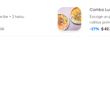
Combo Lu
aribe + 2 hatsu
Escoge un p
rollitos pri
000
-27%
$ 42