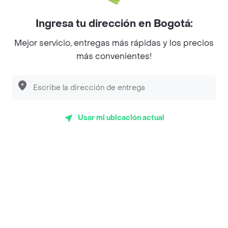
Myriam Camhi Co
Ingresa tu dirección en Bogotá:
Magnifique
Mejor servicio, entregas más rápidas y los precios
más convenientes!
Empanaditas de Pipian - Empanadas
Desayunadero de la 42
Luisa Postres
Sopitas y Frijoladas
Usar mi ubicación actual
Subway
Top Marcas y Cadenas de Restaurantes
Encuéntranos en estos países