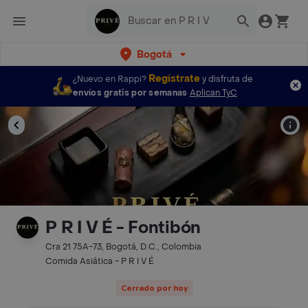
Bogotá
Regístrate
¿Nuevo en Rappi?
y disfruta de
envíos gratis por semanas
Aplican TyC
P R I V É - Fontibón
Cra 21 75A-73, Bogotá, D.C., Colombia
Comida Asiática - P R I V É
Cerrado por hoy