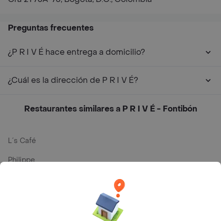
Preguntas frecuentes
¿P R I V É hace entrega a domicilio?
¿Cuál es la dirección de P R I V É?
Restaurantes similares a P R I V É - Fontibón
L´s Café
Philippe
Baskin Robbins
La Cesta
Mercari - Postres