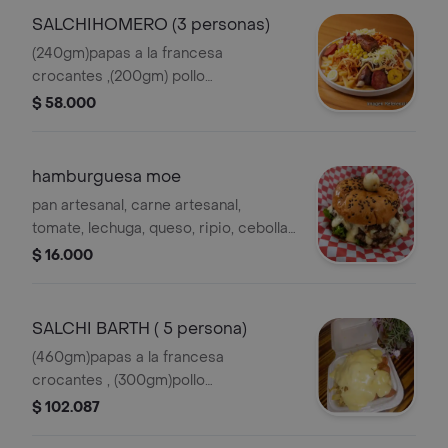
SALCHIHOMERO (3 personas)
(240gm)papas a la francesa
crocantes ,(200gm) pollo
desmechado marinado,
$ 58.000
(100gm)chorizo,(100gm) costilla
marinada, chicharrón, madurito dulce,
(2) tocineta, ripio, maíz, bañado en
hamburguesa moe
queso mozarela, pico de gallo,
pan artesanal, carne artesanal,
guacamole, salsas
tomate, lechuga, queso, ripio, cebolla,
huevo de codorniz,salsa
$ 16.000
SALCHI BARTH ( 5 persona)
(460gm)papas a la francesa
crocantes , (300gm)pollo
desmechado marinado,
$ 102.087
(200gm)chorizo, (200gm)costilla