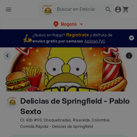
Bogotá
Regístrate
¿Nuevo en Rappi?
y disfruta de
envíos gratis por semanas
Aplican TyC
Delicias de Springfield - Pablo
Sexto
Cl. 42b #95, Dosquebradas, Risaralda, Colombia
Comida Rápida - Delicias de Springfield