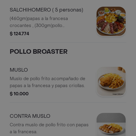
marinada, madurito dulce, (3)tocineta,
ripio, maíz, bañado en queso
SALCHIHOMERO ( 5 personas)
mozarela, salsas
(460gm)papas a la francesa
crocantes , (300gm)pollo
desmechado marinado,
$ 124.774
(200gm)chorizo, (200gm)costilla
marinada, madurito dulce, (3)tocineta,
POLLO BROASTER
ripio, maíz, bañado en queso
mozarela, salsas, guacamole, pico de
gallo, chicharrón
MUSLO
Muslo de pollo frito acompañado de
papas a la francesa y papas criollas.
$ 10.000
CONTRA MUSLO
Contra muslo de pollo frito con papas
a la francesa.