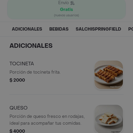
Envío
Gratis
(nuevos usuarios)
ADICIONALES
BEBIDAS
SALCHISPRINGFIELD
P
ADICIONALES
TOCINETA
Porción de tocineta frita.
$ 2000
QUESO
Porción de queso fresco en rodajas,
ideal para acompañar tus comidas.
$ 4000