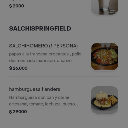
$ 2000
SALCHISPRINGFIELD
SALCHIHOMERO (1 PERSONA)
papas a la francesa crocantes , pollo
desmechado marinado, chorizo,
costilla marinada, chicharrón,
$ 26.000
madurito dulce, tocineta, ripio, maíz,
bañado en queso mozarela, pico de
gallo, guacamole, salsas
hamburguesa flanders
Hamburguesa con pan y carne
artesanal, tomate, lechuga, queso,
tocineta, cebolla, huevo de codorniz.
$ 29.000
Acompañada de papas a la francesa o
criolla y gaseosa de 250 ml.