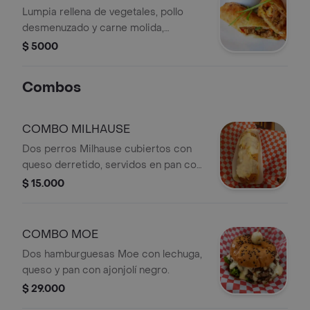
Lumpia rellena de vegetales, pollo
desmenuzado y carne molida,
acompañada de salsa agridulce.
$ 5000
Combos
COMBO MILHAUSE
Dos perros Milhause cubiertos con
queso derretido, servidos en pan con
semillas de ajonjolí.
$ 15.000
COMBO MOE
Dos hamburguesas Moe con lechuga,
queso y pan con ajonjolí negro.
$ 29.000