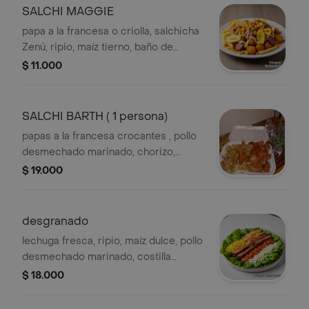
SALCHI MAGGIE
papa a la francesa o criolla, salchicha
Zenú, ripio, maíz tierno, baño de
queso
$ 11.000
SALCHI BARTH ( 1 persona)
papas a la francesa crocantes , pollo
desmechado marinado, chorizo,
costilla marinada, madurito dulce,
$ 19.000
tocineta, ripio, maíz, bañado en queso
mozarela, salsas
desgranado
lechuga fresca, ripio, maíz dulce, pollo
desmechado marinado, costilla
marinada, chorizo, baño de queso
$ 18.000
mozarela