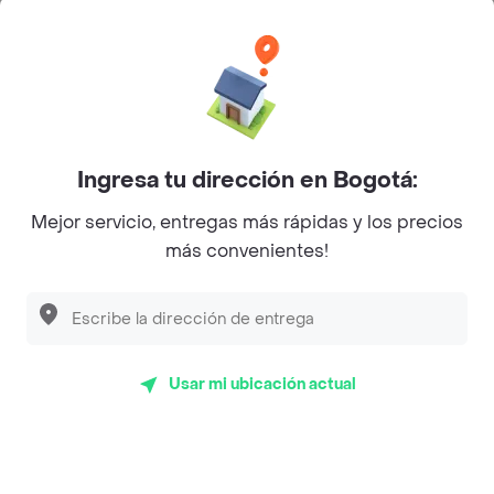
Categorías
Únete a Rappi
Ingresa tu dirección en Bogotá:
Sobre Rappi
Mejor servicio, entregas más rápidas y los precios
más convenientes!
Facebook
Twitter
Instagram
©
2026
Rappi Inc. All rights reserved.
Usar mi ubicación actual
Rappi S.A.S. --- NIT 900.843.898-9 --- Calle 63 # 16A-02
Bogotá D.C. --- notificacionesrappi@rappi.com