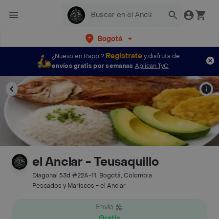
Bogotá
Regístrate
¿Nuevo en Rappi?
y disfruta de
envíos gratis por semanas
Aplican TyC
el Anclar - Teusaquillo
Diagonal 53d #22A-11, Bogotá, Colombia
Pescados y Mariscos - el Anclar
Envío
Gratis