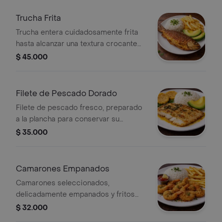
Servidos con arroz blanco esponjoso
y papas doradas, creando una
Trucha Frita
combinación irresistible de sabores
Trucha entera cuidadosamente frita
del mar
hasta alcanzar una textura crocante
por fuera y jugosa en su interior.
$ 45.000
Servida con arroz blanco esponjoso,
plátano dorado y una fresca rodaja de
aguacate que equilibra
Filete de Pescado Dorado
perfectamente los sabores
Filete de pescado fresco, preparado
a la plancha para conservar su
jugosidad y sabor natural.
$ 35.000
Acompañado de arroz blanco
esponjoso y ensalada fresca, ideal
para una opción ligera y deliciosa.
Camarones Empanados
Camarones seleccionados,
delicadamente empanados y fritos
hasta lograr una textura dorada y
$ 32.000
crujiente, conservando su jugosidad