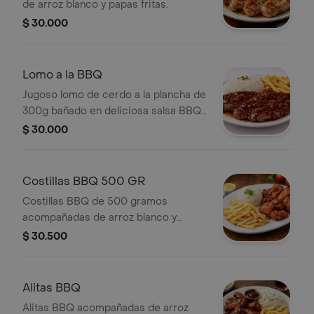
de arroz blanco y papas fritas.
$ 30.000
Lomo a la BBQ
Jugoso lomo de cerdo a la plancha de
300g bañado en deliciosa salsa BBQ
que resalta su sabor ahumado y
$ 30.000
suave. Acompañado de arroz blanco y
papas a la francesa.
Costillas BBQ 500 GR
Costillas BBQ de 500 gramos
acompañadas de arroz blanco y
papas fritas.
$ 30.500
Alitas BBQ
Alitas BBQ acompañadas de arroz