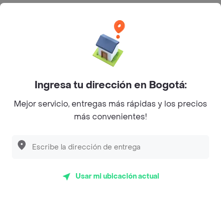
Categorías
Únete a Rappi
Sobre Rappi
Ingresa tu dirección en Bogotá:
Mejor servicio, entregas más rápidas y los precios
Facebook
Twitter
Instagram
más convenientes!
©
2026
Rappi Inc. All rights reserved.
Usar mi ubicación actual
Rappi S.A.S. --- NIT 900.843.898-9 --- Calle 63 # 16A-02
Bogotá D.C. --- notificacionesrappi@rappi.com