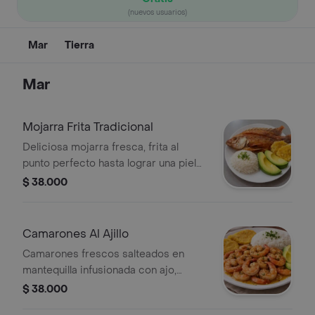
(nuevos usuarios)
Mar
Tierra
Mar
Mojarra Frita Tradicional
Deliciosa mojarra fresca, frita al
punto perfecto hasta lograr una piel
dorada y crujiente por fuera, y jugosa
$ 38.000
por dentro. Acompañada de arroz
blanco esponjoso, papas a la francesa
crocantes y aguacate fresco en su
Camarones Al Ajillo
punto ideal
Camarones frescos salteados en
mantequilla infusionada con ajo,
delicadamente sazonados y
$ 38.000
terminados con un toque cítrico.