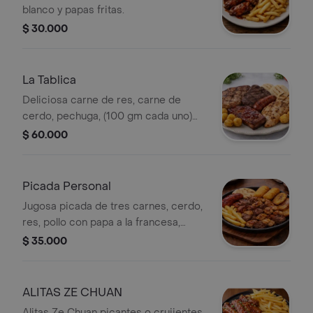
blanco y papas fritas.
$ 30.000
La Tablica
Deliciosa carne de res, carne de
cerdo, pechuga, (100 gm cada uno)
chorizo santo rosano, trozo costilla
$ 60.000
(50 gm) en salsa de BBQ, papa criolla,
croqueta de yuca (1) arepa.
Picada Personal
Jugosa picada de tres carnes, cerdo,
res, pollo con papa a la francesa,
yuca, chorizo, arepa, plátano.
$ 35.000
ALITAS ZE CHUAN
Alitas Ze Chuan picantes o crujientes