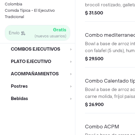
Colombia
brocoli rostizado, gallet
Comida Típica - El Ejecutivo
elección.
$ 31.500
Tradicional
Gratis
Envío
Combo mediterrane
(nuevos usuarios)
Bowl a base de arroz in
COMBOS EJECUTIVOS
con falafel (5 unds), h
tomate, pepino, perejil, 
$ 29.500
PLATO EJECUTIVO
galleta y bebida a elecc
ACOMPAÑAMIENTOS
Combo Calentado ti
Postres
Bowl a base de arroz a
carne molida, fríjol pai
Bebidas
papa, cilantro, galleta y
$ 26.900
Combo ACPM