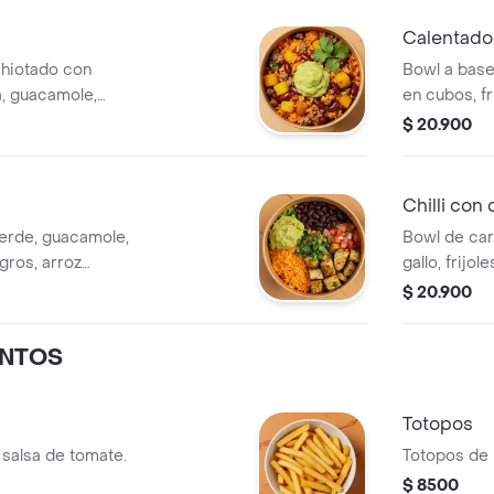
Calentado 
chiotado con
Bowl a base
sa, guacamole,
en cubos, fr
cilantro.
$ 20.900
Chilli con
verde, guacamole,
Bowl de car
egros, arroz
gallo, frijol
lechuga y sa
$ 20.900
NTOS
Totopos
 salsa de tomate.
Totopos de 
$ 8500