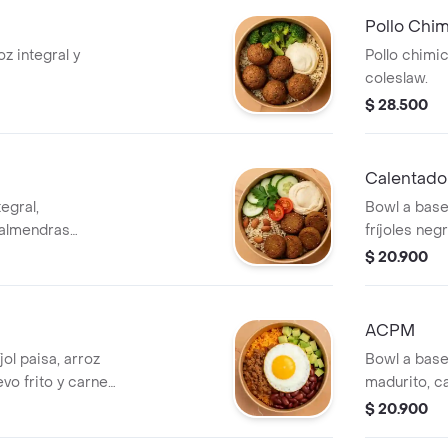
Pollo Chim
z integral y
Pollo chimic
coleslaw.
$ 28.500
Calentad
egral,
Bowl a base
 almendras
fríjoles neg
o, pepino,
$ 20.900
ACPM
jol paisa, arroz
Bowl a base
vo frito y carne
madurito, c
$ 20.900