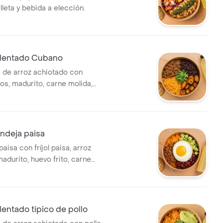
lleta y bebida a elección.
lentado Cubano
 de arroz achiotado con
ros, madurito, carne molida,
bida a elección.
deja paisa
paisa con fríjol paisa, arroz
adurito, huevo frito, carne
eta y bebida a elección.
entado tipico de pollo