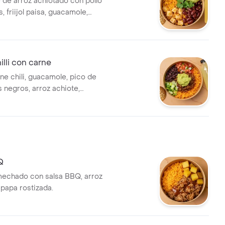
 de arroz achiotado con pollo
s, friijol paisa, guacamole,
ro, galleta y bebida a elección.
lli con carne
ne chili, guacamole, pico de
es negros, arroz achiote,
sa verde, galleta y bebida a
Q
echado con salsa BBQ, arroz
 papa rostizada.