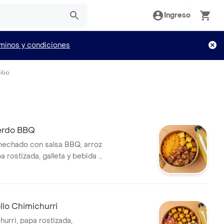
Ingreso
minos y condiciones
ilio
rdo BBQ
echado con salsa BBQ, arroz
pa rostizada, galleta y bebida a
lo Chimichurri
hurri, papa rostizada,