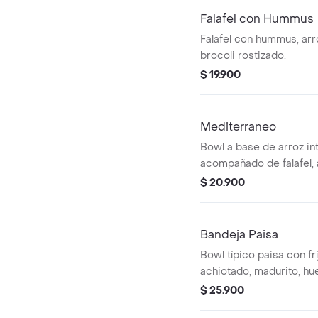
Falafel con Hummus
Falafel con hummus, arro
brocoli rostizado.
$ 19.900
Mediterraneo
Bowl a base de arroz int
acompañado de falafel,
fileteadas, tomate chont
$ 20.900
hummus y perejil.
Bandeja Paisa
Bowl típico paisa con frí
achiotado, madurito, hue
molida.
$ 25.900