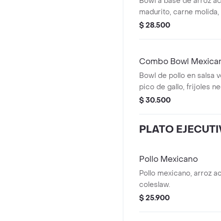
Bowl a base de arroz a
madurito, carne molida,
galleta y bebida a elecc
$ 28.500
Combo Bowl Mexica
Bowl de pollo en salsa 
pico de gallo, frijoles n
achiote, lechuga, gallet
$ 30.500
elección.
PLATO EJECUT
Pollo Mexicano
Pollo mexicano, arroz a
coleslaw.
$ 25.900