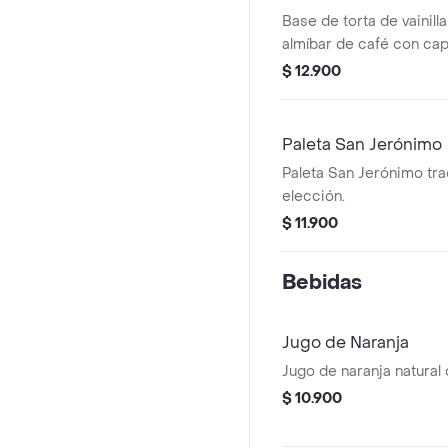
Base de torta de vainill
almíbar de café con ca
Oreo triturada.
$ 12.900
Paleta San Jerónimo
Paleta San Jerónimo tra
elección.
$ 11.900
Bebidas
Jugo de Naranja
Jugo de naranja natural
$ 10.900