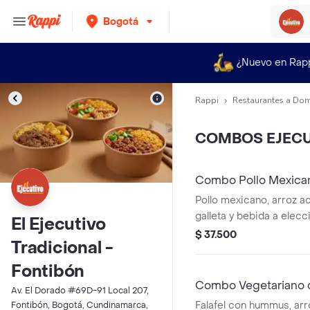
Bogotá
¿Nuevo en Rap
Rappi
Restaurantes a Dom
COMBOS EJECU
Combo Pollo Mexica
Pollo mexicano, arroz ac
galleta y bebida a elecc
El Ejecutivo
$ 37.500
Tradicional -
Fontibón
Combo Vegetariano c
Av. El Dorado #69D-91 Local 207,
Falafel con hummus, arro
Fontibón, Bogotá, Cundinamarca,