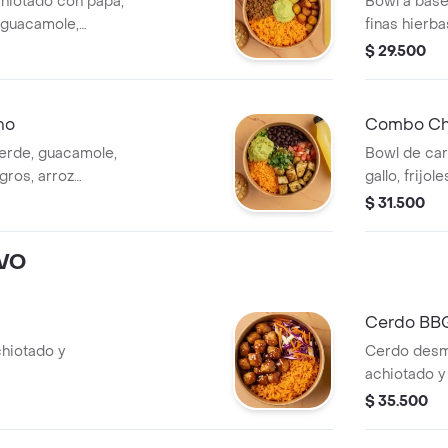
chiotado con papa,
Bowl a base
 guacamole,
finas hierba
ión.
papa, cilant
$ 29.500
no
Combo Chi
verde, guacamole,
Bowl de car
egros, arroz
gallo, frijol
a y bebida a
lechuga, sal
$ 31.500
elección.
IVO
Cerdo BB
chiotado y
Cerdo desm
achiotado y
$ 35.500