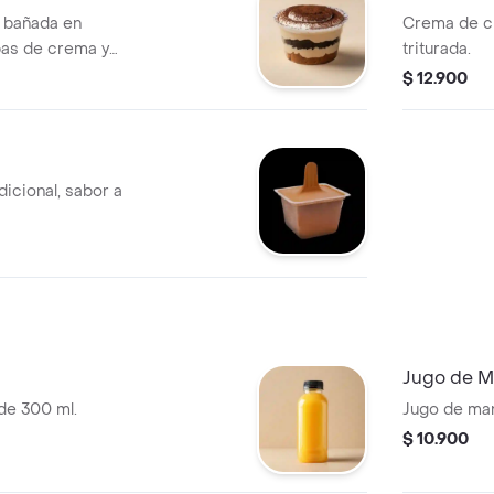
a bañada en
Crema de c
pas de crema y
triturada.
$ 12.900
dicional, sabor a
Jugo de M
 de 300 ml.
Jugo de man
$ 10.900