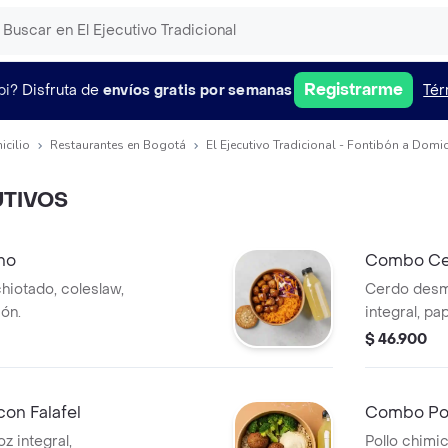
Registrarme
pi?
Disfruta de
envíos gratis por semanas
Tér
icilio
Restaurantes en Bogotá
El Ejecutivo Tradicional - Fontibón a Domic
TIVOS
no
Combo Ce
hiotado, coleslaw,
Cerdo desm
ión.
integral, pa
elección.
$ 46.900
on Falafel
Combo Pol
z integral,
Pollo chimic