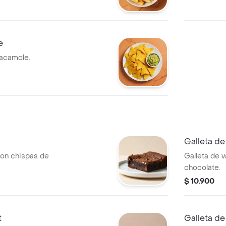
e
acamole.
Galleta d
on chispas de
Galleta de v
chocolate.
$ 10.900
t
Galleta d