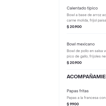
Calentado tipico
Bowl a base de arroz a
carne molida, fríjol pai
papa y cilantro.
$ 20.900
Bowl mexicano
Bowl de pollo en salsa 
pico de gallo, frijoles n
achiote y lechuga.
$ 20.900
ACOMPAÑAMIE
Papas fritas
Papas a la francesa con
$ 9900