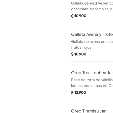
Galleta de Red Velvet c
chocolate blanco y rell
Cheesecake.
$ 10.900
Galleta Avena y Frut
Galleta de avena con ca
frutos rojos.
$ 10.900
Oreo Tres Leches Jar
Base de torta de vainill
leches con capas de Ore
$ 12.900
Oreo Tiramisú Jar.