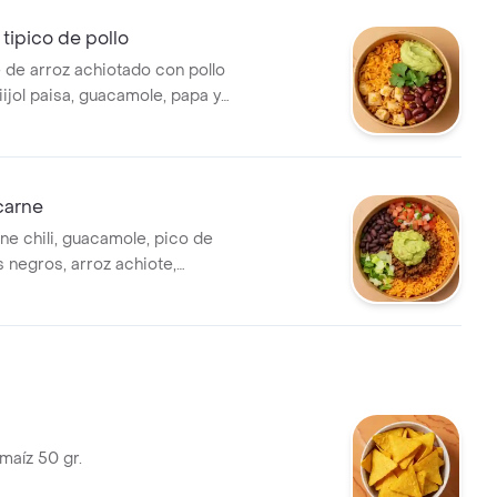
tipico de pollo
 de arroz achiotado con pollo
iijol paisa, guacamole, papa y
 carne
ne chili, guacamole, pico de
es negros, arroz achiote,
lsa verde.
maíz 50 gr.