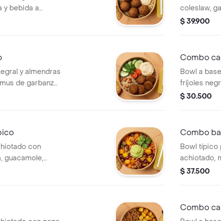
a y bebida a
coleslaw, ga
$ 39.900
o
Combo ca
tegral y almendras
Bowl a base
ummus de garbanzo,
fríjoles neg
limón, vinagreta,
galleta y be
$ 30.500
ión.
pico
Combo ban
chiotado con
Bowl típico 
sa, guacamole,
achiotado, m
 bebida a elección.
molida, gall
$ 37.500
Combo cal