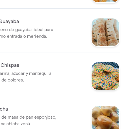
 Guayaba
leno de guayaba, ideal para
omo entrada o merienda.
e Chispas
arina, azúcar y mantequilla
 de colores.
icha
o de masa de pan esponjoso,
 salchicha zenú.