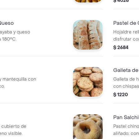
$ 4026
Queso
Pastel de
uayaba y queso
Hojaldre rel
a 180°C.
disfrutar c
$ 2684
Galleta d
y mantequilla con
Galleta de h
co.
con chispas
$ 1220
Pan Salch
 cubierto de
Pastel chin
no visible.
aliñado; con