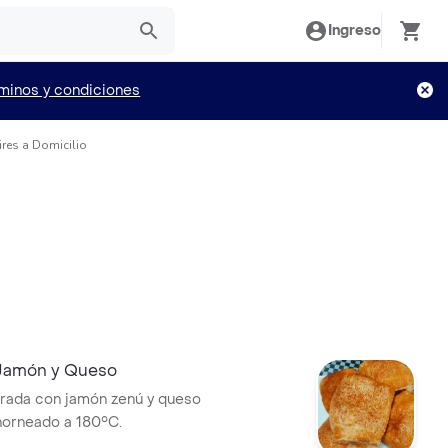
Ingreso
minos y condiciones
ires a Domicilio
 Jamón y Queso
drada con jamón zenú y queso
horneado a 180°C.