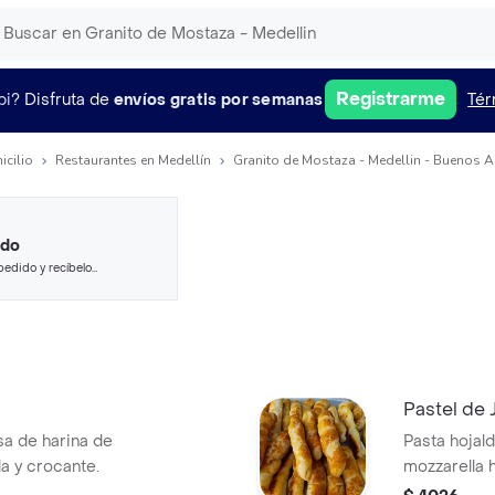
Registrarme
pi?
Disfruta de
envíos gratis por semanas
Tér
icilio
Restaurantes en Medellín
Granito de Mostaza - Medellin - Buenos A
ido
pedido y recíbelo
Pastel de
sa de harina de
Pasta hojal
da y crocante.
mozzarella 