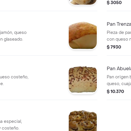
$ 3050
Pan Trenz
 jamón, queso
Pieza de pa
on glaseado.
con queso m
$ 7930
Pan Abuel
queso costeño,
Pan origen 
e.
queso, cuaj
$ 10.370
a especial,
y costeño.