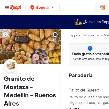
Bogotá
¿Nuevo en Rap
Rappi
Restaurantes a Dom
Envío gratis en tu ped
Disfruta este descuento en tu 
en minutos.
Panadería
Granito de
Mostaza -
Palito de Queso
Medellin - Buenos
Palito de queso con ma
Aires
trigo hojaldrada, alarga