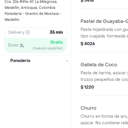
$ 3416
Cra. 22a #41a-47, La Milagrosa,
Medellín, Antioquia, Colombia
Panadería - Granito de Mostaza -
Medellin
Pastel de Guayaba-
Pasta hojaldrada con g
Delivery
35 min
tipo cuajada, horneada 
Gratis
$ 4026
Envío
(nuevos usuarios)
Panadería
Galleta de Coco
Pasta de harina, azúcar 
trozos pequeños de co
$ 1220
Churro
Churro en forma de aro,
azúcar. No contiene relle