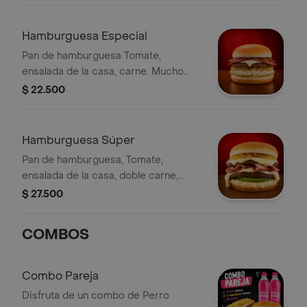
Hamburguesa Especial
Pan de hamburguesa Tomate,
ensalada de la casa, carne. Mucho
queso, ripio de papa, tocineta y
$ 22.500
Salsas al gusto
Hamburguesa Súper
Pan de hamburguesa, Tomate,
ensalada de la casa, doble carne,
doble queso, doble tocineta, ripio de
$ 27.500
papa. Salsas al gusto
COMBOS
Combo Pareja
Disfruta de un combo de Perro