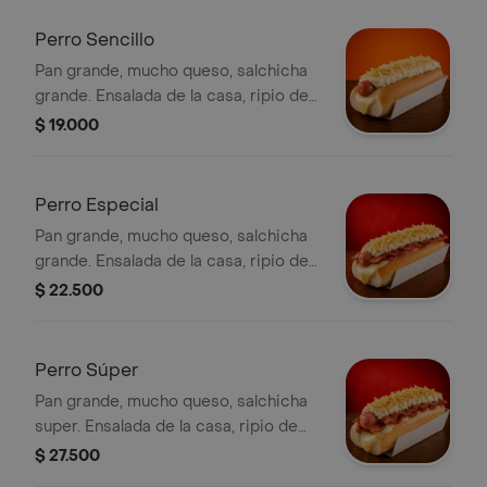
Perro Sencillo
Pan grande, mucho queso, salchicha
grande. Ensalada de la casa, ripio de
papa. Salsas al gusto
$ 19.000
Perro Especial
Pan grande, mucho queso, salchicha
grande. Ensalada de la casa, ripio de
papa, tocineta y Salsas al gusto
$ 22.500
Perro Súper
Pan grande, mucho queso, salchicha
super. Ensalada de la casa, ripio de
papa, mucha tocineta y Salsas al
$ 27.500
gusto