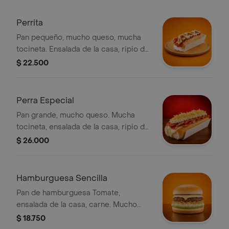
Perrita
Pan pequeño, mucho queso, mucha
tocineta. Ensalada de la casa, ripio de
papa. Salsas al gusto
$ 22.500
Perra Especial
Pan grande, mucho queso. Mucha
tocineta, ensalada de la casa, ripio de
papa. Salsas al gusto.
$ 26.000
Hamburguesa Sencilla
Pan de hamburguesa Tomate,
ensalada de la casa, carne. Mucho
queso, ripio de papa. Salsas al gusto
$ 18.750