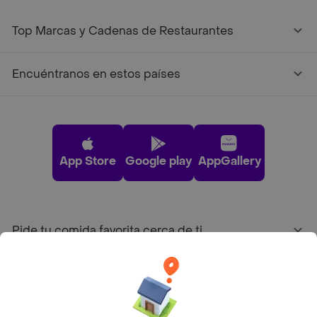
Top Marcas y Cadenas de Restaurantes
Encuéntranos en estos países
App Store
Google play
AppGallery
Pide tu comida favorita cerca de ti
Categorías
Únete a Rappi