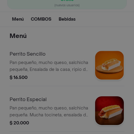
(nuevos usuarios)
Menú
COMBOS
Bebidas
Menú
Perrito Sencillo
Pan pequeño, mucho queso, salchicha
pequeña, Ensalada de la casa, ripio de
papa. Salsas al gusto
$ 16.500
Perrito Especial
Pan pequeño, mucho queso, salchicha
pequeña. Mucha tocineta, ensalada de
la casa, ripio de papa. Salsas al gusto
$ 20.000