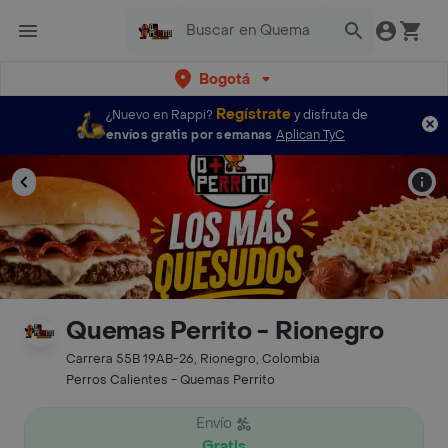
Bogotá
Regístrate
¿Nuevo en Rappi?
y disfruta de
envíos gratis por semanas
Aplican TyC
Quemas Perrito - Rionegro
Carrera 55B 19AB-26, Rionegro, Colombia
Perros Calientes - Quemas Perrito
Envío
Gratis