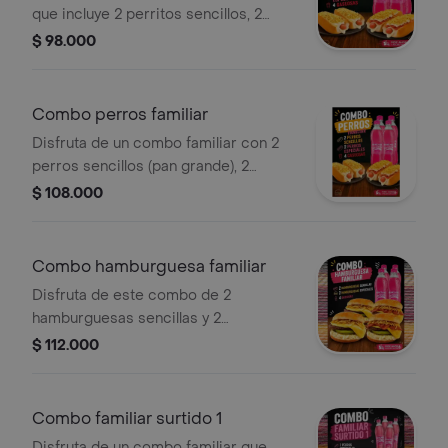
que incluye 2 perritos sencillos, 2
perritos especiales y 4 refrescantes
$ 98.000
gaseosas.
Combo perros familiar
Disfruta de un combo familiar con 2
perros sencillos (pan grande), 2
perros especiales (pan grande) y 4
$ 108.000
gaseosas.
Combo hamburguesa familiar
Disfruta de este combo de 2
hamburguesas sencillas y 2
hamburguesas especiales y 4
$ 112.000
gaseosas
Combo familiar surtido 1
Disfruta de un combo familiar que