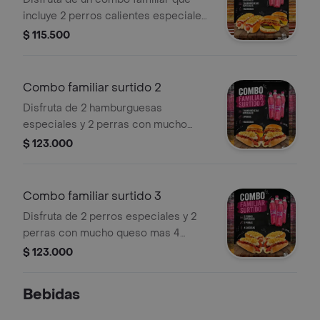
incluye 2 perros calientes especiales
y 2 hamburguesas especiales con
$ 115.500
mucho queso , acompañados de 4
refrescantes gaseosas.
Combo familiar surtido 2
Disfruta de 2 hamburguesas
especiales y 2 perras con mucho
queso mas 4 gaseosas
$ 123.000
Combo familiar surtido 3
Disfruta de 2 perros especiales y 2
perras con mucho queso mas 4
gaseosas
$ 123.000
Bebidas